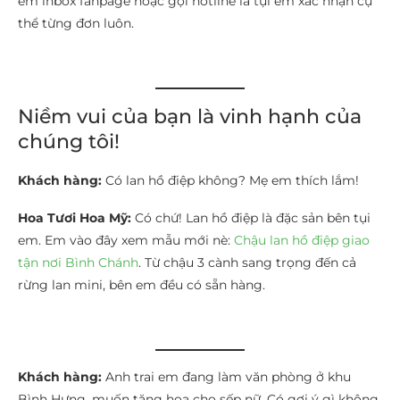
em inbox fanpage hoặc gọi hotline là tụi em xác nhận cụ
thể từng đơn luôn.
Niềm vui của bạn là vinh hạnh của
chúng tôi!
Khách hàng:
Có lan hồ điệp không? Mẹ em thích lắm!
Hoa Tươi Hoa Mỹ:
Có chứ! Lan hồ điệp là đặc sản bên tụi
em. Em vào đây xem mẫu mới nè:
Chậu lan hồ điệp giao
tận nơi Bình Chánh
. Từ chậu 3 cành sang trọng đến cả
rừng lan mini, bên em đều có sẵn hàng.
Khách hàng:
Anh trai em đang làm văn phòng ở khu
Bình Hưng, muốn tặng hoa cho sếp nữ. Có gợi ý gì không