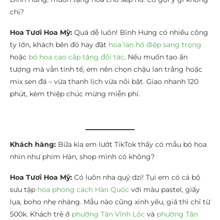
chị?
Hoa Tươi Hoa Mỹ:
Quá dễ luôn! Bình Hưng có nhiều công
ty lớn, khách bên đó hay đặt
hoa lan hồ điệp sang trọng
hoặc
bó hoa cao cấp tặng đối tác
. Nếu muốn tạo ấn
tượng mà vẫn tinh tế, em nên chọn chậu lan trắng hoặc
mix sen đá – vừa thanh lịch vừa nổi bật. Giao nhanh 120
phút, kèm thiệp chúc mừng miễn phí.
Khách hàng:
Bữa kia em lướt TikTok thấy có mẫu bó hoa
nhìn như phim Hàn, shop mình có không?
Hoa Tươi Hoa Mỹ:
Có luôn nha quý dzị! Tụi em có cả bộ
sưu tập
hoa phong cách Hàn Quốc
với màu pastel, giấy
lụa, boho nhẹ nhàng. Mẫu nào cũng xinh yêu, giá thì chỉ từ
500k. Khách trẻ ở
phường Tân Vĩnh Lộc
và
phường Tân