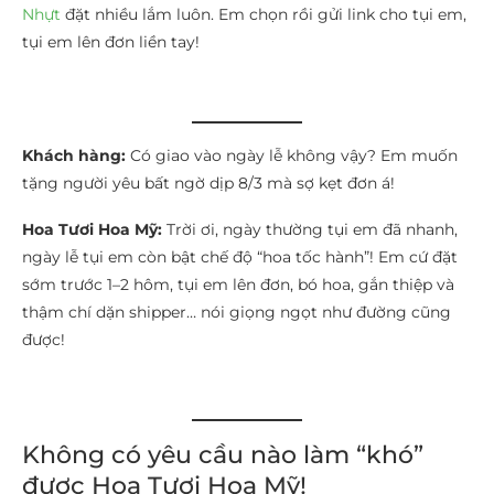
Nhựt
đặt nhiều lắm luôn. Em chọn rồi gửi link cho tụi em,
tụi em lên đơn liền tay!
Khách hàng:
Có giao vào ngày lễ không vậy? Em muốn
tặng người yêu bất ngờ dịp 8/3 mà sợ kẹt đơn á!
Hoa Tươi Hoa Mỹ:
Trời ơi, ngày thường tụi em đã nhanh,
ngày lễ tụi em còn bật chế độ “hoa tốc hành”! Em cứ đặt
sớm trước 1–2 hôm, tụi em lên đơn, bó hoa, gắn thiệp và
thậm chí dặn shipper… nói giọng ngọt như đường cũng
được!
Không có yêu cầu nào làm “khó”
được Hoa Tươi Hoa Mỹ!