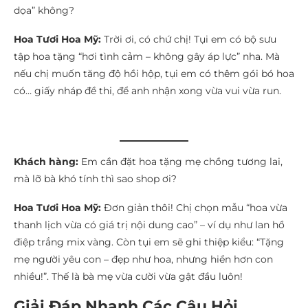
dọa” không?
Hoa Tươi Hoa Mỹ:
Trời ơi, có chứ chị! Tụi em có bộ sưu
tập hoa tặng “hơi tình cảm – không gây áp lực” nha. Mà
nếu chị muốn tăng độ hồi hộp, tụi em có thêm gói bó hoa
có… giấy nháp đề thi, để anh nhận xong vừa vui vừa run.
Khách hàng:
Em cần đặt hoa tặng mẹ chồng tương lai,
mà lỡ bà khó tính thì sao shop ơi?
Hoa Tươi Hoa Mỹ:
Đơn giản thôi! Chị chọn mẫu “hoa vừa
thanh lịch vừa có giá trị nội dung cao” – ví dụ như lan hồ
điệp trắng mix vàng. Còn tụi em sẽ ghi thiệp kiểu: “Tặng
mẹ người yêu con – đẹp như hoa, nhưng hiền hơn con
nhiều!”. Thế là bà mẹ vừa cười vừa gật đầu luôn!
Giải Đáp Nhanh Các Câu Hỏi