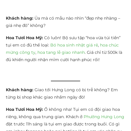
Khách hàng:
Ủa mà có mẫu nào nhìn “đẹp nhẹ nhàng –
giá nhẹ đô” không?
Hoa Tươi Hoa Mỹ:
Có luôn! Bộ sưu tập “hoa vừa túi tiền”
tụi em có đủ thể loại:
Bó hoa sinh nhật giá rẻ
,
hoa chúc
mừng công ty
,
hoa tang lễ giao nhanh
. Giá chỉ từ 500k là
đủ khiến người nhận mỉm cười hạnh phúc rồi!
Khách hàng:
Giao tới Hưng Long có bị trễ không? Em
từng bị shop khác giao nhầm ngày đó!
Hoa Tươi Hoa Mỹ:
Ồ không nha! Tụi em có đội giao hoa
riêng, không qua trung gian. Khách ở
Phường Hưng Long
đặt trước 11h sáng là tụi em giao được trong buổi. Có gì