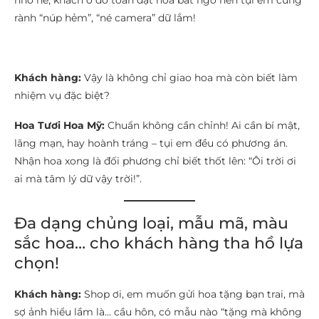
nhỏ nè, khách ở đó toàn đặt hoa bất ngờ nên tụi em cũng
rành “núp hẻm”, “né camera” dữ lắm!
Khách hàng:
Vậy là không chỉ giao hoa mà còn biết làm
nhiệm vụ đặc biệt?
Hoa Tươi Hoa Mỹ:
Chuẩn không cần chỉnh! Ai cần bí mật,
lãng mạn, hay hoành tráng – tụi em đều có phương án.
Nhận hoa xong là đối phương chỉ biết thốt lên: “Ôi trời ơi
ai mà tâm lý dữ vậy trời!”.
Đa dạng chủng loại, mẫu mã, màu
sắc hoa… cho khách hàng tha hồ lựa
chọn!
Khách hàng:
Shop ơi, em muốn gửi hoa tặng bạn trai, mà
sợ ảnh hiểu lầm là… cầu hôn, có mẫu nào “tặng mà không