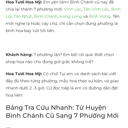
Hoa Tươi Hoa Mỹ:
Em yên tâm! Bình Chánh cũ nay đã
chia lại thành 7 phường mới:
Vĩnh Lộc
,
Tân Vĩnh Lộc
,
Bình
Lợi
,
Tân Nhựt
,
Bình Chánh
,
Hưng Long
và
Bình Hưng
. Tên
mới nghe lạ hoắc vậy chứ, chỉ cần chọn đúng phường là
bình hoa bay vút tới liền.
Khách hàng:
7 phường lận? Em bối rối quá. Biết chọn
shop hoa nào cho đúng giờ giấc không trễ?
Hoa Tươi Hoa Mỹ:
Có chứ! Tụi em có danh sách bài viết
đầy đủ theo từng phường, mẫu hoa theo sự kiện, và giao
nhanh dưới 2 -3 giờ. Cứ đọc tiếp là em có đường dẫn đặt
hoa liền!
Bảng Tra Cứu Nhanh: Từ Huyện
Bình Chánh Cũ Sang 7 Phường Mới