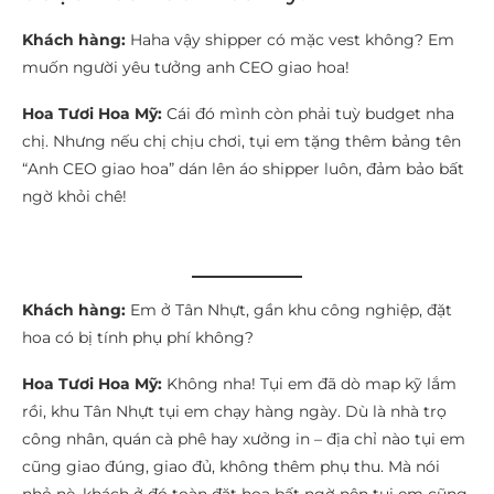
Khách hàng:
Haha vậy shipper có mặc vest không? Em
muốn người yêu tưởng anh CEO giao hoa!
Hoa Tươi Hoa Mỹ:
Cái đó mình còn phải tuỳ budget nha
chị. Nhưng nếu chị chịu chơi, tụi em tặng thêm bảng tên
“Anh CEO giao hoa” dán lên áo shipper luôn, đảm bảo bất
ngờ khỏi chê!
Khách hàng:
Em ở Tân Nhựt, gần khu công nghiệp, đặt
hoa có bị tính phụ phí không?
Hoa Tươi Hoa Mỹ:
Không nha! Tụi em đã dò map kỹ lắm
rồi, khu Tân Nhựt tụi em chạy hàng ngày. Dù là nhà trọ
công nhân, quán cà phê hay xưởng in – địa chỉ nào tụi em
cũng giao đúng, giao đủ, không thêm phụ thu. Mà nói