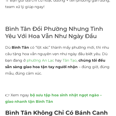
→ Bạn gửi địa chỉ cũ hoặc đường + tên phường gần đúng,
team xử lý giúp ngay!
Bình Tân Đổi Phường Nhưng Tình
Yêu Với Hoa Vẫn Như Ngày Đầu
Dù
Bình Tân
có “lột xác” thành mấy phường mới, thì nhu
cầu tặng hoa vẫn nguyên vẹn như ngày đầu biết yêu. Dù
bạn đang ở
phường An Lạc
hay
Tân Tạo
,
chúng tôi đều
sẵn sàng giao hoa tận tay người nhận
– đúng giờ, đúng
mẫu, đúng cảm xúc.
👉 Xem ngay
bộ sưu tập hoa sinh nhật ngọt ngào –
giao nhanh tận Bình Tân
Bình Tân Không Chỉ Có Bánh Canh