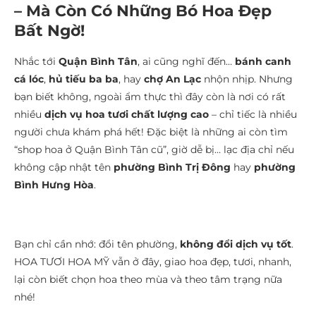
– Mà Còn Có Những Bó Hoa Đẹp
Bất Ngờ!
Nhắc tới
Quận Bình Tân
, ai cũng nghĩ đến…
bánh canh
cá lóc
,
hủ tiếu ba ba
, hay
chợ An Lạc
nhộn nhịp. Nhưng
bạn biết không, ngoài ẩm thực thì đây còn là nơi có rất
nhiều
dịch vụ hoa tươi chất lượng cao
– chỉ tiếc là nhiều
người chưa khám phá hết! Đặc biệt là những ai còn tìm
“shop hoa ở Quận Bình Tân cũ”, giờ dễ bị… lạc địa chỉ nếu
không cập nhật tên
phường Bình Trị Đông
hay
phường
Bình Hưng Hòa
.
Bạn chỉ cần nhớ: đổi tên phường,
không đổi dịch vụ tốt
.
HOA TƯƠI HOA MỸ vẫn ở đây, giao hoa đẹp, tươi, nhanh,
lại còn biết chọn hoa theo mùa và theo tâm trạng nữa
nhé!