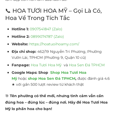
📞 HOA TƯƠI HOA MỸ – Gọi Là Có,
Hoa Về Trong Tích Tắc
Hotline 1:
0907541847 (Zalo)
Hotline 2:
0899074787 (Zalo)
Website:
https://hoatuoihoamy.com/
Địa chỉ shop:
462/19 Nguyễn Tri Phương, Phường
Vườn Lài, TPHCM (Phường 9, Quận 10 cũ)
Fanpage:
Hoa Tươi Hoa Mỹ
và
Hoa Sen Đá TPHCM
Google Maps:
Shop
Shop Hoa Tươi Hoa
Mỹ
hoặc
shop Hoa Sen Đá TPHCM
,
được đánh giá 4.6
★ với gần 500 lượt review từ khách thật
🎯
Tên phường có thể mới, nhưng tình cảm vẫn cần
đúng hoa – đúng lúc – đúng nơi. Hãy để Hoa Tươi Hoa
Mỹ lo phần hoa cho bạn!