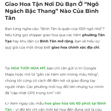
Giao Hoa Tận Nơi Dù Bạn Ở “Ngõ
Ngách Bậc Thang” Nào Của Bình
Tân
Bạn từng nghe câu: “Bình Tân là quận của 1001 ngõ nhỏ”?
Nếu từng gọi shipper giao hoa qua các hẻm
phường Tân
Tạo
hay khu dân cư
Bình Tân mở rộng
, bạn sẽ hiểu sự
quý giá của một shop biết
giao hoa chính xác địa chỉ
.
Tại
HOA TƯƠI HOA MỸ
, bạn chỉ cần gửi vị trí Google
Maps hoặc mô tả “gần cái tiệm sơn móng màu hồng”,
chúng tôi cũng có cách để đến nơi và giao đúng tay
người nhận. Các phường mới tuy đổi tên nhưng tụi mình
đã “cập nhật GPS trong tim” rồi!
👉 Xem ngay các mẫu
hoa giao hỏa tốc 60 phút tại Bình
Tân
– vì đôi khi chỉ cần một bó hoa đến đúng giờ là cứu