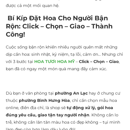
được cả một mối quan hệ.
Bí Kíp Đặt Hoa Cho Người Bận
Rộn: Click – Chọn – Giao – Thành
Công!
Cuộc sống bận rộn khiến nhiều người quên mất những
dịp cần hoa: sinh nhật, kỷ niệm, tạ lỗi, cảm ơn… Nhưng chỉ
với 3 bước tại
HOA TƯƠI HOA MỸ
–
Click – Chọn – Giao
,
bạn đã có ngay một món quà mang đầy cảm xúc.
Dù bạn ở văn phòng tại
phường An Lạc
hay ở chung cư
thuộc
phường Bình Hưng Hòa
, chỉ cần chọn mẫu hoa
online, điền địa chỉ, là shop sẽ
tự động xử lý, gói hoa
đúng yêu cầu, giao tận tay người nhận
. Không cần lo
trễ, không cần lăn tăn màu hoa có đẹp không – tụi mình
làm đẹp còn hơn làm dâu luôn đó!