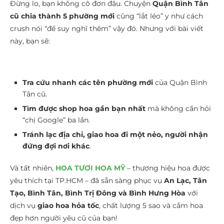
Đừng lo, bạn không cô đơn đâu. Chuyện
Quận Bình Tân
cũ chia thành 5 phường mới
cũng “lắt léo” y như cách
crush nói “để suy nghĩ thêm” vậy đó. Nhưng với bài viết
này, bạn sẽ:
Tra cứu nhanh các tên phường mới
của Quận Bình
Tân cũ.
Tìm được shop hoa gần bạn nhất
mà không cần hỏi
“chị Google” ba lần.
Tránh lạc địa chỉ, giao hoa đi một nẻo, người nhận
đứng đợi nơi khác
.
Và tất nhiên,
HOA TƯƠI HOA MỸ
– thương hiệu hoa được
yêu thích tại TP.HCM – đã sẵn sàng phục vụ
An Lạc, Tân
Tạo, Bình Tân, Bình Trị Đông và Bình Hưng Hòa
với
dịch vụ
giao hoa hỏa tốc
, chất lượng 5 sao và cắm hoa
đẹp hơn người yêu cũ của bạn!