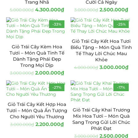
Trang Nhã
Cười Cả Ngày
4.300.000
₫
2.500.000
₫
5.000.000
₫
3.000.000
₫
-33%
-25%
Giỏ Trái Cây Kết Hoa Tươi
Giỏ Trái Cây Kèm Hoa
Biếu Tặng – Món Quà Tinh
Tươi – Món Quà Tinh Tế
Tế Thay Lời Chúc Mau
Dành Tặng Phái Đẹp
Khỏe
Trong Mọi Dịp
3.000.000
₫
4.000.000
₫
2.000.000
₫
3.000.000
₫
-27%
-17%
Giỏ Trái Cây Kết Hợp Hoa
Giỏ Trái Cây Khai Trương
Tươi – Món Quà Ấn Tượng
Mix Hoa Tươi – Món Quà
Cho Người Yêu Thương
Sang Trọng Gửi Lời Chúc
2.200.000
₫
3.000.000
₫
Phát Đạt
2.500.000
₫
3.000.000
₫