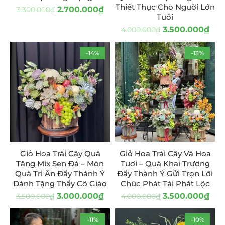
Thiết Thực Cho Người Lớn
2.700.000
₫
3.300.000
₫
Tuổi
3.500.000
₫
4.000.000
₫
-14%
-13%
Giỏ Hoa Trái Cây Quà
Giỏ Hoa Trái Cây Và Hoa
Tặng Mix Sen Đá – Món
Tươi – Quà Khai Trương
Quà Tri Ân Đầy Thành Ý
Đầy Thành Ý Gửi Trọn Lời
Dành Tặng Thầy Cô Giáo
Chúc Phát Tài Phát Lộc
3.000.000
₫
3.500.000
₫
3.500.000
₫
4.000.000
₫
-11%
-10%