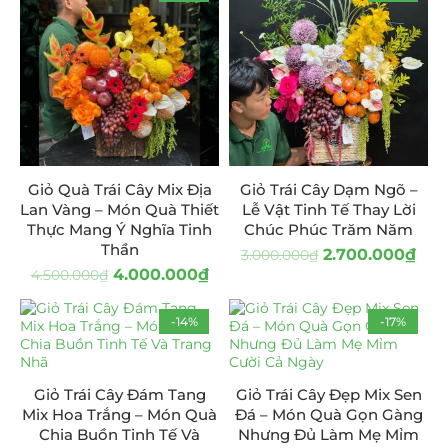
Giỏ Quà Trái Cây Mix Địa
Giỏ Trái Cây Dạm Ngõ –
Lan Vàng – Món Quà Thiết
Lễ Vật Tinh Tế Thay Lời
Thực Mang Ý Nghĩa Tinh
Chúc Phúc Trăm Năm
Thần
2.700.000
₫
3.000.000
₫
4.000.000
₫
4.500.000
₫
-14%
-17%
Giỏ Trái Cây Đám Tang
Giỏ Trái Cây Đẹp Mix Sen
Mix Hoa Trắng – Món Quà
Đá – Món Quà Gọn Gàng
Chia Buồn Tinh Tế Và
Nhưng Đủ Làm Mẹ Mỉm