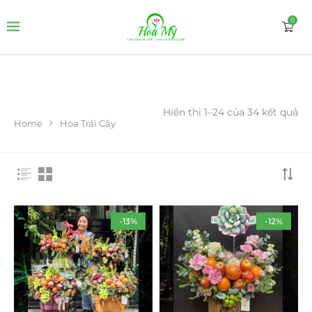
0
Hiển thị 1–24 của 34 kết quả
Home
Hoa Trái Cây
-13%
-12%