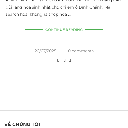
Khách hàng: Alo alo? Cho em hỏi một chút. Em đang cần
gửi lẵng hoa sinh nhật cho chị em ở Bình Chánh. Mà
search hoài không ra shop hoa …
CONTINUE READING
26/07/2025
0 comments
VỀ CHÚNG TÔI