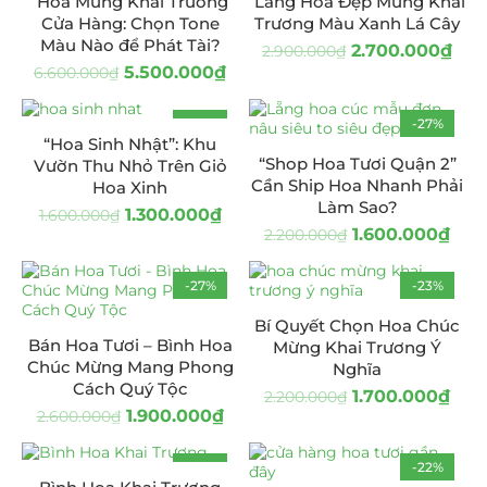
Hoa Mừng Khai Trương
Lẵng Hoa Đẹp Mừng Khai
Cửa Hàng: Chọn Tone
Trương Màu Xanh Lá Cây
Màu Nào để Phát Tài?
2.700.000
₫
2.900.000
₫
5.500.000
₫
6.600.000
₫
-19%
-27%
“Hoa Sinh Nhật”: Khu
“Shop Hoa Tươi Quận 2”
Vườn Thu Nhỏ Trên Giỏ
Cần Ship Hoa Nhanh Phải
Hoa Xinh
Làm Sao?
1.300.000
₫
1.600.000
₫
1.600.000
₫
2.200.000
₫
-27%
-23%
Bí Quyết Chọn Hoa Chúc
Bán Hoa Tươi – Bình Hoa
Mừng Khai Trương Ý
Chúc Mừng Mang Phong
Nghĩa
Cách Quý Tộc
1.700.000
₫
2.200.000
₫
1.900.000
₫
2.600.000
₫
-14%
-22%