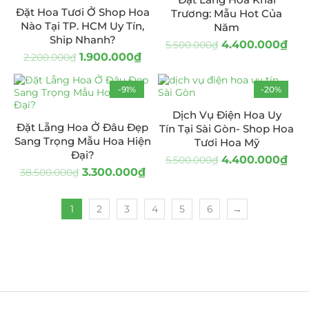
Đặt Hoa Tươi Ở Shop Hoa
Trương: Mẫu Hot Của
Nào Tại TP. HCM Uy Tín,
Năm
Ship Nhanh?
4.400.000
₫
5.500.000
₫
1.900.000
₫
2.200.000
₫
-91%
-20%
Dịch Vụ Điện Hoa Uy
Đặt Lẵng Hoa Ở Đâu Đẹp
Tín Tại Sài Gòn- Shop Hoa
Sang Trọng Mẫu Hoa Hiện
Tươi Hoa Mỹ
Đại?
4.400.000
₫
5.500.000
₫
3.300.000
₫
38.500.000
₫
1
2
3
4
5
6
→