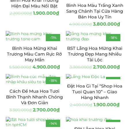
Bình Hoa Khai Trương
Bình Hoa Màu Trắng Xanh
Hiện Đại Màu Nổi Bật
Sang Chảnh Tại Cửa Hàng
1.900.000
₫
2.200.000
₫
Bán Hoa Uy Tín
3.800.000
₫
4.900.000
₫
-11%
-18%
HOT
Bình Hoa Mừng Khai
BST Lẵng Hoa Mừng Khai
Trương Màu Cam Rực Rỡ
Trương Đẹp Mang Nhiều
May Mắn
Tài Lộc
4.900.000
₫
2.700.000
₫
5.500.000
₫
3.300.000
₫
-18%
-21%
Đặt Hoa Gì Tại “Shop Hoa
Cách Để Mua Hoa Tươi
Tuoi Quan 10” – Giao
Bình Thạnh Nhanh Chóng
Hàng Nhanh
Và Đơn Giản
1.900.000
₫
2.400.000
₫
2.700.000
₫
3.300.000
₫
-14%
-20%
Đặt Lẵng Hoa Khai