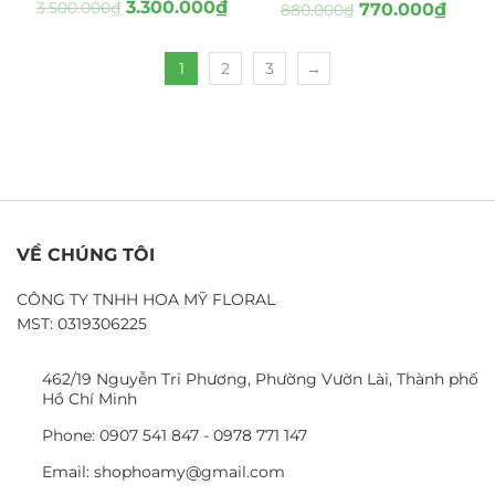
3.300.000
₫
3.500.000
₫
770.000
₫
880.000
₫
1
2
3
→
VỀ CHÚNG TÔI
CÔNG TY TNHH HOA MỸ FLORAL
MST: 0319306225
462/19 Nguyễn Tri Phương, Phường Vườn Lài, Thành phố
Hồ Chí Minh
Phone: 0907 541 847 - 0978 771 147
Email: shophoamy@gmail.com