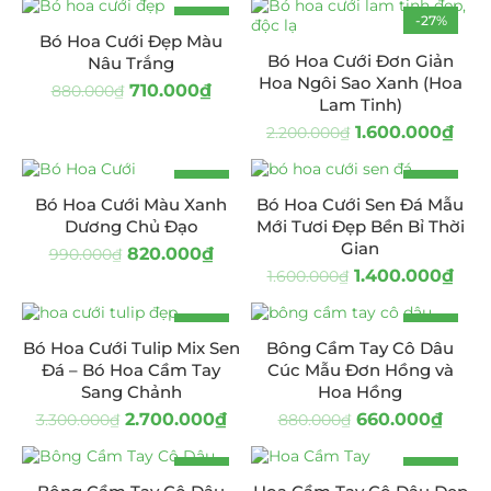
-19%
-27%
Bó Hoa Cưới Đẹp Màu
Bó Hoa Cưới Đơn Giản
Nâu Trắng
Hoa Ngôi Sao Xanh (Hoa
710.000
₫
880.000
₫
Lam Tinh)
1.600.000
₫
2.200.000
₫
-17%
-13%
Bó Hoa Cưới Màu Xanh
Bó Hoa Cưới Sen Đá Mẫu
Dương Chủ Đạo
Mới Tươi Đẹp Bền Bỉ Thời
Gian
820.000
₫
990.000
₫
1.400.000
₫
1.600.000
₫
-18%
-25%
Bó Hoa Cưới Tulip Mix Sen
Bông Cầm Tay Cô Dâu
Đá – Bó Hoa Cầm Tay
Cúc Mẫu Đơn Hồng và
Sang Chảnh
Hoa Hồng
2.700.000
₫
660.000
₫
3.300.000
₫
880.000
₫
-20%
-10%