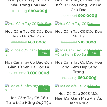
Bông Cầm Tay Cô Dâu
Hoa Cầm Tay Cô Dâu Đẹp
Màu Trắng Chủ Đạo
Kết Từ Hoa Hồng, Sen Đá
Chủ Đạo
880.000
₫
1.100.000
₫
990.000
₫
1.100.000
₫
-25%
-19%
Hoa Cầm Tay Cô Dâu Đẹp
Hoa Cầm Tay Cô Dâu Đẹp
Màu Đỏ Chủ Đạo
Mới Lạ
660.000
₫
710.000
₫
880.000
₫
880.000
₫
-27%
-25%
Hoa Cầm Tay Cô Dâu Đơn
Hoa Cầm Tay Cô Dâu Hoa
Giản Từ Sen Đá Độc Lạ
Hồng Kem Đẹp Sang
Trọng
1.600.000
₫
2.200.000
₫
660.000
₫
880.000
₫
-6%
-13%
Hoa Cô Dâu 2023 Mẫu
Hoa Cầm Tay Cô Dâu
Hiện Đại Gam Màu Ấm Áp
Tulip Màu Hồng Quý Tộc
Hạnh Phúc