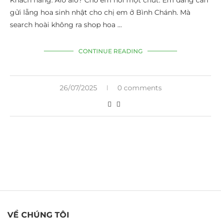
Khách hàng: Alo alo? Cho em hỏi một chút. Em đang cần
gửi lẵng hoa sinh nhật cho chị em ở Bình Chánh. Mà
search hoài không ra shop hoa …
CONTINUE READING
26/07/2025
0 comments
VỀ CHÚNG TÔI