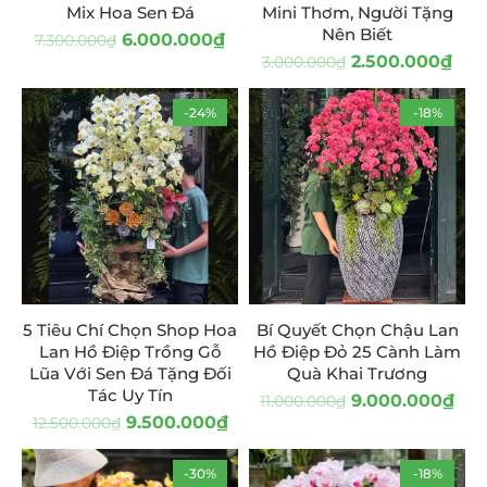
Mix Hoa Sen Đá
Mini Thơm, Người Tặng
Nên Biết
6.000.000
₫
7.300.000
₫
2.500.000
₫
3.000.000
₫
-24%
-18%
5 Tiêu Chí Chọn Shop Hoa
Bí Quyết Chọn Chậu Lan
Lan Hồ Điệp Trồng Gỗ
Hồ Điệp Đỏ 25 Cành Làm
Lũa Với Sen Đá Tặng Đối
Quà Khai Trương
Tác Uy Tín
9.000.000
₫
11.000.000
₫
9.500.000
₫
12.500.000
₫
-30%
-18%