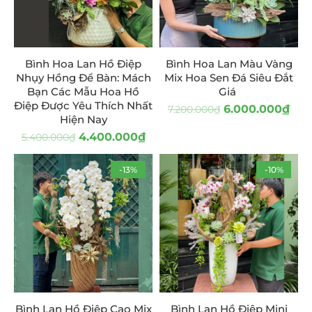
Bình Hoa Lan Hồ Điệp
Bình Hoa Lan Màu Vàng
Nhụy Hồng Để Bàn: Mách
Mix Hoa Sen Đá Siêu Đắt
Bạn Các Mẫu Hoa Hồ
Giá
Điệp Được Yêu Thích Nhất
6.000.000
₫
7.200.000
₫
Hiện Nay
4.400.000
₫
5.400.000
₫
-13%
-10%
Bình Lan Hồ Điệp Cao Mix
Bình Lan Hồ Điệp Mini