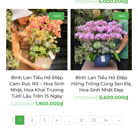
6.000.000
₫
7.100.000
₫
-14%
-14%
Bình Lan Tiểu Hồ Điệp
Bình Lan Tiểu Hồ Điệp
Cam Rực Rỡ – Hoa Sinh
Hồng Trồng Cùng Sen Đá,
Nhật, Hoa Khai Trương
Hoa Sinh Nhật Đẹp
Tươi Lâu Trên 15 Ngày
6.600.000
₫
7.700.000
₫
1.900.000
₫
2.200.000
₫
1
2
3
4
…
12
13
14
→