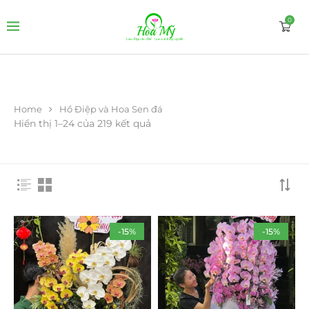
0
Home
Hồ Điệp và Hoa Sen đá
Hiển thị 1–24 của 219 kết quả
-15%
-15%