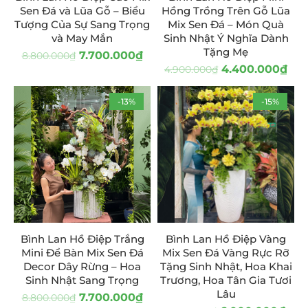
Sen Đá và Lũa Gỗ – Biểu
Hồng Trồng Trên Gỗ Lũa
Tượng Của Sự Sang Trọng
Mix Sen Đá – Món Quà
và May Mắn
Sinh Nhật Ý Nghĩa Dành
Tặng Mẹ
7.700.000
₫
8.800.000
₫
4.400.000
₫
4.900.000
₫
-13%
-15%
Bình Lan Hồ Điệp Trắng
Bình Lan Hồ Điệp Vàng
Mini Để Bàn Mix Sen Đá
Mix Sen Đá Vàng Rực Rỡ
Decor Dây Rừng – Hoa
Tặng Sinh Nhật, Hoa Khai
Sinh Nhật Sang Trọng
Trương, Hoa Tân Gia Tươi
Lâu
7.700.000
₫
8.800.000
₫