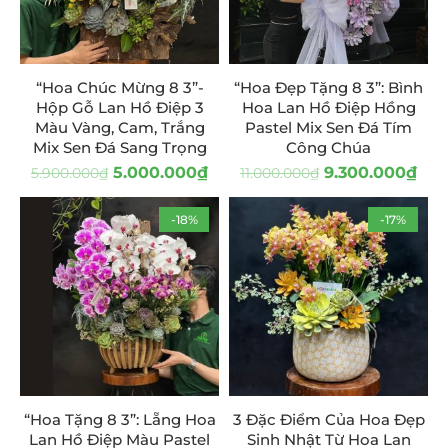
“Hoa Chúc Mừng 8 3”-
“Hoa Đẹp Tặng 8 3”: Bình
Hộp Gỗ Lan Hồ Điệp 3
Hoa Lan Hồ Điệp Hồng
Màu Vàng, Cam, Trắng
Pastel Mix Sen Đá Tím
Mix Sen Đá Sang Trọng
Công Chúa
5.000.000
₫
9.300.000
₫
5.900.000
₫
11.000.000
₫
-18%
-17%
“Hoa Tặng 8 3”: Lẵng Hoa
3 Đặc Điểm Của Hoa Đẹp
Lan Hồ Điệp Màu Pastel
Sinh Nhật Từ Hoa Lan