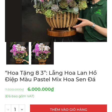
“Hoa Tặng 8 3”: Lẵng Hoa Lan Hồ
Điệp Màu Pastel Mix Hoa Sen Đá
6.000.000
₫
7.300.000
₫
(Đã bao gồm VAT)
THÊM VÀO GIỎ HÀNG