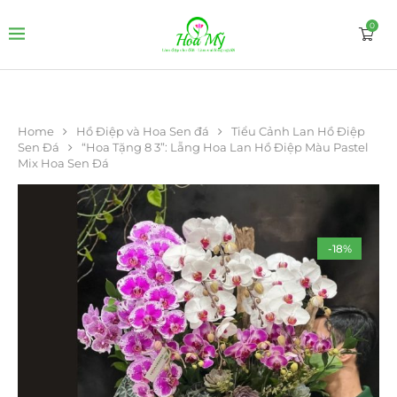
0
Home
Hồ Điệp và Hoa Sen đá
Tiểu Cảnh Lan Hồ Điệp
Sen Đá
“Hoa Tặng 8 3”: Lẵng Hoa Lan Hồ Điệp Màu Pastel
Mix Hoa Sen Đá
-18%