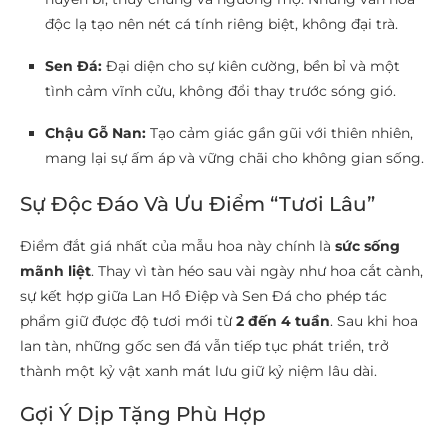
độc lạ tạo nên nét cá tính riêng biệt, không đại trà.
Sen Đá:
Đại diện cho sự kiên cường, bền bỉ và một
tình cảm vĩnh cửu, không đổi thay trước sóng gió.
Chậu Gỗ Nan:
Tạo cảm giác gần gũi với thiên nhiên,
mang lại sự ấm áp và vững chãi cho không gian sống.
Sự Độc Đáo Và Ưu Điểm “Tươi Lâu”
Điểm đắt giá nhất của mẫu hoa này chính là
sức sống
mãnh liệt
. Thay vì tàn héo sau vài ngày như hoa cắt cành,
sự kết hợp giữa Lan Hồ Điệp và Sen Đá cho phép tác
phẩm giữ được độ tươi mới từ
2 đến 4 tuần
. Sau khi hoa
lan tàn, những gốc sen đá vẫn tiếp tục phát triển, trở
thành một kỷ vật xanh mát lưu giữ kỷ niệm lâu dài.
Gợi Ý Dịp Tặng Phù Hợp