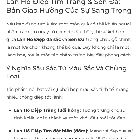
Lan Hồ Điệp Tím Trắng & Sen Đá:
Bản Giao Hưởng Của Sự Sang Trọng
Nếu bạn đang tìm kiếm một món quà có thể khiến người
nhận trầm trồ ngay từ cái nhìn đầu tiên, thì sự kết hợp
giữa
Lan Hồ Điệp đa sắc
và
Sen Đá
trong chậu gỗ chính
là một lựa chọn không thể bỏ qua. Đây không chỉ là một
lẵng hoa, mà là một tác phẩm trưng bày đầy phong cách.
Ý Nghĩa Sâu Sắc Từ Màu Sắc Và Chủng
Loại
Tác phẩm nổi bật với sự phối hợp màu sắc tinh tế, mang
nhiều thông điệp tốt lành:
Lan Hồ Điệp Trắng lưỡi hồng:
Tượng trưng cho sự
tinh khiết, chân thành và một khởi đầu mới tốt đẹp.
Lan Hồ Điệp Tím đột biến (đốm):
Mang vẻ đẹp của sự
huyền bí, thủy chung và ngưỡng mộ. Những vân hoa