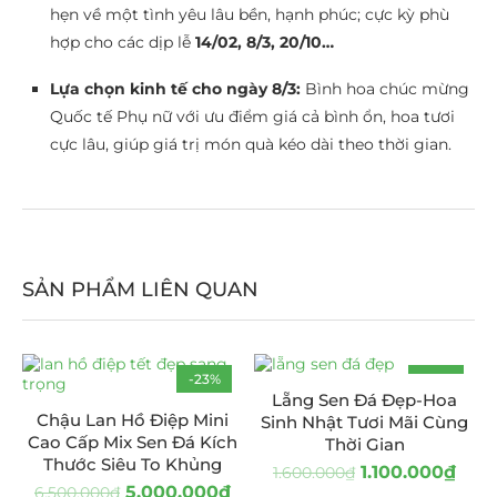
hẹn về một tình yêu lâu bền, hạnh phúc; cực kỳ phù
hợp cho các dịp lễ
14/02, 8/3, 20/10…
Lựa chọn kinh tế cho ngày 8/3:
Bình hoa chúc mừng
Quốc tế Phụ nữ với ưu điểm giá cả bình ổn, hoa tươi
cực lâu, giúp giá trị món quà kéo dài theo thời gian.
SẢN PHẨM LIÊN QUAN
-23%
-31%
Lẵng Sen Đá Đẹp-Hoa
Chậu Lan Hồ Điệp Mini
Sinh Nhật Tươi Mãi Cùng
Cao Cấp Mix Sen Đá Kích
Thời Gian
Thước Siêu To Khủng
1.100.000
₫
1.600.000
₫
5.000.000
₫
6.500.000
₫