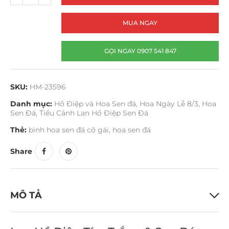
MUA NGAY
GỌI NGAY 0907 541 847
SKU:
HM-23596
Danh mục:
Hồ Điệp và Hoa Sen đá
,
Hoa Ngày Lễ 8/3
,
Hoa
Sen Đá
,
Tiểu Cảnh Lan Hồ Điệp Sen Đá
Thẻ:
bình hoa sen đá cô gái
,
hoa sen đá
Share
MÔ TẢ