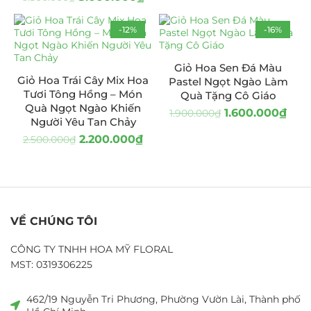
-12%
-16%
HOT
Giỏ Hoa Sen Đá Màu
Giỏ Hoa Trái Cây Mix Hoa
Pastel Ngọt Ngào Làm
Tươi Tông Hồng – Món
Quà Tặng Cô Giáo
Quà Ngọt Ngào Khiến
1.600.000
₫
1.900.000
₫
Người Yêu Tan Chảy
2.200.000
₫
2.500.000
₫
VỀ CHÚNG TÔI
CÔNG TY TNHH HOA MỸ FLORAL
MST: 0319306225
462/19 Nguyễn Tri Phương, Phường Vườn Lài, Thành phố