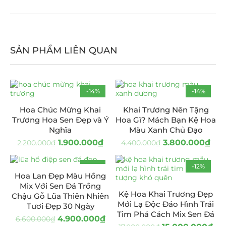
SẢN PHẨM LIÊN QUAN
-14%
-14%
Hoa Chúc Mừng Khai
Khai Trương Nên Tặng
Trương Hoa Sen Đẹp và Ý
Hoa Gì? Mách Bạn Kệ Hoa
Nghĩa
Màu Xanh Chủ Đạo
1.900.000
₫
3.800.000
₫
2.200.000
₫
4.400.000
₫
-26%
-12%
Hoa Lan Đẹp Màu Hồng
Mix Với Sen Đá Trồng
Kệ Hoa Khai Trương Đẹp
Chậu Gỗ Lũa Thiên Nhiên
Mới Lạ Độc Đáo Hình Trái
Tươi Đẹp 30 Ngày
Tim Phá Cách Mix Sen Đá
4.900.000
₫
6.600.000
₫