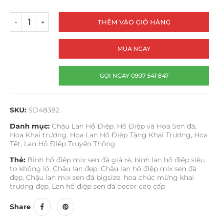
THÊM VÀO GIỎ HÀNG
MUA NGAY
GỌI NGAY 0907 541 847
SKU:
SD48382
Danh mục:
Chậu Lan Hồ Điệp
,
Hồ Điệp và Hoa Sen đá
,
Hoa Khai trương
,
Hoa Lan Hồ Điệp Tặng Khai Trương
,
Hoa
Tết
,
Lan Hồ Điệp Truyền Thống
Thẻ:
Bình hồ điệp mix sen đá giá rẻ
,
bình lan hồ điệp siêu
to khổng lồ
,
Chậu lan đẹp
,
Chậu lan hồ điệp mix sen đá
đẹp
,
Chậu lan mix sen đá bigsize
,
hoa chúc mừng khai
trương đẹp
,
Lan hồ điệp sen đá decor cao cấp
Share