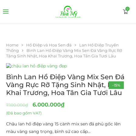
0
Home
Hồ Điệp và Hoa Sen đá
Lan Hồ Điệp Truyền
Thống
Bình Lan Hồ Điệp Vàng Mix Sen Đá Vàng Rực Rỡ
Tặng Sinh Nhật, Hoa Khai Trương, Hoa Tân Gia Tươi Lâu
Bình Lan Hồ Điệp Vàng Mix Sen Đá
Vàng Rực Rỡ Tặng Sinh Nhật, Hoa
-15%
Khai Trương, Hoa Tân Gia Tươi Lâu
6.000.000
₫
7.100.000
₫
(Đã bao gồm VAT)
Chậu lan hồ điệp vàng 15 cành mix sen đá phủ gốc lên
màu vàng sang trọng, bình sứ cao cấp…