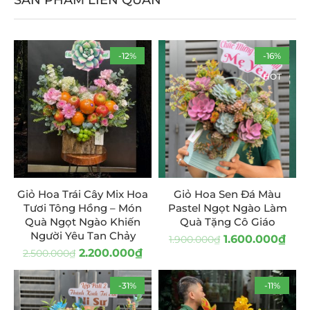
SẢN PHẨM LIÊN QUAN
-12%
-16%
HOT
Giỏ Hoa Trái Cây Mix Hoa
Giỏ Hoa Sen Đá Màu
Tươi Tông Hồng – Món
Pastel Ngọt Ngào Làm
Quà Ngọt Ngào Khiến
Quà Tặng Cô Giáo
Người Yêu Tan Chảy
1.600.000
₫
1.900.000
₫
2.200.000
₫
2.500.000
₫
-31%
-11%