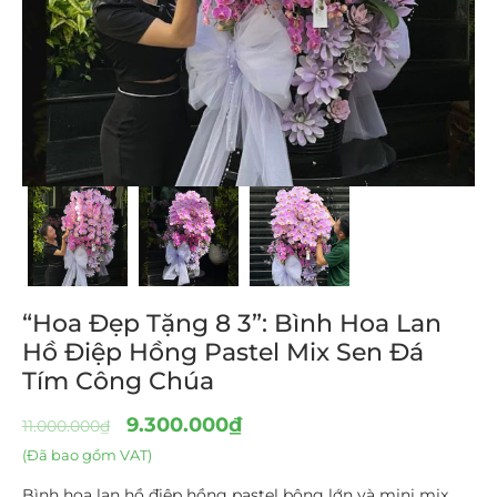
“Hoa Đẹp Tặng 8 3”: Bình Hoa Lan
Hồ Điệp Hồng Pastel Mix Sen Đá
Tím Công Chúa
9.300.000
₫
11.000.000
₫
(Đã bao gồm VAT)
Bình hoa lan hồ điệp hồng pastel bông lớn và mini mix