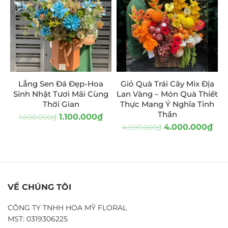
Lẵng Sen Đá Đẹp-Hoa
Giỏ Quà Trái Cây Mix Địa
Sinh Nhật Tươi Mãi Cùng
Lan Vàng – Món Quà Thiết
Thời Gian
Thực Mang Ý Nghĩa Tinh
Thần
1.100.000
₫
1.600.000
₫
4.000.000
₫
4.500.000
₫
VỀ CHÚNG TÔI
CÔNG TY TNHH HOA MỸ FLORAL
MST: 0319306225