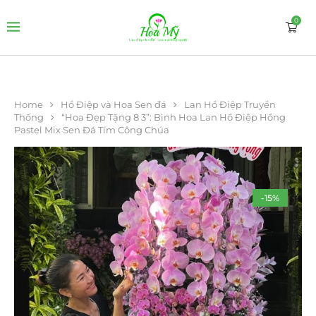
0
Home
Hồ Điệp và Hoa Sen đá
Lan Hồ Điệp Truyền
Thống
“Hoa Đẹp Tặng 8 3”: Bình Hoa Lan Hồ Điệp Hồng
Pastel Mix Sen Đá Tím Công Chúa
-15%