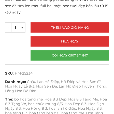
sen đá tím lên màu full hai mặt, hoa tươi đẹp bền lâu từ 15
-30 ngày
THÊM VÀO GIỎ HÀNG
MUA NGAY
GỌI NGAY 0907 541 847
SKU:
HM-25234
Danh mục:
Chậu Lan Hồ Điệp
,
Hồ Điệp và Hoa Sen đá
,
Hoa Ngày Lễ 8/3
,
Hoa Sen Đá
,
Lan Hồ Điệp Truyền Thống
,
Lẵng Hoa Để Bàn
Thẻ:
bó hoa tặng mẹ
,
Hoa 8 3 Dep
,
Hoa 8 3 Tặng Mẹ
,
Hoa
8 3 Tặng Vợ
,
hoa chúc mừng 8/3
,
Hoa Đẹp 8 3
,
Hoa Đẹp
Ngày 8 3
,
Hoa Hồng 8 3
,
hoa lan hồ điệp
,
Hoa Ngày 8 3
,
hoa tặng 8 3
,
hoa tặng bạn gái
,
hoa tặng mẹ
,
Hoa Tặng