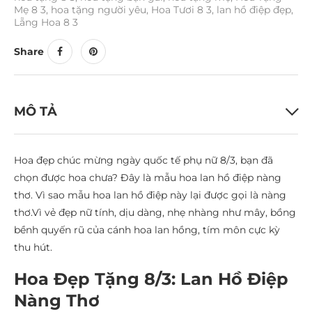
Mẹ 8 3
,
hoa tặng người yêu
,
Hoa Tươi 8 3
,
lan hồ điệp đẹp
,
Lẵng Hoa 8 3
Share
MÔ TẢ
Hoa đẹp chúc mừng ngày quốc tế phụ nữ 8/3, bạn đã
chọn được hoa chưa? Đây là mẫu hoa lan hồ điệp nàng
thơ. Vì sao mẫu hoa lan hồ điệp này lại được gọi là nàng
thơ.Vì vẻ đẹp nữ tính, dịu dàng, nhẹ nhàng như mây, bồng
bềnh quyến rũ của cánh hoa lan hồng, tím môn cực kỳ
thu hút.
Hoa Đẹp Tặng 8/3: Lan Hồ Điệp
Nàng Thơ