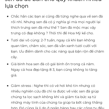
lựa chọn
Chắc hẳn các bạn ai cũng đã từng nghe qua về sen đá
rồi nhỉ. Nhưng sen đá có ý nghĩa gì mà mọi người lại
thích trưng sen đá như thế ? Sen đá mộc mạc vậy
trưng có đẹp không ? Thôi thì để Hoa Mỹ kể cho.
Tươi dai vô cùng: 2-7 tuần, ngay cả khi bạn không
quan tâm, chăm sóc, sen đá vẫn xanh tươi cười với
bạn. Ưu điểm dành cho các nàng quá bận rộn để chăm
cây.
Giá bình hoa sen đá cô gái bình ổn trong cả năm.
Ngay cả hoa đẹp tặng 8 3, bạn cũng không lo tăng
giá.
Giảm stress : Nghe thì có vẻ hơi khó tin nhưng có
nhiều nghiên cứu đã chỉ ra được về việc sen đá giúp
chúng ta lọc sạch không khí và giảm tia bức xạ từ
những máy tính của chúng ta giúp ta bớt căng thẳng
hơn. Đó cũng là lí do ở ngân hàng hay các công ty đều