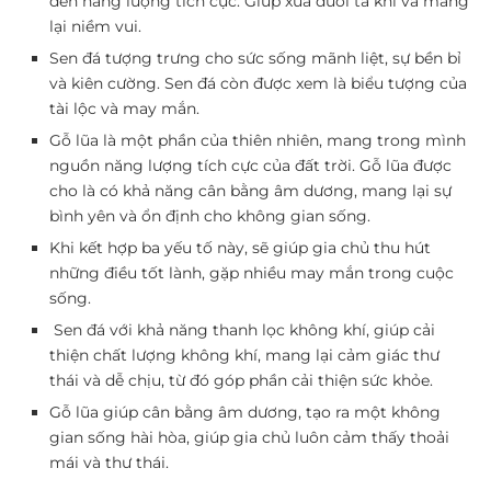
đến năng lượng tích cực. Giúp xua đuổi tà khí và mang
lại niềm vui.
Sen đá tượng trưng cho sức sống mãnh liệt, sự bền bỉ
và kiên cường. Sen đá còn được xem là biểu tượng của
tài lộc và may mắn.
Gỗ lũa là một phần của thiên nhiên, mang trong mình
nguồn năng lượng tích cực của đất trời. Gỗ lũa được
cho là có khả năng cân bằng âm dương, mang lại sự
bình yên và ổn định cho không gian sống.
Khi kết hợp ba yếu tố này, sẽ giúp gia chủ thu hút
những điều tốt lành, gặp nhiều may mắn trong cuộc
sống.
Sen đá với khả năng thanh lọc không khí, giúp cải
thiện chất lượng không khí, mang lại cảm giác thư
thái và dễ chịu, từ đó góp phần cải thiện sức khỏe.
Gỗ lũa giúp cân bằng âm dương, tạo ra một không
gian sống hài hòa, giúp gia chủ luôn cảm thấy thoải
mái và thư thái.