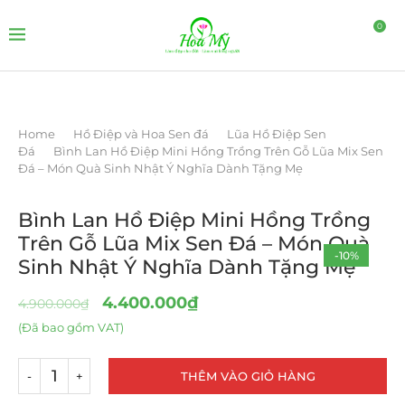
0
Home
Hồ Điệp và Hoa Sen đá
Lũa Hồ Điệp Sen
Đá
Bình Lan Hồ Điệp Mini Hồng Trồng Trên Gỗ Lũa Mix Sen
Đá – Món Quà Sinh Nhật Ý Nghĩa Dành Tặng Mẹ
Bình Lan Hồ Điệp Mini Hồng Trồng
Trên Gỗ Lũa Mix Sen Đá – Món Quà
-10%
Sinh Nhật Ý Nghĩa Dành Tặng Mẹ
4.400.000
₫
4.900.000
₫
(Đã bao gồm VAT)
THÊM VÀO GIỎ HÀNG