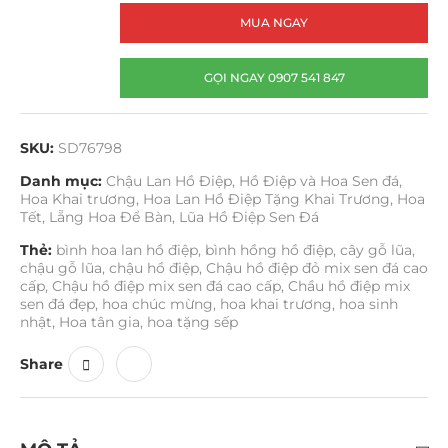
MUA NGAY
GỌI NGAY 0907 541 847
SKU:
SD76798
Danh mục:
Chậu Lan Hồ Điệp
,
Hồ Điệp và Hoa Sen đá
,
Hoa Khai trương
,
Hoa Lan Hồ Điệp Tặng Khai Trương
,
Hoa
Tết
,
Lẵng Hoa Để Bàn
,
Lũa Hồ Điệp Sen Đá
Thẻ:
bình hoa lan hồ điệp
,
bình hồng hồ điệp
,
cây gỗ lũa
,
chậu gỗ lũa
,
chậu hồ điệp
,
Chậu hồ điệp đỏ mix sen đá cao
cấp
,
Chậu hồ điệp mix sen đá cao cấp
,
Chầu hồ điệp mix
sen đá đẹp
,
hoa chúc mừng
,
hoa khai trương
,
hoa sinh
nhật
,
Hoa tân gia
,
hoa tặng sếp
Share