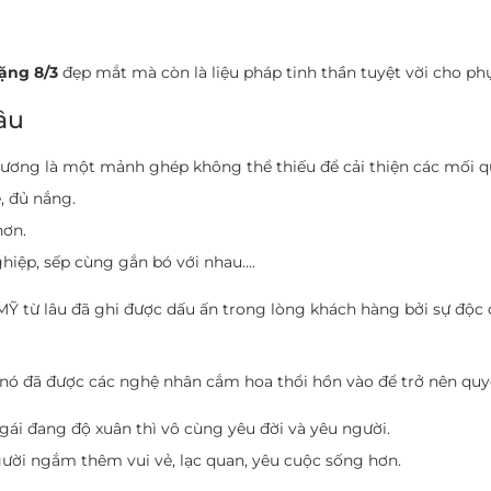
ặng 8/3
đẹp mắt mà còn là liệu pháp tinh thần tuyệt vời cho phụ
âu
rương là một mảnh ghép không thể thiếu để cải thiện các mối q
, đủ nắng.
hơn.
iệp, sếp cùng gắn bó với nhau….
từ lâu đã ghi được dấu ấn trong lòng khách hàng bởi sự độc đá
nó đã được các nghệ nhân cắm hoa thổi hồn vào để trở nên quy
gái đang độ xuân thì vô cùng yêu đời và yêu người.
ười ngắm thêm vui vẻ, lạc quan, yêu cuộc sống hơn.