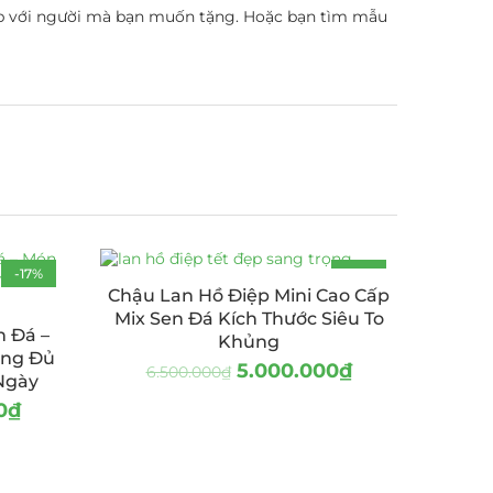
hợp với người mà bạn muốn tặng. Hoặc bạn tìm mẫu
-17%
-23%
Chậu Lan Hồ Điệp Mini Cao Cấp
Mix Sen Đá Kích Thước Siêu To
n Đá –
Khủng
ưng Đủ
5.000.000
₫
6.500.000
₫
Ngày
0
₫