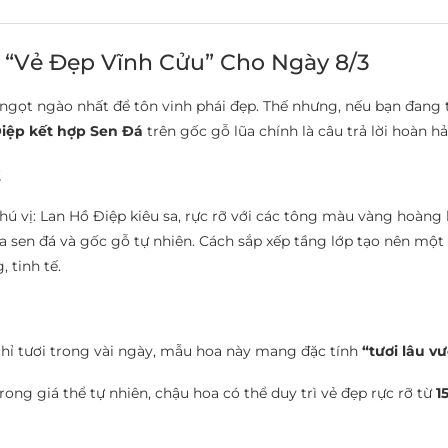
c “Vẻ Đẹp Vĩnh Cửu” Cho Ngày 8/3
ữ ngọt ngào nhất để tôn vinh phái đẹp. Thế nhưng, nếu bạn đang
iệp kết hợp Sen Đá
trên gốc gỗ lũa chính là câu trả lời hoàn hả
t
ú vị: Lan Hồ Điệp kiêu sa, rực rỡ với các tông màu vàng hoàng k
sen đá và gốc gỗ tự nhiên. Cách sắp xếp tầng lớp tạo nên một
 tinh tế.
chỉ tươi trong vài ngày, mẫu hoa này mang đặc tính
“tươi lâu vư
ong giá thể tự nhiên, chậu hoa có thể duy trì vẻ đẹp rực rỡ từ
1