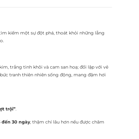
 tìm kiếm một sự đột phá, thoát khỏi những lẵng
o.
im, trắng tinh khôi và cam san hoạ; đối lập với vẻ
 bức tranh thiên nhiên sống động, mang đậm hơi
ợt trội”
.
5 đến 30 ngày
, thậm chí lâu hơn nếu được chăm