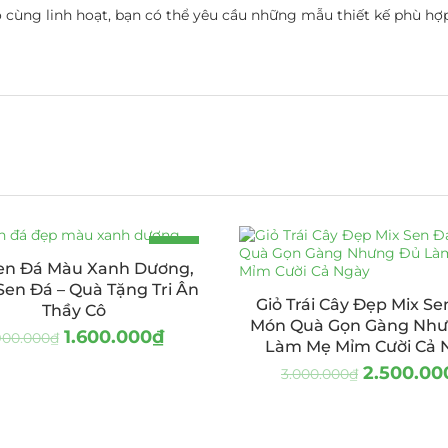
 cùng linh hoạt, bạn có thể yêu cầu những mẫu thiết kế phù 
-16%
Sen Đá Màu Xanh Dương,
Sen Đá – Quà Tặng Tri Ân
Giỏ Trái Cây Đẹp Mix Se
Thầy Cô
Món Quà Gọn Gàng Nh
1.600.000
₫
900.000
₫
Làm Mẹ Mỉm Cười Cả 
2.500.00
3.000.000
₫