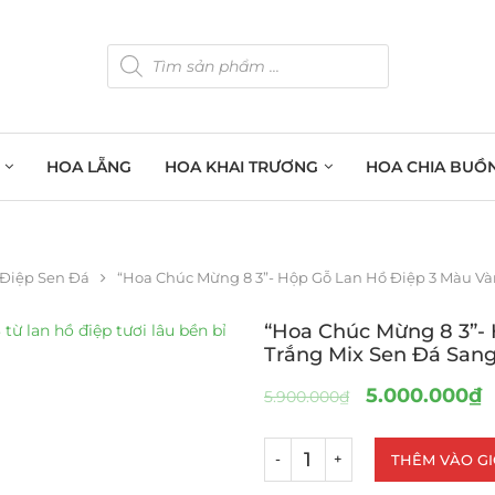
HOA LẴNG
HOA KHAI TRƯƠNG
HOA CHIA BUỒ
 Điệp Sen Đá
“Hoa Chúc Mừng 8 3”- Hộp Gỗ Lan Hồ Điệp 3 Màu Và
“Hoa Chúc Mừng 8 3”-
Trắng Mix Sen Đá San
5.000.000
₫
5.900.000
₫
THÊM VÀO G