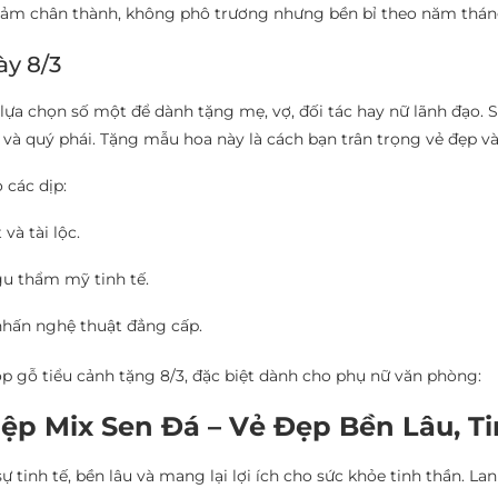
cảm chân thành, không phô trương nhưng bền bỉ theo năm thán
y 8/3
lựa chọn số một để dành tặng mẹ, vợ, đối tác hay nữ lãnh đạo. 
 và quý phái. Tặng mẫu hoa này là cách bạn trân trọng vẻ đẹp v
 các dịp:
và tài lộc.
gu thẩm mỹ tinh tế.
hấn nghệ thuật đẳng cấp.
p gỗ tiểu cảnh tặng 8/3, đặc biệt dành cho phụ nữ văn phòng:
ệp Mix Sen Đá – Vẻ Đẹp Bền Lâu, Ti
tinh tế, bền lâu và mang lại lợi ích cho sức khỏe tinh thần. La