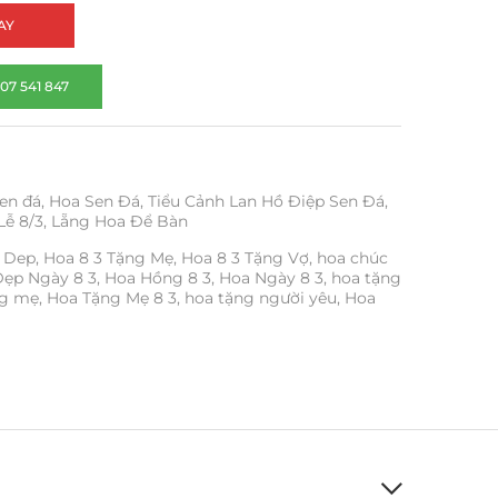
AY
07 541 847
en đá
,
Hoa Sen Đá
,
Tiểu Cảnh Lan Hồ Điệp Sen Đá
,
Lễ 8/3
,
Lẵng Hoa Để Bàn
3 Dep
,
Hoa 8 3 Tặng Mẹ
,
Hoa 8 3 Tặng Vợ
,
hoa chúc
ẹp Ngày 8 3
,
Hoa Hồng 8 3
,
Hoa Ngày 8 3
,
hoa tặng
ng mẹ
,
Hoa Tặng Mẹ 8 3
,
hoa tặng người yêu
,
Hoa