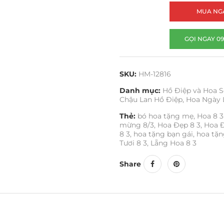
MUA NG
GỌI NGAY 09
SKU:
HM-12816
Danh mục:
Hồ Điệp và Hoa S
Chậu Lan Hồ Điệp
,
Hoa Ngày 
Thẻ:
bó hoa tặng mẹ
,
Hoa 8 
mừng 8/3
,
Hoa Đẹp 8 3
,
Hoa Đ
8 3
,
hoa tặng bạn gái
,
hoa tặ
Tươi 8 3
,
Lẵng Hoa 8 3
Share