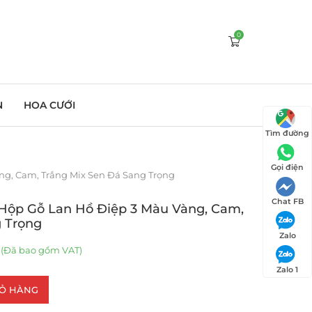
0
N
HOA CƯỚI
Tìm đường
Gọi điện
ng, Cam, Trắng Mix Sen Đá Sang Trọng
Chat FB
 Hộp Gỗ Lan Hồ Điệp 3 Màu Vàng, Cam,
g Trọng
Zalo
(Đã bao gồm VAT)
Zalo 1
IỎ HÀNG