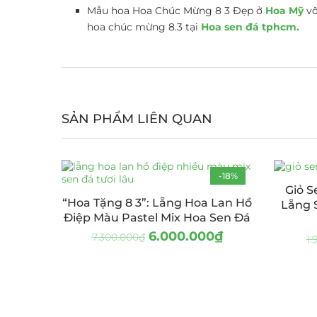
Mẫu hoa Hoa Chúc Mừng 8 3 Đẹp ở
Hoa Mỹ
vô
hoa chúc mừng 8.3 tại
Hoa sen đá tphcm.
SẢN PHẨM LIÊN QUAN
-18%
Giỏ 
“Hoa Tặng 8 3”: Lẵng Hoa Lan Hồ
Lẵng 
Điệp Màu Pastel Mix Hoa Sen Đá
6.000.000
₫
7.300.000
₫
1.