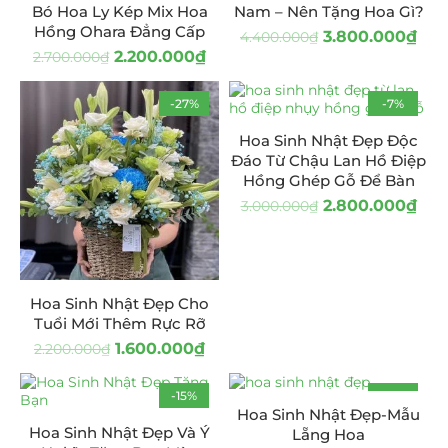
Bó Hoa Ly Kép Mix Hoa
Nam – Nên Tặng Hoa Gì?
Hồng Ohara Đẳng Cấp
3.800.000
₫
4.400.000
₫
2.200.000
₫
2.700.000
₫
-27%
-7%
Hoa Sinh Nhật Đẹp Độc
Đáo Từ Chậu Lan Hồ Điệp
Hồng Ghép Gỗ Để Bàn
2.800.000
₫
3.000.000
₫
Hoa Sinh Nhật Đẹp Cho
Tuổi Mới Thêm Rực Rỡ
1.600.000
₫
2.200.000
₫
-15%
-21%
Hoa Sinh Nhật Đẹp-Mẫu
Hoa Sinh Nhật Đẹp Và Ý
Lẵng Hoa