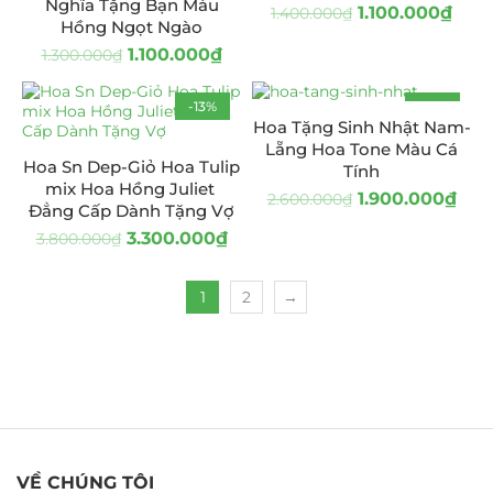
Nghĩa Tặng Bạn Màu
1.100.000
₫
1.400.000
₫
Hồng Ngọt Ngào
1.100.000
₫
1.300.000
₫
-13%
-27%
Hoa Tặng Sinh Nhật Nam-
Lẵng Hoa Tone Màu Cá
Hoa Sn Dep-Giỏ Hoa Tulip
Tính
mix Hoa Hồng Juliet
1.900.000
₫
2.600.000
₫
Đẳng Cấp Dành Tặng Vợ
3.300.000
₫
3.800.000
₫
1
2
→
VỀ CHÚNG TÔI