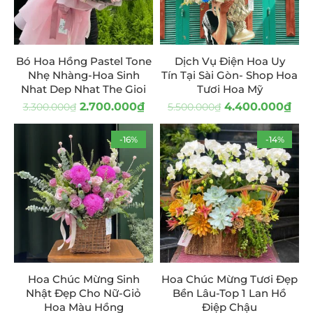
Bó Hoa Hồng Pastel Tone
Dịch Vụ Điện Hoa Uy
Nhẹ Nhàng-Hoa Sinh
Tín Tại Sài Gòn- Shop Hoa
Nhat Dep Nhat The Gioi
Tươi Hoa Mỹ
2.700.000
₫
4.400.000
₫
3.300.000
₫
5.500.000
₫
-16%
-14%
Hoa Chúc Mừng Sinh
Hoa Chúc Mừng Tươi Đẹp
Nhật Đẹp Cho Nữ-Giỏ
Bền Lâu-Top 1 Lan Hồ
Hoa Màu Hồng
Điệp Chậu