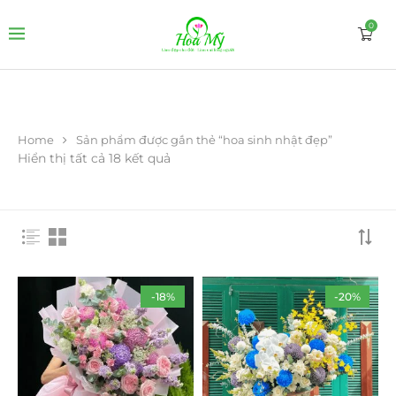
0
Home
Sản phẩm được gắn thẻ “hoa sinh nhật đẹp”
Hiển thị tất cả 18 kết quả
-18%
-20%