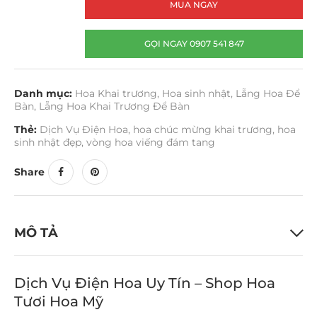
MUA NGAY
GỌI NGAY 0907 541 847
Danh mục:
Hoa Khai trương
,
Hoa sinh nhật
,
Lẵng Hoa Để
Bàn
,
Lẵng Hoa Khai Trương Để Bàn
Thẻ:
Dịch Vụ Điện Hoa
,
hoa chúc mừng khai trương
,
hoa
sinh nhật đẹp
,
vòng hoa viếng đám tang
Share
MÔ TẢ
Dịch Vụ Điện Hoa Uy Tín – Shop Hoa
Tươi Hoa Mỹ