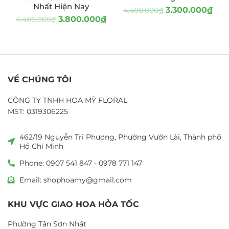
Nhất Hiện Nay
3.300.000
₫
4.400.000
₫
3.800.000
₫
4.400.000
₫
VỀ CHÚNG TÔI
CÔNG TY TNHH HOA MỸ FLORAL
MST: 0319306225
462/19 Nguyễn Tri Phương, Phường Vườn Lài, Thành phố
Hồ Chí Minh
Phone: 0907 541 847 - 0978 771 147
Email: shophoamy@gmail.com
KHU VỰC GIAO HOA HỎA TỐC
Phường Tân Sơn Nhất