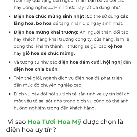
tươi hay quà tặng đến người thân, bạn bè và đối tác
hay đồng nghiệp… Hình thức này rất đa dạng như:
Điện
hoa
chúc mừng sinh nhật :C
ó thể sử dụng
các
lẵng hoa, bó hoa
để tặng nhân dịp ngày sinh nhật
.
Điện hoa mừng khai trương:
Khi người thân, đối tác
hay khách hàng khai trương công ty, cửa hàng, làm lễ
động thổ, khánh thành,… thường sẽ gửi các
kệ hoa
hay
giỏ hoa để chúc mừng.
Và tương tự như các
điện hoa đám cưới, hội nghị
đến
điện hoa chia buồn
…
Trên thế giới, ngành dịch vụ điện hoa đã phát triển
đến mức độ chuyên nghiệp cao.
Dịch vụ này đòi hỏi sự tinh tế, tận tình và uy tín bởi chỉ
một yếu tố sai sót nhỏ trong dịch vụ cũng có thể ảnh
hưởng nghiêm trọng đến khách hàng.
Vì sao
Hoa Tươi Hoa Mỹ
được chọn là
điện hoa uy tín?