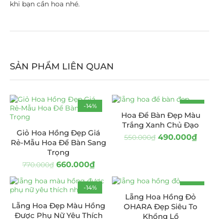
khi bạn cần hoa nhé.
SẢN PHẨM LIÊN QUAN
-14%
-11%
Hoa Để Bàn Đẹp Màu
Trắng Xanh Chủ Đạo
Giỏ Hoa Hồng Đẹp Giá
490.000
₫
550.000
₫
Rẻ-Mẫu Hoa Để Bàn Sang
Trọng
660.000
₫
770.000
₫
-14%
-25%
Lẵng Hoa Hồng Đỏ
Lẵng Hoa Đẹp Màu Hồng
OHARA Đẹp Siêu To
Được Phụ Nữ Yêu Thích
Khổng Lồ