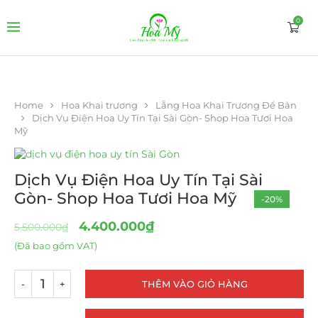
0
Home
Hoa Khai trương
Lẵng Hoa Khai Trương Để Bàn
Dịch Vụ Điện Hoa Uy Tín Tại Sài Gòn- Shop Hoa Tươi Hoa
Mỹ
Dịch Vụ Điện Hoa Uy Tín Tại Sài
Gòn- Shop Hoa Tươi Hoa Mỹ
-20%
4.400.000
₫
5.500.000
₫
(Đã bao gồm VAT)
THÊM VÀO GIỎ HÀNG