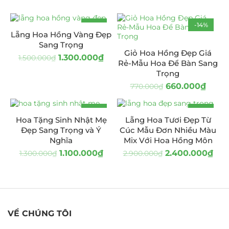
-13%
-14%
Lẵng Hoa Hồng Vàng Đẹp
HOT
Sang Trọng
Giỏ Hoa Hồng Đẹp Giá
1.300.000
₫
1.500.000
₫
Rẻ-Mẫu Hoa Để Bàn Sang
Trọng
660.000
₫
770.000
₫
-15%
-17%
Hoa Tặng Sinh Nhật Mẹ
Lẵng Hoa Tươi Đẹp Từ
Đẹp Sang Trọng và Ý
Cúc Mẫu Đơn Nhiều Màu
Nghĩa
Mix Với Hoa Hồng Môn
1.100.000
₫
2.400.000
₫
1.300.000
₫
2.900.000
₫
VỀ CHÚNG TÔI