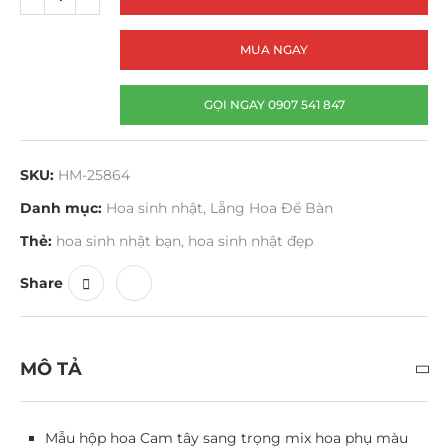
MUA NGAY
GỌI NGAY 0907 541 847
SKU:
HM-25864
Danh mục:
Hoa sinh nhật
,
Lẵng Hoa Để Bàn
Thẻ:
hoa sinh nhật bạn
,
hoa sinh nhật đẹp
Share
MÔ TẢ
Mẫu hộp hoa Cam tây sang trọng mix hoa phụ màu