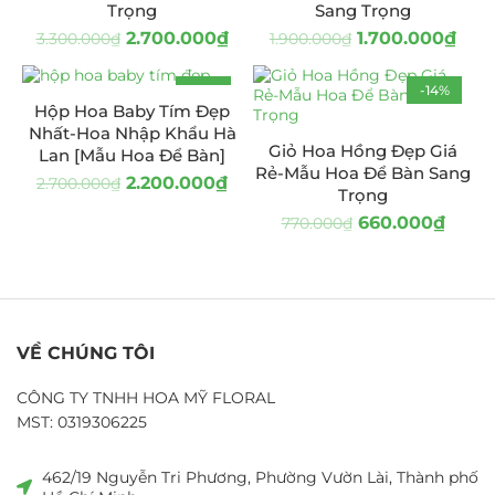
Trọng
Sang Trọng
2.700.000
₫
1.700.000
₫
3.300.000
₫
1.900.000
₫
-19%
-14%
Hộp Hoa Baby Tím Đẹp
Nhất-Hoa Nhập Khẩu Hà
Giỏ Hoa Hồng Đẹp Giá
Lan [Mẫu Hoa Để Bàn]
Rẻ-Mẫu Hoa Để Bàn Sang
2.200.000
₫
2.700.000
₫
Trọng
660.000
₫
770.000
₫
VỀ CHÚNG TÔI
CÔNG TY TNHH HOA MỸ FLORAL
MST: 0319306225
462/19 Nguyễn Tri Phương, Phường Vườn Lài, Thành phố