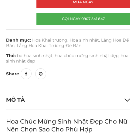
MUA NGAY
GỌI NGAY 0907 541 847
Danh mục:
Hoa Khai trương
,
Hoa sinh nhật
,
Lẵng Hoa Để
Bàn
,
Lẵng Hoa Khai Trương Để Bàn
Thẻ:
bó hoa sinh nhật
,
hoa chúc mừng sinh nhật đẹp
,
hoa
sinh nhật đẹp
Share
MÔ TẢ
Hoa Chúc Mừng Sinh Nhật Đẹp Cho Nữ
Nên Chọn Sao Cho Phù Hợp