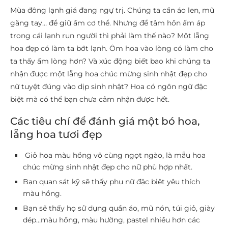
Mùa đông lạnh giá đang ngự trị. Chúng ta cần áo len, mũ
găng tay… để giữ ấm cơ thể. Nhưng để tâm hồn ấm áp
trong cái lạnh run người thì phải làm thế nào? Một lẵng
hoa đẹp có làm ta bớt lạnh. Ôm hoa vào lòng có làm cho
ta thấy ấm lòng hơn? Và xúc động biết bao khi chúng ta
nhận được một lẵng hoa chúc mừng sinh nhật đẹp cho
nữ tuyệt đúng vào dịp sinh nhật? Hoa có ngôn ngữ đặc
biệt mà có thể bạn chưa cảm nhận được hết.
Các tiêu chí để đánh giá một bó hoa,
lẵng hoa tươi đẹp
Giỏ hoa màu hồng vô cùng ngọt ngào, là mẫu hoa
chúc mừng sinh nhật đẹp cho nữ phù hợp nhất.
Bạn quan sát kỹ sẽ thấy phụ nữ đặc biệt yêu thích
màu hồng.
Bạn sẽ thấy họ sử dụng quần áo, mũ nón, túi giỏ, giày
dép…màu hồng, màu hường, pastel nhiều hơn các