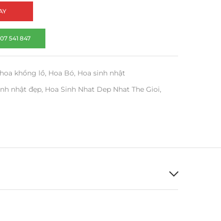
AY
07 541 847
hoa khổng lồ
,
Hoa Bó
,
Hoa sinh nhật
inh nhật đẹp
,
Hoa Sinh Nhat Dep Nhat The Gioi
,