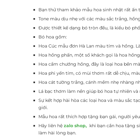
Bạn thử tham khảo mẫu hoa sinh nhật rất ấn 
Tone màu dịu nhẹ với các màu sắc trắng, hồng
Được thiết kế dạng bó tròn đều, là kiểu bó ph
Bó hoa gồm:
Hoa Cúc mẫu đơn Hà Lan màu tím và hồng. Là 
Hoa hồng phấn, một số khách gọi là hoa hồng
Hoa cẩm chướng hồng, đây là loại hoa bền màu,
Hoa phi yến tím, có mùi thơm rất dễ chịu, mà
Hoa cát tường trắng, cánh mềm nhẹ nhàng như
Lá bạc thơm làm nền giúp bó hoa tự nhiên v
Sự kết hợp hài hòa các loại hoa và màu sắc t
giới.
Mẫu hoa rất thích hợp tặng bạn gái, người yê
Hãy liên hệ
zalo shop,
khi bạn cần hoa tặng s
làm hài lòng bạn.