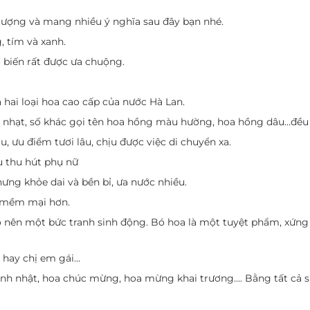
tượng và mang nhiều ý nghĩa sau đây bạn nhé.
, tím và xanh.
ổ biến rất được ưa chuộng.
hai loại hoa cao cấp của nước Hà Lan.
 nhạt, số khác gọi tên hoa hồng màu hường, hoa hồng dâu…đều
 ưu điểm tươi lâu, chịu được việc di chuyển xa.
u thu hút phụ nữ
ng khỏe dai và bền bỉ, ưa nước nhiều.
à mềm mại hơn.
ạo nên một bức tranh sinh động. Bó hoa là một tuyệt phẩm, xứng
u hay chị em gái…
inh nhật, hoa chúc mừng, hoa mừng khai trương…. Bằng tất cả 