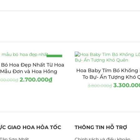
-18%
Bó Hoa Đẹp Nhất Từ Hoa
Hoa Baby Tím Bó Khổng 
 Mẫu Đơn và Hoa Hồng
To Bự- Ấn Tượng Khó 
2.700.000
₫
300.000
₫
3.300.00
3.800.000
₫
ỰC GIAO HOA HỎA TỐC
THÔNG TIN HỖ TRỢ
Tân Sơn Nhất
Chính sách và điều khoản