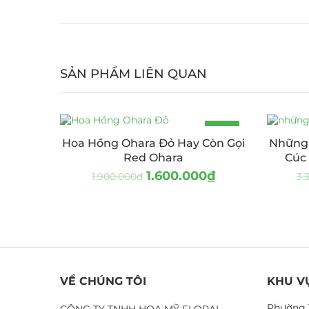
SẢN PHẨM LIÊN QUAN
-16%
Hoa Hồng Ohara Đỏ Hay Còn Gọi
Những 
Red Ohara
Cúc
1.600.000
₫
1.900.000
₫
3.
VỀ CHÚNG TÔI
KHU V
Phường 
CÔNG TY TNHH HOA MỸ FLORAL