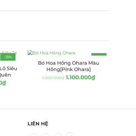
-13%
-15%
Bó Hoa Hồng Ohara Màu
Lồ Siêu
Hồng[Pink Ohara]
Quên
1.100.000
₫
1.300.000
₫
0
₫
LIÊN HỆ