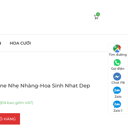
0
N
HOA CƯỚI
Tìm đường
Gọi điện
Chat FB
one Nhẹ Nhàng-Hoa Sinh Nhat Dep
Zalo
(Đã bao gồm VAT)
Zalo 1
IỎ HÀNG