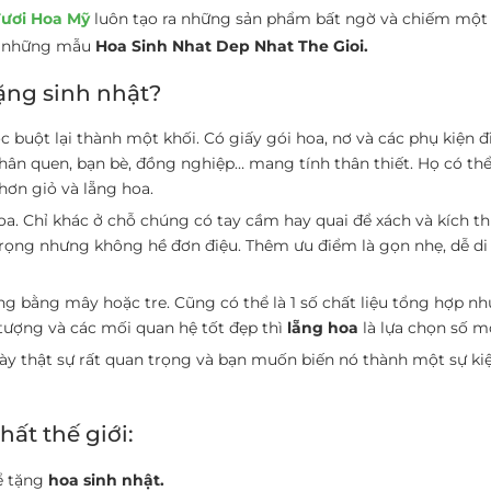
ươi Hoa Mỹ
luôn tạo ra những sản phẩm bất ngờ và chiếm một 
đến những mẫu
Hoa Sinh Nhat Dep Nhat The Gioi.
ặng sinh nhật?
ợc buột lại thành một khối. Có giấy gói hoa, nơ và các phụ kiện 
ân quen, bạn bè, đồng nghiệp… mang tính thân thiết. Họ có th
hơn giỏ và lẵng hoa.
a. Chỉ khác ở chỗ chúng có tay cầm hay quai để xách và kích t
trọng nhưng không hề đơn điệu. Thêm ưu điểm là gọn nhẹ, dễ di
 bằng mây hoặc tre. Cũng có thể là 1 số chất liệu tổng hợp nh
 tượng và các mối quan hệ tốt đẹp thì
lẵng hoa
là lựa chọn số m
ày thật sự rất quan trọng và bạn muốn biến nó thành một sự kiệ
ất thế giới:
ể tặng
hoa sinh nhật.