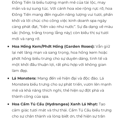
Đồng Tiền là biểu tượng mạnh mẽ của tài lộc, may
mắn và sự sung túc. Với cánh hoa xòe rộng rực rỡ, hoa
Đồng Tiền mang đến nguồn năng lượng vui tươi, phấn
khởi và lời chúc cho công việc kinh doanh spa ngày
càng phát đạt, “tiền vào như nước”. Sự đa dạng về màu
sắc (hồng, trắng trong lẵng này) còn biểu thị sự tươi
mới và rạng rỡ.
Hoa Hồng Kem/Phớt Hồng (Garden Roses):
Vẫn giữ
lại nét lãng mạn và sang trọng, hoa hồng kem hoặc
phớt hồng biểu trưng cho sự duyên dáng, tinh tế và
một khởi đầu thuận lợi, rất phù hợp với không gian
làm đẹp.
Lá Monstera:
Mang đến vẻ hiện đại và độc đáo. Lá
Monstera biểu trưng cho sự phát triển, vươn lên mạnh
mẽ và khả năng thích nghi, thể hiện sự đột phá và
thành công của spa.
Hoa Cẩm Tú Cầu (Hydrangea) Xanh Lá Nhạt:
Tạo
cảm giác tươi mát và thư thái. Cẩm Tú Cầu biểu trưng
cho sự chân thành và lòng biết ơn, thể hiện sự trân