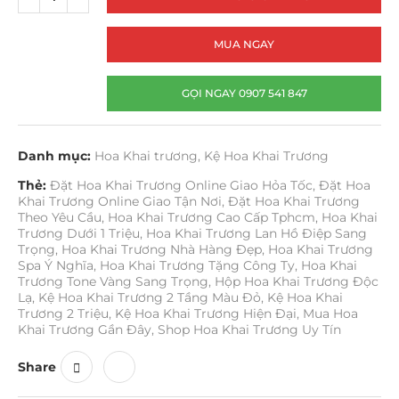
MUA NGAY
GỌI NGAY 0907 541 847
Danh mục:
Hoa Khai trương
,
Kệ Hoa Khai Trương
Thẻ:
Đặt Hoa Khai Trương Online Giao Hỏa Tốc
,
Đặt Hoa
Khai Trương Online Giao Tận Nơi
,
Đặt Hoa Khai Trương
Theo Yêu Cầu
,
Hoa Khai Trương Cao Cấp Tphcm
,
Hoa Khai
Trương Dưới 1 Triệu
,
Hoa Khai Trương Lan Hồ Điệp Sang
Trọng
,
Hoa Khai Trương Nhà Hàng Đẹp
,
Hoa Khai Trương
Spa Ý Nghĩa
,
Hoa Khai Trương Tặng Công Ty
,
Hoa Khai
Trương Tone Vàng Sang Trọng
,
Hộp Hoa Khai Trương Độc
Lạ
,
Kệ Hoa Khai Trương 2 Tầng Màu Đỏ
,
Kệ Hoa Khai
Trương 2 Triệu
,
Kệ Hoa Khai Trương Hiện Đại
,
Mua Hoa
Khai Trương Gần Đây
,
Shop Hoa Khai Trương Uy Tín
Share