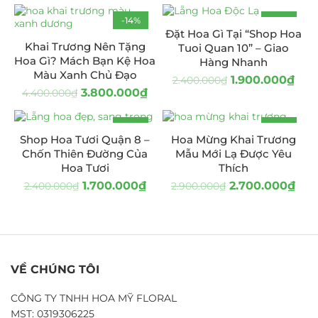
-14%
-21%
Đặt Hoa Gì Tại “Shop Hoa
Khai Trương Nên Tặng
Tuoi Quan 10” – Giao
Hoa Gì? Mách Bạn Kệ Hoa
Hàng Nhanh
Màu Xanh Chủ Đạo
1.900.000
₫
2.400.000
₫
3.800.000
₫
4.400.000
₫
-29%
-7%
Shop Hoa Tươi Quận 8 –
Hoa Mừng Khai Trương
Chốn Thiên Đường Của
Mẫu Mới Lạ Được Yêu
Hoa Tươi
Thích
1.700.000
₫
2.700.000
₫
2.400.000
₫
2.900.000
₫
VỀ CHÚNG TÔI
CÔNG TY TNHH HOA MỸ FLORAL
MST: 0319306225