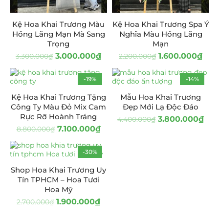
Kệ Hoa Khai Trương Màu
Kệ Hoa Khai Trương Spa Ý
Hồng Lãng Mạn Mà Sang
Nghĩa Màu Hồng Lãng
Trọng
Mạn
3.000.000
₫
1.600.000
₫
3.300.000
₫
2.200.000
₫
-19%
-14%
Kệ Hoa Khai Trương Tặng
Mẫu Hoa Khai Trương
Công Ty Màu Đỏ Mix Cam
Đẹp Mới Lạ Độc Đáo
Rực Rỡ Hoành Tráng
3.800.000
₫
4.400.000
₫
7.100.000
₫
8.800.000
₫
-30%
Shop Hoa Khai Trương Uy
Tín TPHCM – Hoa Tươi
Hoa Mỹ
1.900.000
₫
2.700.000
₫