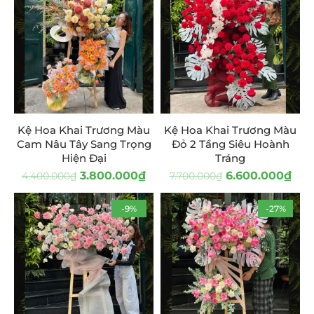
Kệ Hoa Khai Trương Màu
Kệ Hoa Khai Trương Màu
Cam Nâu Tây Sang Trọng
Đỏ 2 Tầng Siêu Hoành
Hiện Đại
Tráng
3.800.000
₫
6.600.000
₫
4.400.000
₫
7.700.000
₫
-9%
-27%