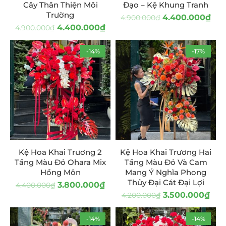
Cây Thân Thiện Môi
Đạo – Kệ Khung Tranh
Trường
4.400.000
₫
4.900.000
₫
4.400.000
₫
4.900.000
₫
-14%
-17%
Kệ Hoa Khai Trương 2
Kệ Hoa Khai Trương Hai
Tầng Màu Đỏ Ohara Mix
Tầng Màu Đỏ Và Cam
Hồng Môn
Mang Ý Nghĩa Phong
Thủy Đại Cát Đại Lợi
3.800.000
₫
4.400.000
₫
3.500.000
₫
4.200.000
₫
-14%
-14%