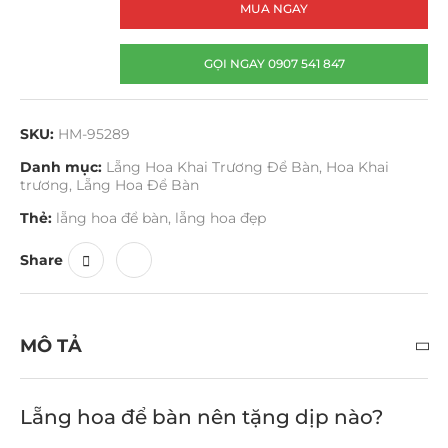
MUA NGAY
GỌI NGAY 0907 541 847
SKU:
HM-95289
Danh mục:
Lẵng Hoa Khai Trương Để Bàn
,
Hoa Khai
trương
,
Lẵng Hoa Để Bàn
Thẻ:
lẵng hoa để bàn
,
lẵng hoa đẹp
Share
MÔ TẢ
Lẵng hoa để bàn nên tặng dịp nào?