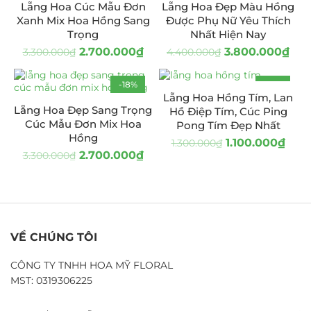
Lẵng Hoa Cúc Mẫu Đơn
Lẵng Hoa Đẹp Màu Hồng
Xanh Mix Hoa Hồng Sang
Được Phụ Nữ Yêu Thích
Trọng
Nhất Hiện Nay
2.700.000
₫
3.800.000
₫
3.300.000
₫
4.400.000
₫
-18%
-15%
Lẵng Hoa Hồng Tím, Lan
Lẵng Hoa Đẹp Sang Trọng
Hồ Điệp Tím, Cúc Ping
Cúc Mẫu Đơn Mix Hoa
Pong Tím Đẹp Nhất
Hồng
1.100.000
₫
1.300.000
₫
2.700.000
₫
3.300.000
₫
VỀ CHÚNG TÔI
CÔNG TY TNHH HOA MỸ FLORAL
MST: 0319306225