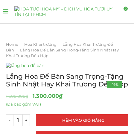
0
Home
Hoa Khai trương
Lẵng Hoa Khai Trương Để
Bàn
Lẵng Hoa Để Bàn Sang Trọng-Tặng Sinh Nhật Hay
Khai Trương Đều Hợp
Lẵng Hoa Để Bàn Sang Trọng-Tặng
Sinh Nhật Hay Khai Trương Đều Hợp
-19%
1.300.000
₫
1.600.000
₫
(Đã bao gồm VAT)
THÊM VÀO GIỎ HÀNG