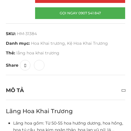
GỌI NGAY 0907 541 847
SKU:
HM-31384
Danh mục:
Hoa Khai trương
,
Kệ Hoa Khai Trương
Thẻ:
lẵng hoa khai trương
Share
MÔ TẢ
Lãng Hoa Khai Trương
Lãng hoa gồm: Từ 50-55 hoa hướng dương, hoa hồng,
hoa tú cầu, hoa kim ngân thảo, hoa lan vũ nữ, lá….