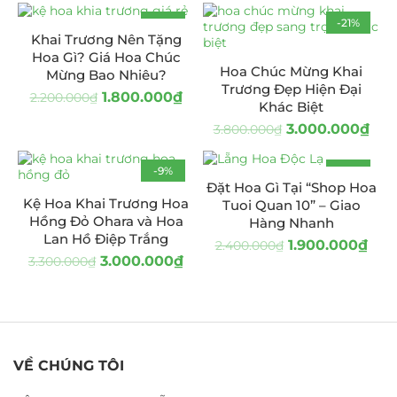
-18%
-21%
Khai Trương Nên Tặng
Hoa Gì? Giá Hoa Chúc
Hoa Chúc Mừng Khai
Mừng Bao Nhiêu?
Trương Đẹp Hiện Đại
1.800.000
₫
2.200.000
₫
Khác Biệt
3.000.000
₫
3.800.000
₫
-9%
-21%
Đặt Hoa Gì Tại “Shop Hoa
HOT
Kệ Hoa Khai Trương Hoa
Tuoi Quan 10” – Giao
Hồng Đỏ Ohara và Hoa
Hàng Nhanh
Lan Hồ Điệp Trắng
1.900.000
₫
2.400.000
₫
3.000.000
₫
3.300.000
₫
VỀ CHÚNG TÔI