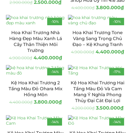
Shop Hoa Uy Tín 4.6 Sao
2.500.000
₫
2.900.000
₫
3.800.000
₫
4.400.000
₫
-10%
-10%
Hoa Khai Trương Nhà
Hoa Khai Trương Tone
Hàng Đẹp Màu Xanh Lá
Vàng Sang Trọng Chủ
Cây Thân Thiện Môi
Đạo – Kệ Khung Tranh
Trường
4.400.000
₫
4.900.000
₫
4.400.000
₫
4.900.000
₫
-14%
-17%
Kệ Hoa Khai Trương 2
Kệ Hoa Khai Trương Hai
Tầng Màu Đỏ Ohara Mix
Tầng Màu Đỏ Và Cam
Hồng Môn
Mang Ý Nghĩa Phong
Thủy Đại Cát Đại Lợi
3.800.000
₫
4.400.000
₫
3.500.000
₫
4.200.000
₫
-14%
-14%
Kệ Hoa Khai Trương Màu
Kệ Hoa Khai Trương Màu