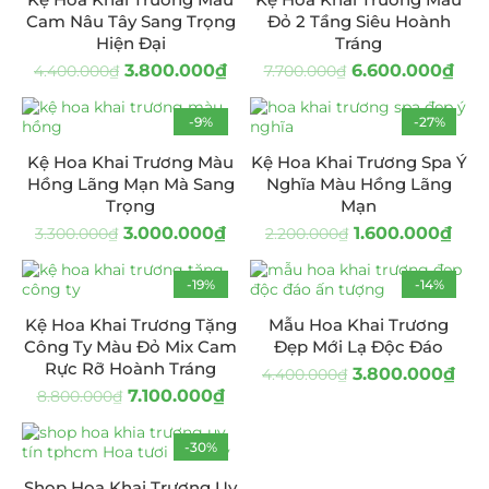
Cam Nâu Tây Sang Trọng
Đỏ 2 Tầng Siêu Hoành
Hiện Đại
Tráng
3.800.000
₫
6.600.000
₫
4.400.000
₫
7.700.000
₫
-9%
-27%
Kệ Hoa Khai Trương Màu
Kệ Hoa Khai Trương Spa Ý
Hồng Lãng Mạn Mà Sang
Nghĩa Màu Hồng Lãng
Trọng
Mạn
3.000.000
₫
1.600.000
₫
3.300.000
₫
2.200.000
₫
-19%
-14%
Kệ Hoa Khai Trương Tặng
Mẫu Hoa Khai Trương
Công Ty Màu Đỏ Mix Cam
Đẹp Mới Lạ Độc Đáo
Rực Rỡ Hoành Tráng
3.800.000
₫
4.400.000
₫
7.100.000
₫
8.800.000
₫
-30%
Shop Hoa Khai Trương Uy