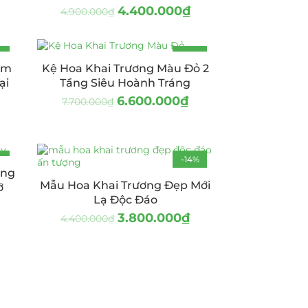
4.400.000
₫
4.900.000
₫
%
-14%
am
Kệ Hoa Khai Trương Màu Đỏ 2
ại
Tầng Siêu Hoành Tráng
6.600.000
₫
7.700.000
₫
%
-14%
ông
Mẫu Hoa Khai Trương Đẹp Mới
ỡ
Lạ Độc Đáo
3.800.000
₫
4.400.000
₫