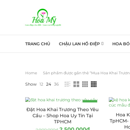
TRANG CHỦ
CHẬU LAN HỒ ĐIỆP
HOA BÓ
Home
Sản phẩm được gắn thẻ “Mua Hoa Khai Trươn
Show
12
24
36
-14%
Đặt Hoa Khai Trương Theo Yêu
Hoa K
Cầu – Shop Hoa Uy Tín Tại
TpHCM- 
TPHCM
Ho
2.500.000
₫
2.900.000
₫