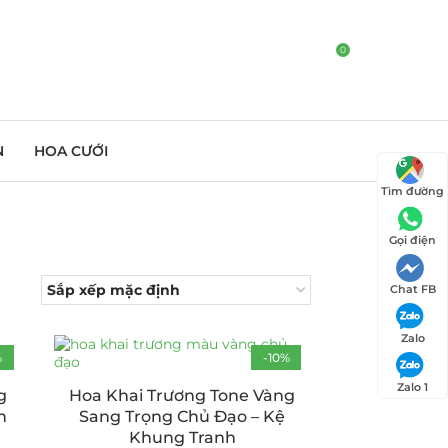
0
N
HOA CƯỚI
Tìm đường
Gọi điện
Chat FB
Zalo
%
-10%
Zalo 1
g
Hoa Khai Trương Tone Vàng
n
Sang Trọng Chủ Đạo – Kệ
Khung Tranh