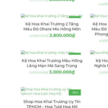
4.400
-14%
Kệ Hoa Khai Trương 2 Tầng
Kệ Hoa 
Màu Đỏ Ohara Mix Hồng Môn
Màu Đỏ 
Phong 
3.800.000
₫
4.400.000
₫
4.20
-9%
Kệ Hoa Khai Trương Màu Hồng
Kệ Ho
Lãng Mạn Mà Sang Trọng
Nghĩa
3.000.000
₫
3.300.000
₫
2.20
-30%
Shop Hoa Khai Trương Uy Tín
TPHCM – Hoa Tươi Hoa Mỹ