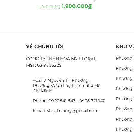
1.900.000
₫
2.700.000
₫
VỀ CHÚNG TÔI
KHU V
Phường 
CÔNG TY TNHH HOA MỸ FLORAL
MST: 0319306225
Phường 
Phường 
462/19 Nguyễn Tri Phương,
Phường Vườn Lài, Thành phố Hồ
Phường 
Chí Minh
Phường 
Phone: 0907 541 847 - 0978 771 147
Phường 
Email: shophoamy@gmail.com
Phường 
Phường 