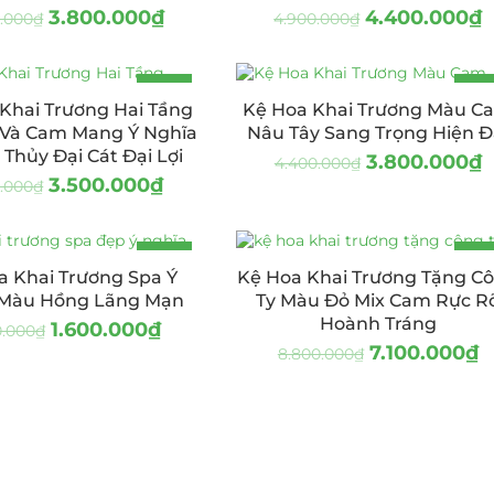
3.800.000
₫
4.400.000
₫
.000
₫
4.900.000
₫
-17%
-14
Khai Trương Hai Tầng
Kệ Hoa Khai Trương Màu C
Và Cam Mang Ý Nghĩa
Nâu Tây Sang Trọng Hiện Đ
Thủy Đại Cát Đại Lợi
3.800.000
₫
4.400.000
₫
3.500.000
₫
0.000
₫
-27%
-19
a Khai Trương Spa Ý
Kệ Hoa Khai Trương Tặng C
 Màu Hồng Lãng Mạn
Ty Màu Đỏ Mix Cam Rực R
Hoành Tráng
1.600.000
₫
0.000
₫
7.100.000
₫
8.800.000
₫