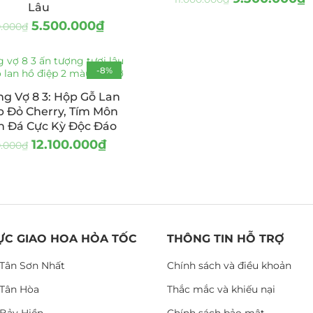
Lâu
5.500.000
₫
0.000
₫
-8%
g Vợ 8 3: Hộp Gỗ Lan
p Đỏ Cherry, Tím Môn
n Đá Cực Kỳ Độc Đáo
12.100.000
₫
0.000
₫
ỰC GIAO HOA HỎA TỐC
THÔNG TIN HỖ TRỢ
Tân Sơn Nhất
Chính sách và điều khoản
Tân Hòa
Thắc mắc và khiếu nại
Bảy Hiền
Chính sách bảo mật