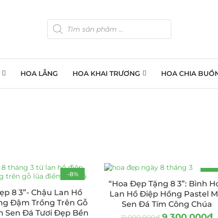
HOA LẴNG
HOA KHAI TRƯƠNG
HOA CHIA BUỒ
-8%
-15
“Hoa Đẹp Tặng 8 3”: Bình H
ẹp 8 3”- Chậu Lan Hồ
Lan Hồ Điệp Hồng Pastel M
ng Đậm Trồng Trên Gỗ
Sen Đá Tím Công Chúa
m Sen Đá Tươi Đẹp Bền
9.300.000
₫
11.000.000
₫