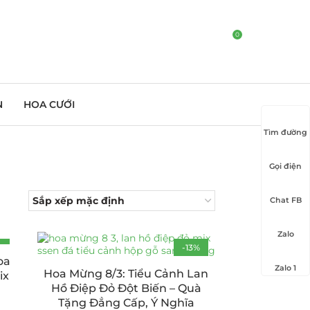
0
N
HOA CƯỚI
Tìm đường
Gọi điện
Chat FB
Zalo
%
-13%
oa
Zalo 1
Hoa Mừng 8/3: Tiểu Cảnh Lan
ix
Hồ Điệp Đỏ Đột Biến – Quà
Tặng Đẳng Cấp, Ý Nghĩa