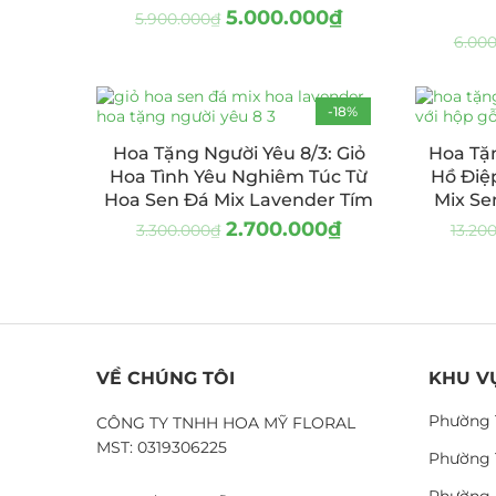
5.000.000
₫
5.900.000
₫
6.00
-18%
Hoa Tặng Người Yêu 8/3: Giỏ
Hoa Tặn
Hoa Tình Yêu Nghiêm Túc Từ
Hồ Điệ
Hoa Sen Đá Mix Lavender Tím
Mix Se
2.700.000
₫
3.300.000
₫
13.20
VỀ CHÚNG TÔI
KHU V
Phường 
CÔNG TY TNHH HOA MỸ FLORAL
MST: 0319306225
Phường 
Phường 