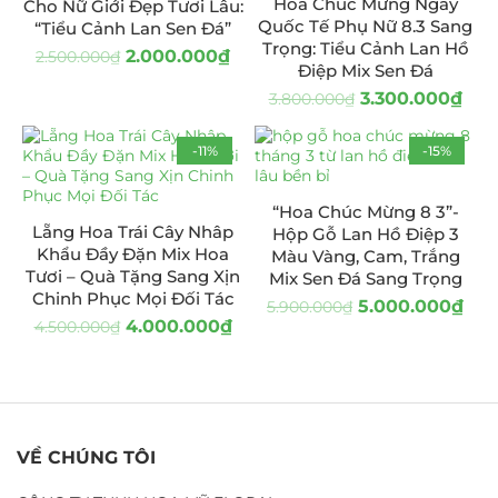
Hoa Chúc Mừng Ngày
Cho Nữ Giới Đẹp Tươi Lâu:
Quốc Tế Phụ Nữ 8.3 Sang
“Tiểu Cảnh Lan Sen Đá”
Trọng: Tiểu Cảnh Lan Hồ
2.000.000
₫
2.500.000
₫
Điệp Mix Sen Đá
3.300.000
₫
3.800.000
₫
-11%
-15%
“Hoa Chúc Mừng 8 3”-
Lẵng Hoa Trái Cây Nhâp
Hộp Gỗ Lan Hồ Điệp 3
Khẩu Đầy Đặn Mix Hoa
Màu Vàng, Cam, Trắng
Tươi – Quà Tặng Sang Xịn
Mix Sen Đá Sang Trọng
Chinh Phục Mọi Đối Tác
5.000.000
₫
5.900.000
₫
4.000.000
₫
4.500.000
₫
VỀ CHÚNG TÔI