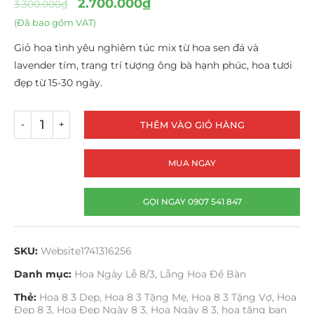
2.700.000
₫
3.300.000
₫
(Đã bao gồm VAT)
Giỏ hoa tình yêu nghiêm túc mix từ hoa sen đá và
lavender tím, trang trí tượng ông bà hạnh phúc, hoa tươi
đẹp từ 15-30 ngày.
THÊM VÀO GIỎ HÀNG
MUA NGAY
GỌI NGAY 0907 541 847
SKU:
Website1741316256
Danh mục:
Hoa Ngày Lễ 8/3
,
Lẵng Hoa Để Bàn
Thẻ:
Hoa 8 3 Dep
,
Hoa 8 3 Tặng Mẹ
,
Hoa 8 3 Tặng Vợ
,
Hoa
Đẹp 8 3
,
Hoa Đẹp Ngày 8 3
,
Hoa Ngày 8 3
,
hoa tặng bạn