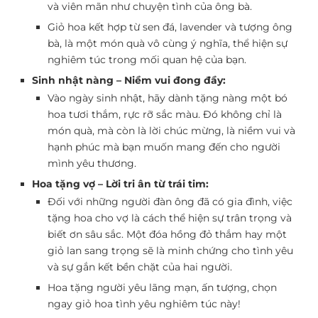
và viên mãn như chuyện tình của ông bà.
Giỏ hoa kết hợp từ sen đá, lavender và tượng ông
bà, là một món quà vô cùng ý nghĩa, thể hiện sự
nghiêm túc trong mối quan hệ của bạn.
Sinh nhật nàng – Niềm vui đong đầy:
Vào ngày sinh nhật, hãy dành tặng nàng một bó
hoa tươi thắm, rực rỡ sắc màu. Đó không chỉ là
món quà, mà còn là lời chúc mừng, là niềm vui và
hạnh phúc mà bạn muốn mang đến cho người
mình yêu thương.
Hoa tặng vợ – Lời tri ân từ trái tim:
Đối với những người đàn ông đã có gia đình, việc
tặng hoa cho vợ là cách thể hiện sự trân trọng và
biết ơn sâu sắc. Một đóa hồng đỏ thắm hay một
giỏ lan sang trọng sẽ là minh chứng cho tình yêu
và sự gắn kết bền chặt của hai người.
Hoa tặng người yêu lãng mạn, ấn tượng, chọn
ngay giỏ hoa tình yêu nghiêm túc này!