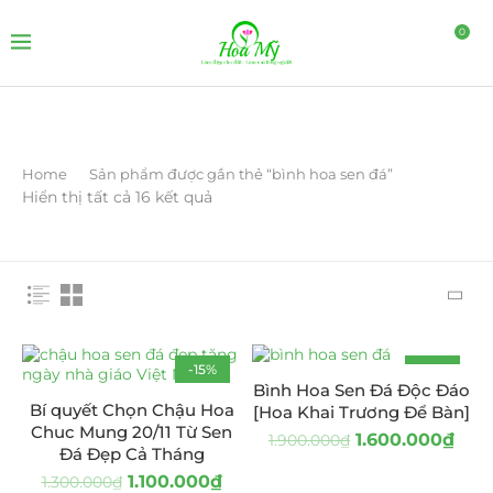
0
Home
Sản phẩm được gắn thẻ “bình hoa sen đá”
Hiển thị tất cả 16 kết quả
-15%
-16%
Bình Hoa Sen Đá Độc Đáo
Bí quyết Chọn Chậu Hoa
[Hoa Khai Trương Để Bàn]
Chuc Mung 20/11 Từ Sen
1.600.000
₫
1.900.000
₫
Đá Đẹp Cả Tháng
1.100.000
₫
1.300.000
₫