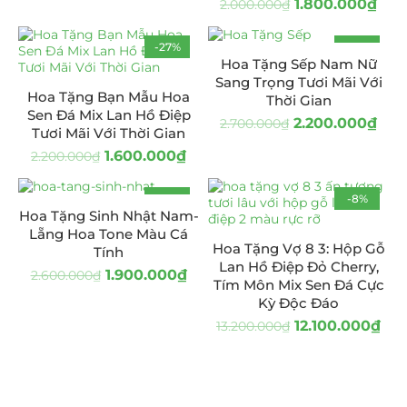
1.800.000
₫
2.000.000
₫
-27%
-19%
Hoa Tặng Sếp Nam Nữ
Sang Trọng Tươi Mãi Với
Hoa Tặng Bạn Mẫu Hoa
Thời Gian
Sen Đá Mix Lan Hồ Điệp
2.200.000
₫
2.700.000
₫
Tươi Mãi Với Thời Gian
1.600.000
₫
2.200.000
₫
-27%
-8%
Hoa Tặng Sinh Nhật Nam-
Lẵng Hoa Tone Màu Cá
Hoa Tặng Vợ 8 3: Hộp Gỗ
Tính
Lan Hồ Điệp Đỏ Cherry,
1.900.000
₫
2.600.000
₫
Tím Môn Mix Sen Đá Cực
Kỳ Độc Đáo
12.100.000
₫
13.200.000
₫