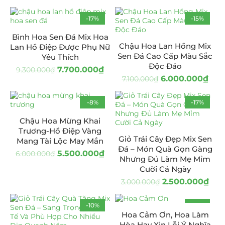
-17%
-15%
HOT
Bình Hoa Sen Đá Mix Hoa
Chậu Hoa Lan Hồng Mix
Lan Hồ Điệp Được Phụ Nữ
Sen Đá Cao Cấp Màu Sắc
Yêu Thích
Độc Đáo
7.700.000
₫
9.300.000
₫
6.000.000
₫
7.100.000
₫
-8%
-17%
Chậu Hoa Mừng Khai
Trương-Hồ Điệp Vàng
Giỏ Trái Cây Đẹp Mix Sen
Mang Tài Lộc May Mắn
Đá – Món Quà Gọn Gàng
5.500.000
₫
6.000.000
₫
Nhưng Đủ Làm Mẹ Mỉm
Cười Cả Ngày
2.500.000
₫
3.000.000
₫
-10%
-27%
Hoa Cảm Ơn, Hoa Làm
Hòa Hay Xin Lỗi Ý Nghĩa