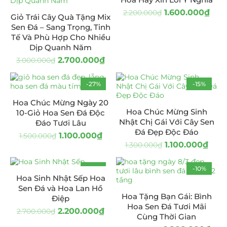
1.600.000
₫
2.200.000
₫
Giỏ Trái Cây Quà Tặng Mix
Sen Đá – Sang Trọng, Tinh
Tế Và Phù Hợp Cho Nhiều
Dịp Quanh Năm
2.700.000
₫
3.000.000
₫
-27%
-15%
Hoa Chúc Mừng Ngày 20
Hoa Chúc Mừng Sinh
10-Giỏ Hoa Sen Đá Độc
Nhật Chị Gái Với Cây Sen
Đáo Tươi Lâu
Đá Đẹp Độc Đáo
1.100.000
₫
1.500.000
₫
1.100.000
₫
1.300.000
₫
-19%
-10%
Hoa Sinh Nhật Sếp Hoa
Sen Đá và Hoa Lan Hồ
Hoa Tặng Bạn Gái: Bình
Điệp
Hoa Sen Đá Tươi Mãi
2.200.000
₫
2.700.000
₫
Cùng Thời Gian