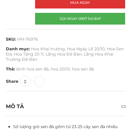
MUA NGAY
GỌI NGAY 0907 541 847
SKU:
HM-76976
Danh mục:
Hoa Khai trương
,
Hoa Ngày Lễ 20/10
,
Hoa Sen
Đá
,
Hoa Tặng 20 11
,
Lẵng Hoa Để Bàn
,
Lẵng Hoa Khai
Trương Để Bàn
Thẻ:
bình hoa sen đá
,
hoa 20/10
,
hoa sen đá
Share
MÔ TẢ
Số lượng giỏ sen đá gồm từ 23-25 cây sen đá nhiều