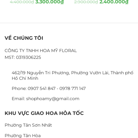
3.300.000
₫
2.400.000
₫
4.400.000
₫
2.900.000
₫
VỀ CHÚNG TÔI
CÔNG TY TNHH HOA MỸ FLORAL
MST: 0319306225
462/19 Nguyễn Tri Phương, Phường Vườn Lài, Thành phố
Hồ Chí Minh
Phone: 0907 541 847 - 0978 771 147
Email: shophoamy@gmail.com
KHU VỰC GIAO HOA HỎA TỐC
Phường Tân Sơn Nhất
Phường Tân Hòa