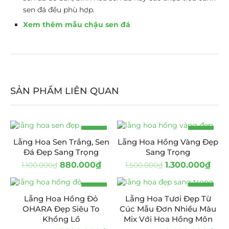
sen đá đều phù hợp.
Xem thêm mẫu chậu sen đá
SẢN PHẨM LIÊN QUAN
-20%
-13%
Lẵng Hoa Sen Trắng, Sen
Lẵng Hoa Hồng Vàng Đẹp
HOT
Đá Đẹp Sang Trọng
Sang Trọng
880.000
₫
1.300.000
₫
1.100.000
₫
1.500.000
₫
-25%
-17%
Lẵng Hoa Hồng Đỏ
Lẵng Hoa Tươi Đẹp Từ
OHARA Đẹp Siêu To
Cúc Mẫu Đơn Nhiều Màu
Khổng Lồ
Mix Với Hoa Hồng Môn