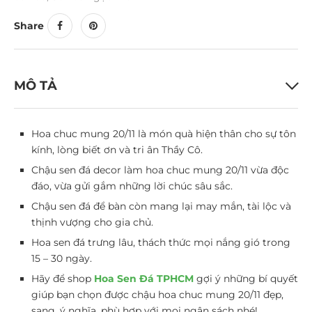
Share
MÔ TẢ
Hoa chuc mung 20/11 là món quà hiện thân cho sự tôn
kính, lòng biết ơn và tri ân Thầy Cô.
Chậu sen đá decor làm hoa chuc mung 20/11 vừa độc
đáo, vừa gửi gắm những lời chúc sâu sắc.
Chậu sen đá để bàn còn mang lại may mắn, tài lộc và
thịnh vượng cho gia chủ.
Hoa sen đá trưng lâu, thách thức mọi nắng gió trong
15 – 30 ngày.
Hãy để shop
Hoa Sen Đá TPHCM
gợi ý những bí quyết
giúp bạn chọn được chậu hoa chuc mung 20/11 đẹp,
sang, ý nghĩa, phù hợp với mọi ngân sách nhé!