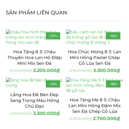
SẢN PHẨM LIÊN QUAN
-27%
-13%
Hoa Tặng 8 3: Chậu
Hoa Chúc Mừng 8 3: Lan
Thuyền Hoa Lan Hồ Điệp
Mini Hồng Pastel Ghép
Mini Mix Sen Đá
Gỗ Lũa Sen Đá
2.200.000
₫
3.300.000
₫
3.000.000
₫
3.800.000
₫
-13%
-18%
HOT
Lẵng Hoa Để Bàn Đẹp
Hoa Tặng Mẹ 8 3: Chậu
Sang Trọng Màu Hồng
Lan Mini Hồng Đậm Mix
Chủ Đạo
Sen Đá Ghép Gỗ Lũa
3.300.000
₫
3.800.000
₫
2.700.000
₫
3.300.000
₫