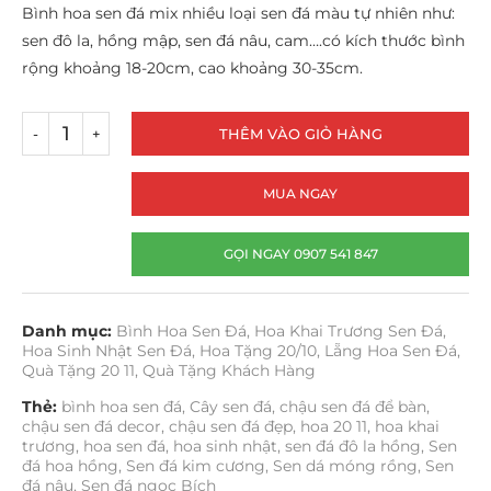
Bình hoa sen đá mix nhiều loại sen đá màu tự nhiên như:
sen đô la, hồng mập, sen đá nâu, cam….có kích thước bình
rộng khoảng 18-20cm, cao khoảng 30-35cm.
THÊM VÀO GIỎ HÀNG
MUA NGAY
GỌI NGAY 0907 541 847
Danh mục:
Bình Hoa Sen Đá
,
Hoa Khai Trương Sen Đá
,
Hoa Sinh Nhật Sen Đá
,
Hoa Tặng 20/10
,
Lẵng Hoa Sen Đá
,
Quà Tặng 20 11
,
Quà Tặng Khách Hàng
Thẻ:
bình hoa sen đá
,
Cây sen đá
,
chậu sen đá để bàn
,
chậu sen đá decor
,
chậu sen đá đẹp
,
hoa 20 11
,
hoa khai
trương
,
hoa sen đá
,
hoa sinh nhật
,
sen đá đô la hồng
,
Sen
đá hoa hồng
,
Sen đá kim cương
,
Sen dá móng rồng
,
Sen
đá nâu
,
Sen đá ngọc Bích