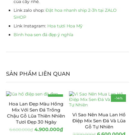
của cây nhé.
Link zalo shop:
Đặt hoa nhanh ship 2-3h tại ZALO
SHOP
Link Instagram:
Hoa tươi Hoa Mỹ
Bình hoa sen đá đẹp ý nghĩa
SẢN PHẨM LIÊN QUAN
-26%
-14%
Hoa Lan Đẹp Màu Hồng
Mix Với Sen Đá Trồng
Vì Sao Nên Mua Lan Hồ
Chậu Gỗ Lũa Thiên Nhiên
Điệp Mix Sen Đá Và Lũa
Tươi Đẹp 30 Ngày
Gỗ Tự Nhiên
4.900.000
₫
6.600.000
₫
6.600.000
₫
7.700.000
₫