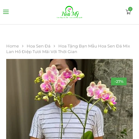
0
Home
Hoa Sen Đá
Hoa Tặng Bạn Mẫu Hoa Sen Đá Mix
Lan Hồ Điệp Tươi Mãi Với Thời Gian
-27%