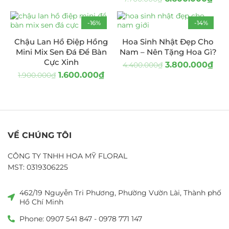
-16%
-14%
Chậu Lan Hồ Điệp Hồng
Hoa Sinh Nhật Đẹp Cho
Mini Mix Sen Đá Để Bàn
Nam – Nên Tặng Hoa Gì?
Cực Xinh
3.800.000
₫
4.400.000
₫
1.600.000
₫
1.900.000
₫
VỀ CHÚNG TÔI
CÔNG TY TNHH HOA MỸ FLORAL
MST: 0319306225
462/19 Nguyễn Tri Phương, Phường Vườn Lài, Thành phố
Hồ Chí Minh
Phone: 0907 541 847 - 0978 771 147