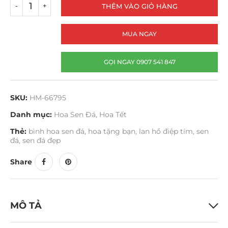
THÊM VÀO GIỎ HÀNG
MUA NGAY
GỌI NGAY 0907 541 847
SKU:
HM-66795
Danh mục:
Hoa Sen Đá
,
Hoa Tết
Thẻ:
bình hoa sen đá
,
hoa tặng bạn
,
lan hồ điệp tím
,
sen
đá
,
sen đá đẹp
Share
MÔ TẢ