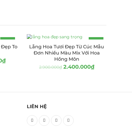
-18%
-17%
 Đẹp To
Lẵng Hoa Tươi Đẹp Từ Cúc Mẫu
HOT
Đơn Nhiều Màu Mix Với Hoa
Hồng Môn
0
₫
2.400.000
₫
2.900.000
₫
LIÊN HỆ