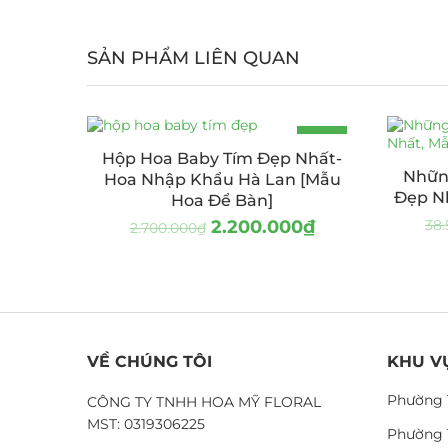
SẢN PHẨM LIÊN QUAN
-19%
Hộp Hoa Baby Tím Đẹp Nhất-
Nhữn
Hoa Nhập Khẩu Hà Lan [Mẫu
Đẹp Nh
Hoa Để Bàn]
2.200.000
₫
38.
2.700.000
₫
VỀ CHÚNG TÔI
KHU V
Phường 
CÔNG TY TNHH HOA MỸ FLORAL
MST: 0319306225
Phường 