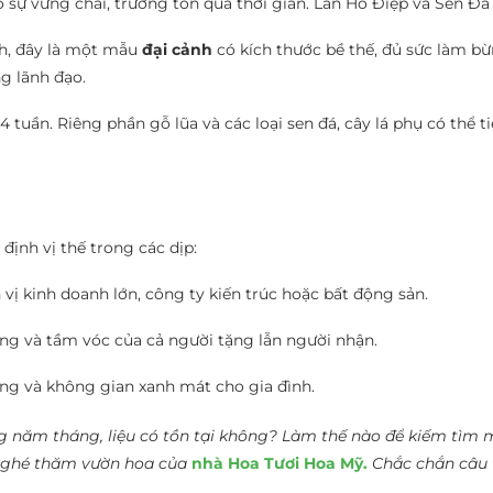
sự vững chãi, trường tồn qua thời gian. Lan Hồ Điệp và Sen Đá 
h, đây là một mẫu
đại cảnh
có kích thước bề thế, đủ sức làm b
g lãnh đạo.
4 tuần. Riêng phần gỗ lũa và các loại sen đá, cây lá phụ có thể t
định vị thế trong các dịp:
vị kinh doanh lớn, công ty kiến trúc hoặc bất động sản.
ọng và tầm vóc của cả người tặng lẫn người nhận.
ng và không gian xanh mát cho gia đình.
ng năm tháng, liệu có tồn tại không? Làm thế nào để kiếm tìm 
y ghé thăm vườn hoa của
nhà Hoa Tươi Hoa Mỹ.
Chắc chắn câu t