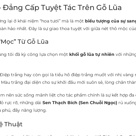
– Đẳng Cấp Tuyệt Tác Trên Gỗ Lũa
g lại ở khái niệm “hoa tươi” mà là một
biểu tượng của sự san
 hoàn hảo nhất. Đây là sự giao thoa tuyệt vời giữa nét thô mộc củ
 “Mọc” Từ Gỗ Lũa
úng tôi đã kỳ công lựa chọn một
khối gỗ lũa tự nhiên
với những
ệp trắng hay còn gọi là tiểu hồ điệp trắng muốt với nhị vàng
Màu trắng đại diện cho sự khởi đầu mới suôn sẻ, lòng chân thàn
m nên sức sống mãnh liệt cho tác phẩm chính là sự kết hợp đa 
đỏ rực rỡ, những dải
Sen Thạch Bích (Sen Chuỗi Ngọc)
rủ xuống
ù phú, đầy năng lượng.
ệ Thuật