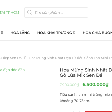
HOA LẴNG
HOA KHAI TRƯƠNG
HOA CHIA BUỒ
ồ Điệp Sen Đá
Hoa Mừng Sinh Nhật Đẹp Từ Tiểu Cảnh Lan Mini T
Hoa Mừng Sinh Nhật Đ
Gỗ Lũa Mix Sen Đá
6.500.000
₫
7.900.000
₫
Tiểu cảnh lan mini trắng mix
khoảng 70-75cm.