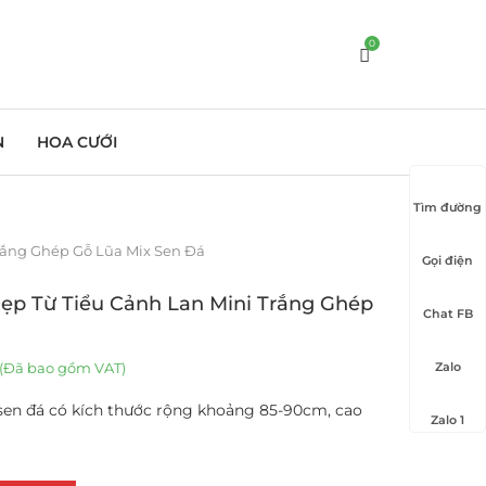
0
N
HOA CƯỚI
Tìm đường
rắng Ghép Gỗ Lũa Mix Sen Đá
Gọi điện
ẹp Từ Tiểu Cảnh Lan Mini Trắng Ghép
Chat FB
(Đã bao gồm VAT)
Zalo
 sen đá có kích thước rộng khoảng 85-90cm, cao
Zalo 1