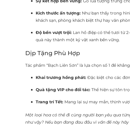
Sự kết hợp bền vững:
Gỗ lũa tượng trưng cho 
Kích thước ấn tượng:
Như bạn thấy trong hìn
khách sạn, phòng khách biệt thự hay văn phòn
Độ bền vượt trội:
Lan hồ điệp có thể tươi từ 2-
quà này thành một kỷ vật xanh bền vững.
Dịp Tặng Phù Hợp
Tác phẩm “Bạch Liên Sơn” là lựa chọn số 1 để khẳng 
Khai trương hồng phát:
Đặc biệt cho các đơn 
Quà tặng VIP cho đối tác:
Thể hiện sự tôn tr
Trang trí Tết:
Mang lại sự may mắn, thịnh vượ
Một loại hoa có thể đi cùng người bạn yêu qua từ
như vậy? Nếu bạn đang đau đầu vì vấn đề này hã