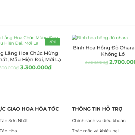
-91%
Bình Hoa Hồng Đỏ Ohara
g Lẵng Hoa Chúc Mừng
Khổng Lồ
ất, Mẫu Hiện Đại, Mới Lạ
2.700.00
3.300.000
₫
3.300.000
₫
500.000
₫
ỰC GIAO HOA HỎA TỐC
THÔNG TIN HỖ TRỢ
Tân Sơn Nhất
Chính sách và điều khoản
Tân Hòa
Thắc mắc và khiếu nại