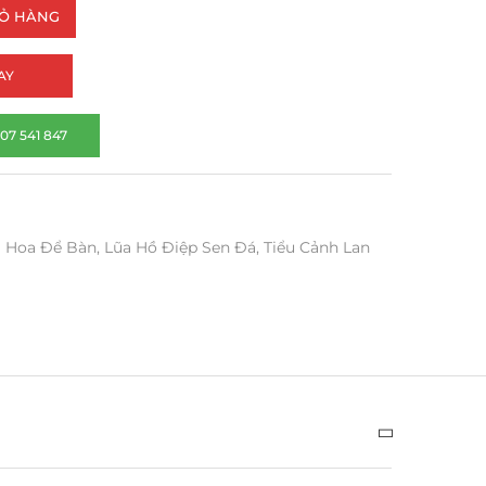
IỎ HÀNG
AY
07 541 847
 Hoa Để Bàn
,
Lũa Hồ Điệp Sen Đá
,
Tiểu Cảnh Lan