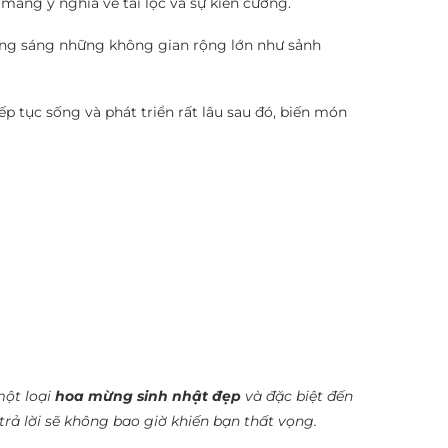
mang ý nghĩa về tài lộc và sự kiên cường.
ừng sáng những không gian rộng lớn như sảnh
iếp tục sống và phát triển rất lâu sau đó, biến món
một loại
hoa mừng sinh nhật đẹp
và đặc biệt đến
rả lời sẽ không bao giờ khiến bạn thất vọng.