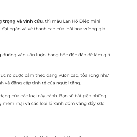
g trọng và vĩnh cửu
, thì mẫu Lan Hồ Điệp mini
a đại ngàn và vẻ thanh cao của loài hoa vương giả.
 đường vân uốn lượn, hang hốc độc đáo để làm giá
 rực rỡ được cắm theo dáng vươn cao, tỏa rộng như
h và đẳng cấp tinh tế của người tặng.
dạng của các loại cây cảnh. Bạn sẽ bắt gặp những
 mềm mại và các loại lá xanh đốm vàng đầy sức