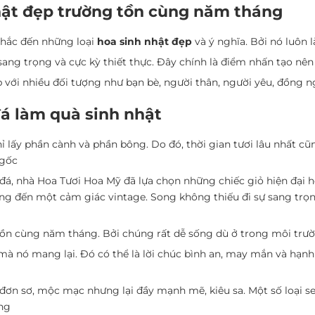
hật đẹp trường tồn cùng năm tháng
 nhắc đến những loại
hoa sinh nhật đẹp
và ý nghĩa. Bởi nó luôn l
sang trọng và cực kỳ thiết thực. Đây chính là điểm nhấn tạo nên
 với nhiều đối tượng như bạn bè, người thân, người yêu, đồng ng
đá làm quà sinh nhật
ỉ lấy phần cành và phần bông. Do đó, thời gian tươi lâu nhất c
 gốc
đá, nhà Hoa Tươi Hoa Mỹ đã lựa chọn những chiếc giỏ hiện đại h
ng đến một cảm giác vintage. Song không thiếu đi sự sang trọng
 tồn cùng năm tháng. Bởi chúng rất dễ sống dù ở trong môi trư
 mà nó mang lại. Đó có thể là lời chúc bình an, may mắn và hạnh 
p đơn sơ, mộc mạc nhưng lại đầy mạnh mẽ, kiêu sa. Một số loại 
úng