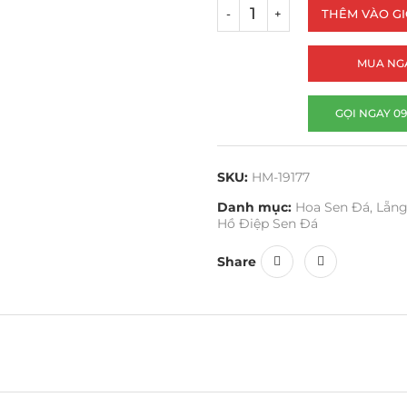
THÊM VÀO G
MUA NG
GỌI NGAY 09
SKU:
HM-19177
Danh mục:
Hoa Sen Đá
,
Lẵng
Hồ Điệp Sen Đá
Share