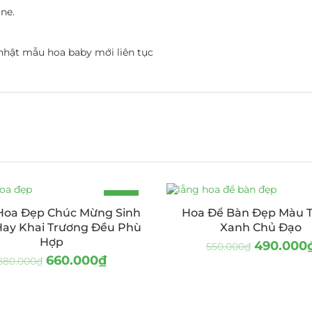
ne.
nhật mẫu hoa baby mới liên tục
-25%
Hoa Đẹp Chúc Mừng Sinh
Hoa Để Bàn Đẹp Màu 
HOT
Hay Khai Trương Đều Phù
Xanh Chủ Đạo
Hợp
490.000
550.000
₫
660.000
₫
880.000
₫