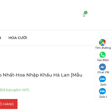
0
N
HOA CƯỚI
Tìm đường
Gọi điện
Chat FB
p Nhất-Hoa Nhập Khẩu Hà Lan [Mẫu
Zalo
(Đã bao gồm VAT)
Zalo 1
IỎ HÀNG