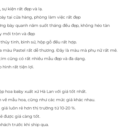
sự kiện rất đẹp và lạ.
bày tại cửa hàng, phòng làm việc rất đẹp
rưng bày quanh năm suốt tháng đều đẹp, không héo tàn
y mới tròn và đẹp
hủy tinh, bình sứ, hộp gỗ đều rất hợp.
da màu Pastel rất dễ thương. Đây là màu mà phụ nữ rất mê.
tím cũng có rất nhiều mẫu đẹp và đa dạng.
hình rất tiện lợi.
 hoa baby xuất xứ Hà Lan với giá tốt nhất.
ấn về mẫu hoa, cũng như các mức giá khác nhau.
giá luôn rẻ hơn thị trường từ 10-20 %.
ẽ được giá càng tốt.
hách trước khi ship qua.