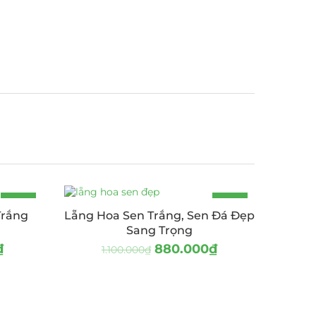
-11%
-20%
Trắng
Lẵng Hoa Sen Trắng, Sen Đá Đẹp
Sang Trọng
₫
880.000
₫
1.100.000
₫