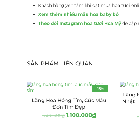
Khách hàng yên tâm khi đặt mua hoa tươi onli
Xem thêm nhiều mẫu hoa baby bó
Theo dõi Instagram hoa tươi Hoa Mỹ
để cập 
SẢN PHẨM LIÊN QUAN
-15%
Lãng 
HOT
Lẵng Hoa Hồng Tím, Cúc Mẫu
Nhật 
Đơn Tím Đẹp
1.100.000
₫
1.300.000
₫