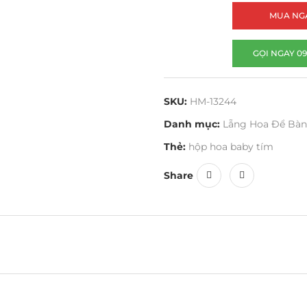
MUA NG
GỌI NGAY 09
SKU:
HM-13244
Danh mục:
Lẵng Hoa Để Bàn
Thẻ:
hộp hoa baby tím
Share