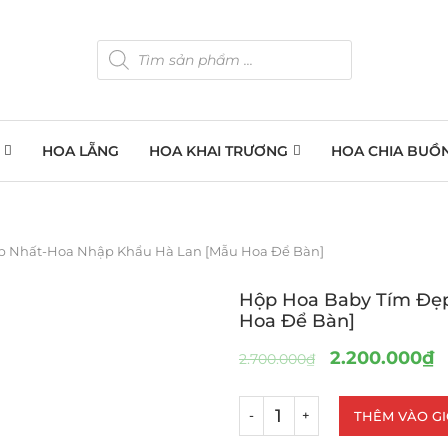
HOA LẴNG
HOA KHAI TRƯƠNG
HOA CHIA BUỒ
p Nhất-Hoa Nhập Khẩu Hà Lan [Mẫu Hoa Để Bàn]
Hộp Hoa Baby Tím Đẹ
Hoa Để Bàn]
2.200.000
₫
2.700.000
₫
THÊM VÀO G