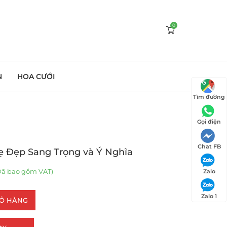
0
N
HOA CƯỚI
Tìm đường
Gọi điện
Chat FB
ẹ Đẹp Sang Trọng và Ý Nghĩa
ã bao gồm VAT)
Zalo
Zalo 1
IỎ HÀNG