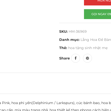
MUA NG
GỌI NGAY 09
SKU:
HM-36969
Danh mục:
Lẵng Hoa Để Bàn
Thẻ:
hoa tặng sinh nhật mẹ
Share
 Pink, hoa phi yến(Delphinium / Larkspurs), cúc bánh bao, hoa 
cao cấp, mix màu trang nhã, hoa thiết kế theo phong cách hiện 