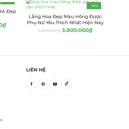
-25%
-14%
RA Đẹp
Lẵng Hoa Đẹp Màu Hồng Được
Phụ Nữ Yêu Thích Nhất Hiện Nay
0
₫
3.800.000
₫
4.400.000
₫
LIÊN HỆ
ền