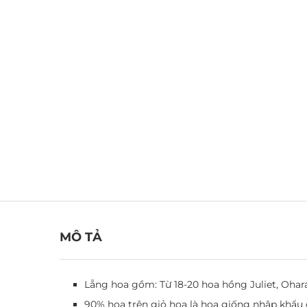
MÔ TẢ
Lẵng hoa gồm: Từ 18-20 hoa hồng Juliet, Ohara
90% hoa trên giỏ hoa là hoa giống nhập khẩu 