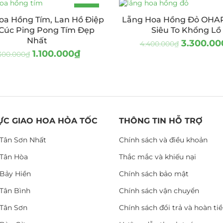
-15%
oa Hồng Tím, Lan Hồ Điệp
Lẵng Hoa Hồng Đỏ OHA
 Cúc Ping Pong Tím Đẹp
Siêu To Khổng Lồ
Nhất
3.300.00
4.400.000
₫
1.100.000
₫
.300.000
₫
ỰC GIAO HOA HỎA TỐC
THÔNG TIN HỖ TRỢ
Tân Sơn Nhất
Chính sách và điều khoản
Tân Hòa
Thắc mắc và khiếu nại
Bảy Hiền
Chính sách bảo mật
Tân Bình
Chính sách vận chuyển
Tân Sơn
Chính sách đổi trả và hoàn ti