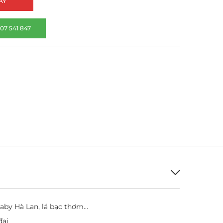
AY
07 541 847
baby Hà Lan, lá bạc thơm…
đại