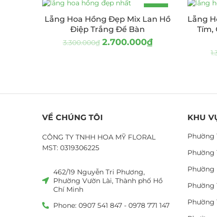
-18%
Lẵng Hoa Hồng Đẹp Mix Lan Hồ
Lẵng H
HOT
Điệp Trắng Để Bàn
Tím,
2.700.000
₫
3.300.000
₫
1
VỀ CHÚNG TÔI
KHU V
Phường 
CÔNG TY TNHH HOA MỸ FLORAL
MST: 0319306225
Phường 
Phường 
462/19 Nguyễn Tri Phương,
Phường Vườn Lài, Thành phố Hồ
Phường 
Chí Minh
Phường 
Phone: 0907 541 847 - 0978 771 147