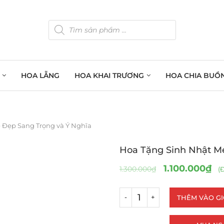
HOA LẴNG
HOA KHAI TRƯƠNG
HOA CHIA BUỒ
 Đẹp Sang Trọng và Ý Nghĩa
Hoa Tặng Sinh Nhật M
1.100.000
₫
1.300.000
₫
(Đ
THÊM VÀO G