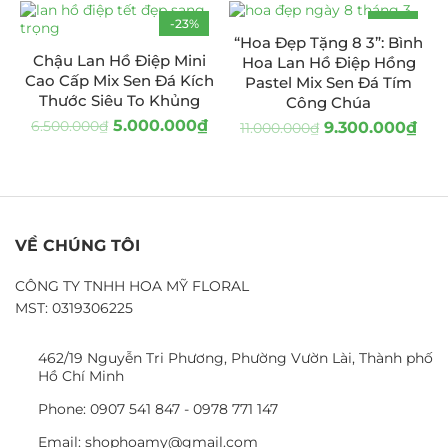
-23%
-15%
“Hoa Đẹp Tặng 8 3”: Bình
Chậu Lan Hồ Điệp Mini
Hoa Lan Hồ Điệp Hồng
Cao Cấp Mix Sen Đá Kích
Pastel Mix Sen Đá Tím
Thước Siêu To Khủng
Công Chúa
5.000.000
₫
6.500.000
₫
9.300.000
₫
11.000.000
₫
VỀ CHÚNG TÔI
CÔNG TY TNHH HOA MỸ FLORAL
MST: 0319306225
462/19 Nguyễn Tri Phương, Phường Vườn Lài, Thành phố
Hồ Chí Minh
Phone: 0907 541 847 - 0978 771 147
Email: shophoamy@gmail.com