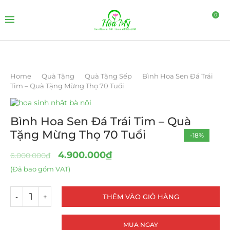
0
Home
Quà Tặng
Quà Tặng Sếp
Bình Hoa Sen Đá Trái
Tim – Quà Tặng Mừng Thọ 70 Tuổi
Bình Hoa Sen Đá Trái Tim – Quà
Tặng Mừng Thọ 70 Tuổi
-18%
HOT
4.900.000
₫
6.000.000
₫
(Đã bao gồm VAT)
THÊM VÀO GIỎ HÀNG
MUA NGAY