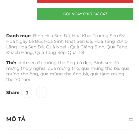
GỌI NGAY 0907 541 847
Danh mục:
Bình Hoa Sen Đá
,
Hoa Khai Trương Sen Đá
,
Hoa Ngày Lễ 8/3
,
Hoa Sinh Nhật Sen Đá
,
Hoa Tặng 20/10
,
Lẵng Hoa Sen Đá
,
Quà Noel - Quà Giáng Sinh
,
Quà Tặng
Khách Hàng
,
Quà Tặng Sếp
,
Quà Tết
Thẻ:
bình sen đá mừng thọ ông bà đẹp
,
Bình sen đá
mừng thọ ý nghĩa
,
quà mừng thọ
,
quà mừng thọ bà
,
quà
mừng thọ ông
,
quà mừng thọ ông bà
,
quà tặng mừng
thọ 70 tuổi
Share
MÔ TẢ