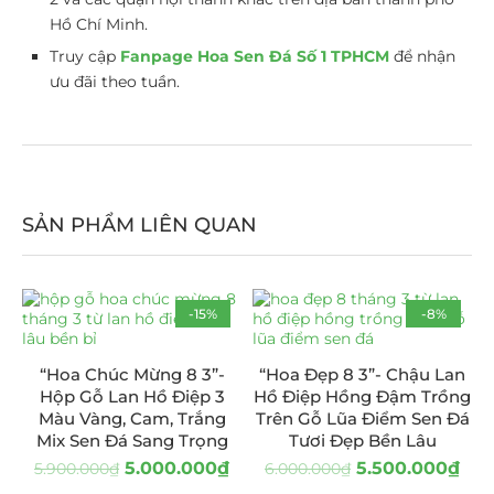
Hồ Chí Minh.
Truy cập
Fanpage Hoa Sen Đá Số 1 TPHCM
để nhận
ưu đãi theo tuần.
SẢN PHẨM LIÊN QUAN
-15%
-8%
“Hoa Chúc Mừng 8 3”-
“Hoa Đẹp 8 3”- Chậu Lan
Hộp Gỗ Lan Hồ Điệp 3
Hồ Điệp Hồng Đậm Trồng
Màu Vàng, Cam, Trắng
Trên Gỗ Lũa Điểm Sen Đá
Mix Sen Đá Sang Trọng
Tươi Đẹp Bền Lâu
5.000.000
₫
5.500.000
₫
5.900.000
₫
6.000.000
₫