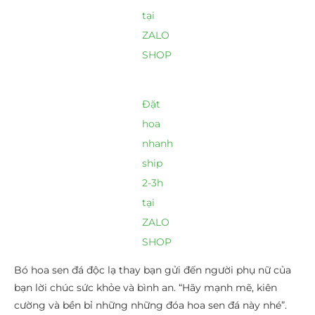
tại
ZALO
SHOP
Đặt
hoa
nhanh
ship
2-3h
tại
ZALO
SHOP
Bó hoa sen đá độc lạ thay bạn gửi đến người phụ nữ của
bạn lời chúc sức khỏe và bình an. “Hãy mạnh mẽ, kiên
cường và bền bỉ những những đóa hoa sen đá này nhé”.