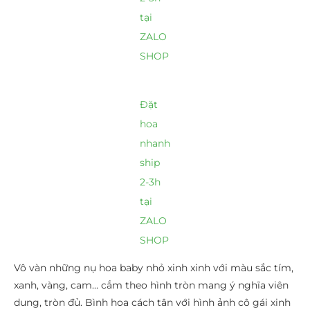
tại
ZALO
SHOP
Đặt
hoa
nhanh
ship
2-3h
tại
ZALO
SHOP
Vô vàn những nụ hoa baby nhỏ xinh xinh với màu sắc tím,
xanh, vàng, cam… cắm theo hình tròn mang ý nghĩa viên
dung, tròn đủ. Bình hoa cách tân với hình ảnh cô gái xinh