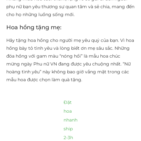
phụ nữ bạn yêu thương sự quan tâm và sẻ chia, mang đến
cho họ những luồng sống mới.
Hoa hồng tặng mẹ:
Hãy tặng hoa hồng cho người mẹ yêu quý của bạn. Vì hoa
hồng bày tỏ tình yêu và lòng biết ơn mẹ sâu sắc. Những
đóa hồng với gam màu “nóng hổi” là mẫu hoa chúc
mừng ngày Phu nữ VN đang được yêu chuộng nhất. “Nữ
hoàng tình yêu” này không bao giờ vắng mặt trong các
mẫu hoa được chọn làm quà tặng.
Đặt
hoa
nhanh
ship
2-3h