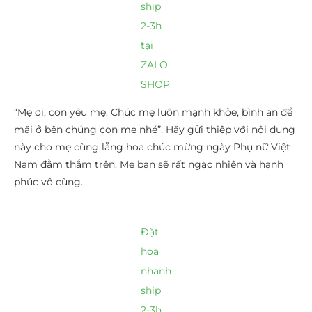
ship
2-3h
tại
ZALO
SHOP
“Mẹ ơi, con yêu mẹ. Chúc mẹ luôn mạnh khỏe, bình an để
mãi ở bên chúng con mẹ nhé”. Hãy gửi thiệp với nội dung
này cho mẹ cùng lẵng hoa chúc mừng ngày Phụ nữ Việt
Nam đằm thắm trên. Mẹ bạn sẽ rất ngạc nhiên và hạnh
phúc vô cùng.
Đặt
hoa
nhanh
ship
2-3h