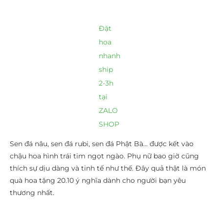
Đặt
hoa
nhanh
ship
2-3h
tại
ZALO
SHOP
Sen đá nâu, sen đá rubi, sen đá Phật Bà… được kết vào
chậu hoa hình trái tim ngọt ngào. Phụ nữ bao giờ cũng
thích sự dịu dàng và tinh tế như thế. Đây quả thật là món
quà hoa tặng 20.10 ý nghĩa dành cho người bạn yêu
thương nhất.