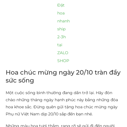
Đặt
hoa
nhanh
ship
2-3h
tại
ZALO
SHOP
Hoa chúc mừng ngày 20/10 tràn đầy
sức sống
Một cuộc sống bình thường đang dần trở lại. Hãy đón
chào những tháng ngày hạnh phúc này bằng những đóa
hoa khoe sắc. Đừng quên gửi tặng hoa chúc mừng ngày
Phụ nữ Việt Nam dịp 20/10 sắp đến bạn nhé.
Những màu hoa tươi thắm, rạng rỡ sẽ gửi đi đến người