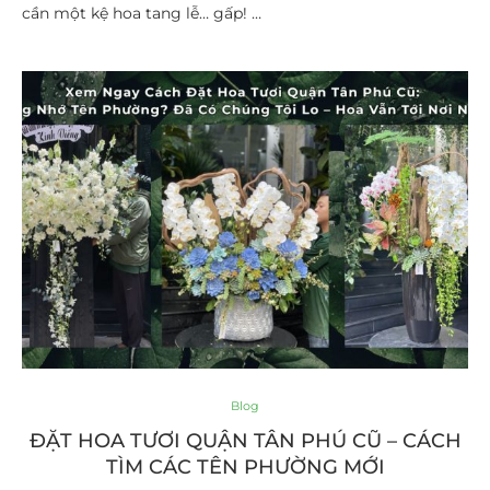
cần một kệ hoa tang lễ… gấp! …
Blog
ĐẶT HOA TƯƠI QUẬN TÂN PHÚ CŨ – CÁCH
TÌM CÁC TÊN PHƯỜNG MỚI