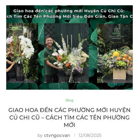
Blog
GIAO HOA ĐẾN CÁC PHƯỜNG MỚI HUYỆN
CỦ CHI CŨ – CÁCH TÌM CÁC TÊN PHƯỜNG
MỚI
by
ctvngocvan
12/08/2025