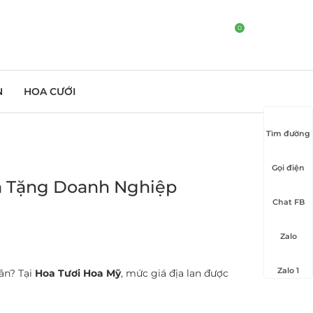
0
N
HOA CƯỚI
Tìm đường
Gọi điện
uà Tặng Doanh Nghiệp
Chat FB
Zalo
Zalo 1
ân? Tại
Hoa Tươi Hoa Mỹ
, mức giá địa lan được