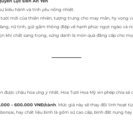
Quyền Lực Đến An Yên
sự kiêu hãnh và tình yêu nồng nhiệt.
tươi mới của thiên nhiên, tượng trưng cho may mắn, hy vọng và
u dàng, nữ tính, gửi gắm thông điệp về hạnh phúc ngọt ngào và n
ọn khí chất sang trọng, xứng danh là món quà đẳng cấp cho mọi 
 được chậu hoa ưng ý nhất, Hoa Tươi Hoa Mỹ xin phép chia sẻ cụ 
.000 – 600.000 VNĐ/cành
. Mức giá này sẽ thay đổi linh hoạt t
onsai, hay chất liệu bình là gốm sứ cao cấp, bình đất nung hay