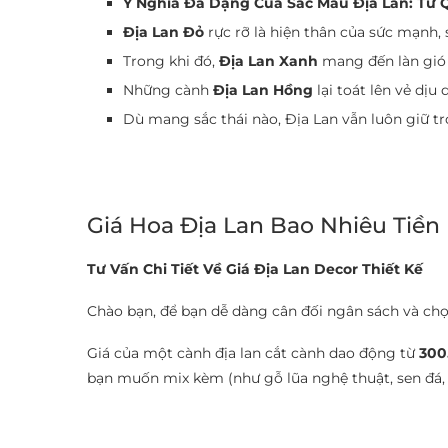
Ý Nghĩa Đa Dạng Của Sắc Màu Địa Lan: Từ 
Địa Lan Đỏ
rực rỡ là hiện thân của sức mạnh, 
Trong khi đó,
Địa Lan Xanh
mang đến làn gió 
Những cành
Địa Lan Hồng
lại toát lên vẻ dị
Dù mang sắc thái nào, Địa Lan vẫn luôn giữ tr
Giá Hoa Địa Lan Bao Nhiêu Tiền
Tư Vấn Chi Tiết Về Giá Địa Lan Decor Thiết Kế
Chào bạn, để bạn dễ dàng cân đối ngân sách và chọn
Giá của một cành địa lan cắt cành dao động từ
300
bạn muốn mix kèm (như gỗ lũa nghệ thuật, sen đá, b