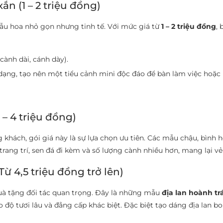
ắn (1 – 2 triệu đồng)
ẫu hoa nhỏ gọn nhưng tinh tế. Với mức giá từ
1 – 2 triệu đồng
,
 cành dài, cánh dày).
dạng, tạo nên một tiểu cảnh mini độc đáo để bàn làm việc hoặc 
 – 4 triệu đồng)
hách, gói giá này là sự lựa chọn ưu tiên. Các mẫu chậu, bình 
trang trí, sen đá đi kèm và số lượng cành nhiều hơn, mang lại vẻ 
Từ 4,5 triệu đồng trở lên)
uà tặng đối tác quan trọng. Đây là những mẫu
địa lan hoành tr
độ tươi lâu và đẳng cấp khác biệt. Đặc biệt tạo dáng địa lan b