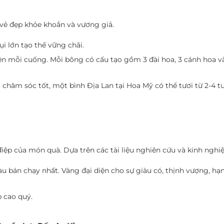
 vẻ đẹp khỏe khoắn và vương giả.
i lớn tạo thế vững chãi.
n mỗi cuống. Mỗi bông có cấu tạo gồm 3 đài hoa, 3 cánh hoa và
 chăm sóc tốt, một bình Địa Lan tại Hoa Mỹ có thể tươi từ 2-4 tu
ệp của món quà. Dựa trên các tài liệu nghiên cứu và kinh nghiệ
u bán chạy nhất. Vàng đại diện cho sự giàu có, thịnh vượng, h
p cao quý.