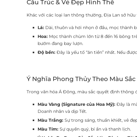
Cấu Trúc & Vẻ Đẹp Hình Thể
Khác với các loại lan thông thường, Địa Lan sở hữu
Lá:
Dài, thuôn và hơi nhọn ở đầu, mọc thành bụ
Hoa:
Mọc thành chùm lớn từ 8 đến 16 bông trê
bướm đang bay lượn.
Độ bền:
Đây là yếu tố “ăn tiền” nhất. Nếu được
Ý Nghĩa Phong Thủy Theo Màu Sắc
Trong văn hóa Á Đông, màu sắc quyết định thông đi
Màu Vàng (Signature của Hoa Mỹ):
Đây là mà
Doanh nhân và dịp Tết.
Màu Trắng:
Sự trong sáng, thuần khiết, vẻ đẹ
Màu Tím:
Sự quyền quý, bí ẩn và thanh lịch.