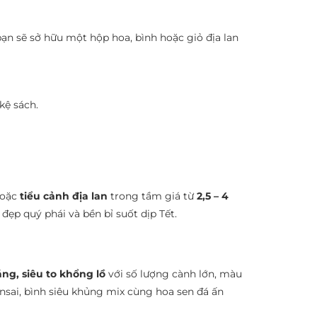
 bạn sẽ sở hữu một hộp hoa, bình hoặc giỏ địa lan
kệ sách.
hoặc
tiểu cảnh địa lan
trong tầm giá từ
2,5 – 4
đẹp quý phái và bền bỉ suốt dịp Tết.
áng, siêu to khổng lồ
với số lượng cành lớn, màu
onsai, bình siêu khủng mix cùng hoa sen đá ấn