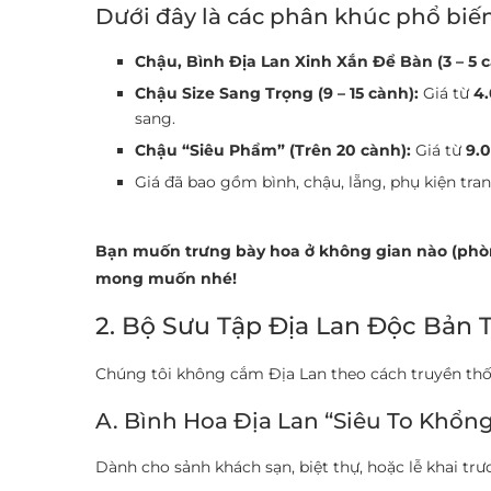
Dưới đây là các phân khúc phổ biế
Chậu, Bình Địa Lan Xinh Xắn Để Bàn (3 – 5 c
Chậu Size Sang Trọng (9 – 15 cành):
Giá từ
4
sang.
Chậu “Siêu Phẩm” (Trên 20 cành):
Giá từ
9.
Giá đã bao gồm bình, chậu, lẵng, phụ kiện tra
Bạn muốn trưng bày hoa ở không gian nào (phòn
mong muốn nhé!
2. Bộ Sưu Tập Địa Lan Độc Bản 
Chúng tôi không cắm Địa Lan theo cách truyền thống
A. Bình Hoa Địa Lan “Siêu To Khổng 
Dành cho sảnh khách sạn, biệt thự, hoặc lễ khai tr