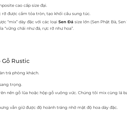
osite cao cấp size đại.
rỡ được cắm tỏa tròn, tạo khối cầu sung túc.
c “mix” dày đặc với các loại
Sen Đá
size lớn (Sen Phật Bà, Sen
 “vững chãi như đá, rực rỡ như hoa”.
 Gỗ Rustic
àn trà phòng khách.
sang trọng.
ên nền gỗ lũa hoặc hộp gỗ vuông vức. Chúng tôi mix cùng lá bạ
nhưng vẫn giữ được độ hoành tráng nhờ mật độ hoa dày đặc.