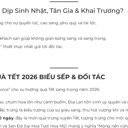
 Dịp Sinh Nhật, Tân Gia & Khai Trương?
cho sự quyền lực, cao sang, phú quý và tài lộc.
hách sạn giúp không gian bừng sáng và sang trọng.
thiết thực nhất gửi tới đối tác.
À TẾT 2026 BIẾU SẾP & ĐỐI TÁC
Choice” cho xu hướng quà Tết sang trọng năm 2026:
o, chùm hoa lớn như cánh bướm, Địa Lan tôn vinh uy quyền và 
c trưng là biểu tượng của sự giàu sang, thu hút vượng khí và 
30 ngày
, đây là món quà trưng xuyên Tết, tượng trưng cho mối 
n và Sen Đá (tại Hoa Tươi Hoa Mỹ) mang ý nghĩa “Móng nền vững 