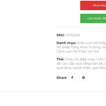
MUA NG
GỌI NGAY 09
SKU:
SD52263
Danh mục:
Chậu Lan Hồ Điệ
Hồ Điệp Tặng Khai Trương
,
Ho
Cảnh Lan Hồ Điệp Sen Đá
Thẻ:
Châu hồ điệp may mắn
,
đá cao cấp
,
quà tặng bạn bè
,
quà tặng người thân
,
quà tặn
Share