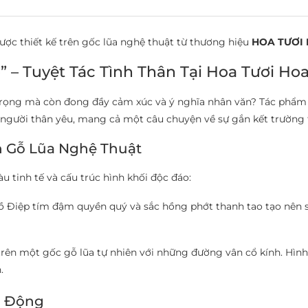
ược thiết kế trên gốc lũa nghệ thuật từ thương hiệu
HOA TƯƠI 
” – Tuyệt Tác Tình Thân Tại Hoa Tươi Ho
ọng mà còn đong đầy cảm xúc và ý nghĩa nhân văn? Tác phẩm L
 người thân yêu, mang cả một câu chuyện về sự gắn kết trường
n Gỗ Lũa Nghệ Thuật
tinh tế và cấu trúc hình khối độc đáo:
ồ Điệp tím đậm quyền quý và sắc hồng phớt thanh tao tạo nên 
ên một gốc gỗ lũa tự nhiên với những đường vân cổ kính. Hình
.
g Động