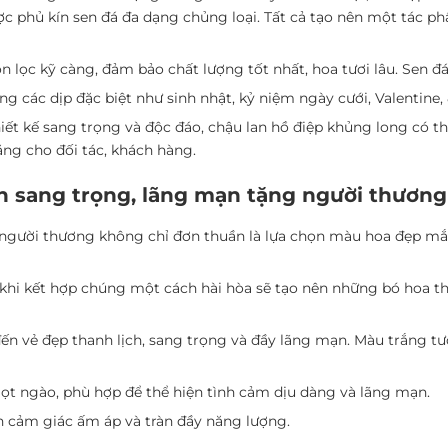
ược phủ kín sen đá đa dạng chủng loại. Tất cả tạo nên một tác
n lọc kỹ càng, đảm bảo chất lượng tốt nhất, hoa tươi lâu. Sen đ
g các dịp đặc biệt như sinh nhật, kỷ niệm ngày cưới, Valentine, 
iết kế sang trọng và độc đáo, chậu lan hồ điệp khủng long có t
ng cho đối tác, khách hàng.
n sang trọng, lãng mạn tặng người thương
người thương không chỉ đơn thuần là lựa chọn màu hoa đẹp mắ
hi kết hợp chúng một cách hài hòa sẽ tạo nên những bó hoa thật
n vẻ đẹp thanh lịch, sang trọng và đầy lãng mạn. Màu trắng tư
ọt ngào, phù hợp để thể hiện tình cảm dịu dàng và lãng mạn.
 cảm giác ấm áp và tràn đầy năng lượng.