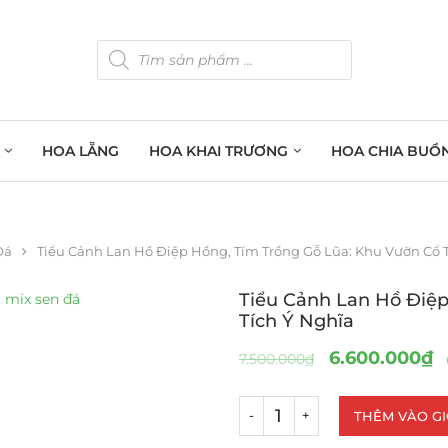
HOA LẴNG
HOA KHAI TRƯƠNG
HOA CHIA BUỒ
Đá
Tiểu Cảnh Lan Hồ Điệp Hồng, Tím Trồng Gỗ Lũa: Khu Vườn Cổ 
Tiểu Cảnh Lan Hồ Điệp
Tích Ý Nghĩa
6.600.000
₫
7.500.000
₫
THÊM VÀO G