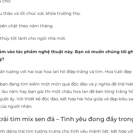
u cho:
u thảo và lời chúc sức khỏe trường thọ.
bền chặt theo năm tháng.
thủy tốt lành cho ngôi nhà mới.
cảm vào tác phẩm nghệ thuật này. Bạn có muốn chúng tôi ghi
g?
 tượng với hai loại hoa lan hồ điệp trắng và tím. Hoa tươi đẹp b
ếu bạn đang tìm kiếm một món quà độc đáo và ý nghĩa để thể hi
êu lâu năm hay bạn gái thì một chậu hoa lan để bàn tông trắng h
i ấy. Với thiết kế độc đáo, kết hợp hài hòa giữa vẻ đẹp kiêu sa
 của người nhận.
rái tim mix sen đá – Tình yêu đong đầy tro
nh dáng trái tim tượng trưng cho tình yêu mãnh liệt, kết hợp v