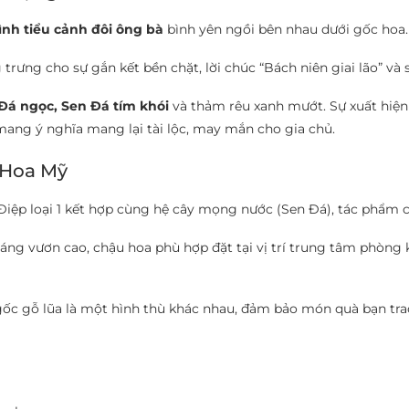
nh tiểu cảnh đôi ông bà
bình yên ngồi bên nhau dưới gốc hoa.
trưng cho sự gắn kết bền chặt, lời chúc “Bách niên giai lão” và
Đá ngọc, Sen Đá tím khói
và thảm rêu xanh mướt. Sự xuất hiện
ang ý nghĩa mang lại tài lộc, may mắn cho gia chủ.
 Hoa Mỹ
ệp loại 1 kết hợp cùng hệ cây mọng nước (Sen Đá), tác phẩm có
ng vươn cao, chậu hoa phù hợp đặt tại vị trí trung tâm phòng k
gốc gỗ lũa là một hình thù khác nhau, đảm bảo món quà bạn trao