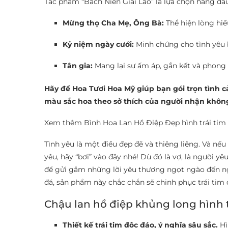
Tác phẩm “Bách Niên Giai Lão” là lựa chọn hàng đầ
Mừng thọ Cha Mẹ, Ông Bà:
Thể hiện lòng hiế
Kỷ niệm ngày cưới:
Minh chứng cho tình yêu 
Tân gia:
Mang lại sự ấm áp, gắn kết và phong 
Hãy để Hoa Tươi Hoa Mỹ giúp bạn gói trọn tình 
màu sắc hoa theo sở thích của người nhận khôn
Xem thêm Bình Hoa Lan Hồ Điệp Đẹp hình trái tim ấn
Tình yêu là một điều đẹp đẽ và thiêng liêng. Và n
yêu, hãy “bơi” vào đây nhé! Dù đó là vợ, là người y
để gửi gắm những lời yêu thương ngọt ngào đến ngườ
đá, sản phẩm này chắc chắn sẽ chinh phục trái tim
Chậu lan hồ điệp khủng long hình t
Thiết kế trái tim độc đáo, ý nghĩa sâu sắc.
Hì