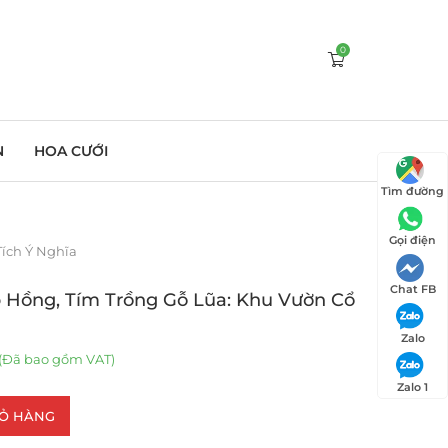
0
N
HOA CƯỚI
Tìm đường
Gọi điện
Tích Ý Nghĩa
Chat FB
 Hồng, Tím Trồng Gỗ Lũa: Khu Vườn Cổ
Zalo
(Đã bao gồm VAT)
Zalo 1
IỎ HÀNG