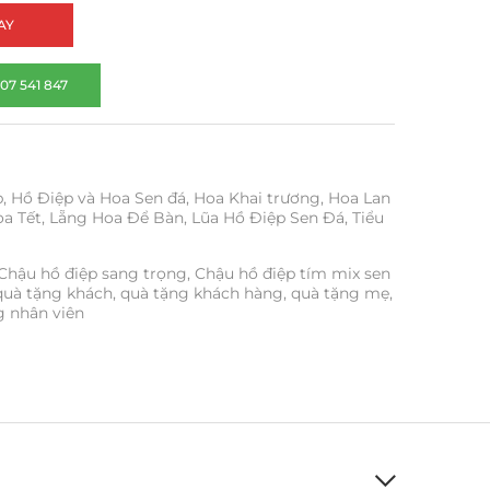
AY
07 541 847
p
,
Hồ Điệp và Hoa Sen đá
,
Hoa Khai trương
,
Hoa Lan
a Tết
,
Lẵng Hoa Để Bàn
,
Lũa Hồ Điệp Sen Đá
,
Tiểu
Chậu hồ điệp sang trọng
,
Chậu hồ điệp tím mix sen
quà tặng khách
,
quà tặng khách hàng
,
quà tặng mẹ
,
g nhân viên