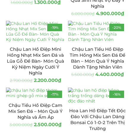
Quà Sinh Nhật Vợ Đầy Ý
1.300.000
₫
1.600.000
₫
Nghĩa
4.900.000
₫
6.000.000
₫
-19%
-20%
Chậu Lan Hồ Điệp Mini
Chậu Lan Tiểu Hồ Điệp
Hồng Nhạt Mix Sen Đá và
Tím Hồng Mix Sen Đá Để
Lũa Gỗ Để Bàn- Món Quà
Bàn – Món Quà Ý Nghĩa
Kỷ Niệm Ngày Cưới Ý
Dành Tặng Nhân Viên
Nghĩa
4.400.000
₫
5.500.000
₫
2.200.000
₫
2.700.000
₫
-17%
-16%
Chậu Tiểu Hồ Điệp Cam
Hoa Lan Hồ Điệp Tết Độc
Mix Sen Đá – Món Quà Ý
Đáo Với Chậu Lan Dáng
Nghĩa và Ấm Áp
Bonsai Có 1-0-2 Trên Thị
2.500.000
₫
3.000.000
₫
Trường