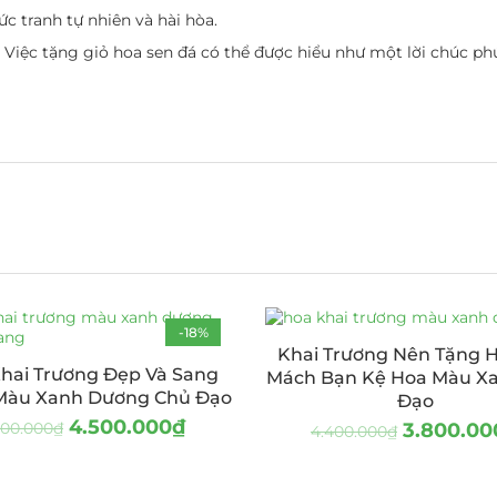
c tranh tự nhiên và hài hòa.
. Việc tặng giỏ hoa sen đá có thể được hiểu như một lời chúc ph
-18%
Khai Trương Nên Tặng H
hai Trương Đẹp Và Sang
Mách Bạn Kệ Hoa Màu X
Màu Xanh Dương Chủ Đạo
Đạo
4.500.000
₫
500.000
₫
3.800.00
4.400.000
₫