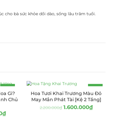
úc cho bà sức khỏe dồi dào, sống lâu trăm tuổi.
-14%
-27%
oa Gì?
Hoa Tươi Khai Trương Màu Đỏ
anh Chủ
May Mắn Phát Tài [Kệ 2 Tầng]
1.600.000
₫
2.200.000
₫
0
₫