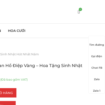
0
N
HOA CƯỚI
Tìm đường
g Sinh Nhật Hót Nhất Năm
Gọi điện
an Hồ Điệp Vàng – Hoa Tặng Sinh Nhật
Chat FB
(Đã bao gồm VAT)
Zalo
Zalo 1
IỎ HÀNG