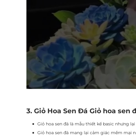
3. Giỏ Hoa Sen Đá Giỏ hoa sen 
Giỏ hoa sen đá là mẫu thiết kế basic nhưng lạ
Giỏ hoa sen đá mang lại cảm giác mềm mại nh