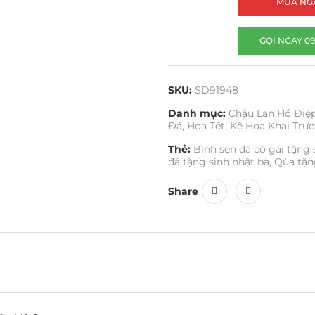
MUA NG
GỌI NGAY 09
SKU:
SD91948
Danh mục:
Chậu Lan Hồ Điệ
Đá
,
Hoa Tết
,
Kệ Hoa Khai Trư
Thẻ:
Bình sen đá cô gái tặng 
đá tặng sinh nhật bà
,
Qùa tặn
Share