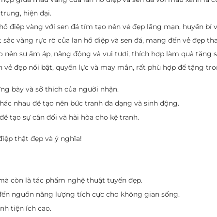
trung, hiện đại.
hồ điệp vàng với sen đá tím tạo nên vẻ đẹp lãng mạn, huyền bí 
sắc vàng rực rỡ của lan hồ điệp và sen đá, mang đến vẻ đẹp thanh
 nên sự ấm áp, năng động và vui tươi, thích hợp làm quà tặng s
 vẻ đẹp nổi bật, quyền lực và may mắn, rất phù hợp để tặng tro
ng bày và sở thích của người nhận.
khác nhau để tạo nên bức tranh đa dạng và sinh động.
ể tạo sự cân đối và hài hòa cho kệ tranh.
iệp thật đẹp và ý nghĩa!
mà còn là tác phẩm nghệ thuật tuyển đẹp.
đến nguồn năng lượng tích cực cho không gian sống.
nh tiện ích cao.