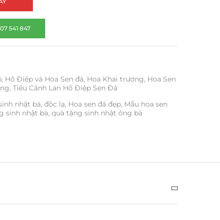
AY
07 541 847
p
,
Hồ Điệp và Hoa Sen đá
,
Hoa Khai trương
,
Hoa Sen
ơng
,
Tiểu Cảnh Lan Hồ Điệp Sen Đá
sinh nhật bà
,
độc lạ
,
Hoa sen đá đẹp
,
Mẫu hoa sen
g sinh nhật bà
,
quà tặng sinh nhật ông bà