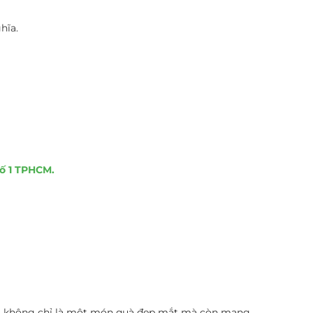
hĩa.
ố 1 TPHCM.
gái không chỉ là một món quà đẹp mắt mà còn mang