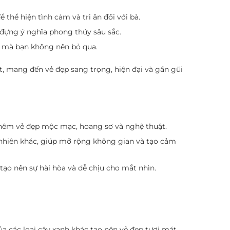
thể hiện tình cảm và tri ân đối với bà.
 đựng ý nghĩa phong thủy sâu sắc.
mà bạn không nên bỏ qua.
ật, mang đến vẻ đẹp sang trọng, hiện đại và gần gũi
 thêm vẻ đẹp mộc mạc, hoang sơ và nghệ thuật.
 nhiên khác, giúp mở rộng không gian và tạo cảm
tạo nên sự hài hòa và dễ chịu cho mắt nhìn.
a các loại cây xanh khác tạo nên vẻ đẹp tươi mát,