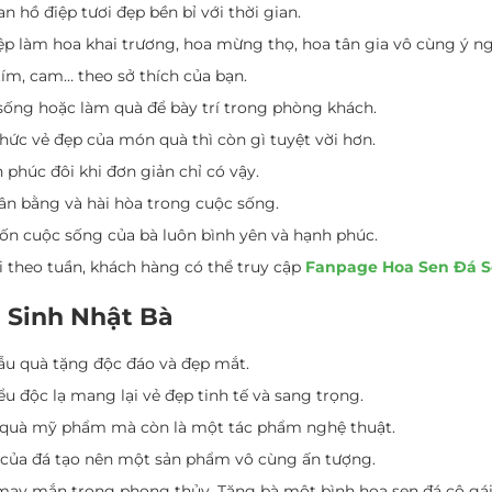
n hồ điệp tươi đẹp bền bỉ với thời gian.
p làm hoa khai trương, hoa mừng thọ, hoa tân gia vô cùng ý ng
tím, cam… theo sở thích của bạn.
 sống hoặc làm quà để bày trí trong phòng khách.
hức vẻ đẹp của món quà thì còn gì tuyệt vời hơn.
 phúc đôi khi đơn giản chỉ có vậy.
cân bằng và hài hòa trong cuộc sống.
n cuộc sống của bà luôn bình yên và hạnh phúc.
theo tuần, khách hàng có thể truy cập
Fanpage Hoa Sen Đá S
g Sinh Nhật Bà
ẫu quà tặng độc đáo và đẹp mắt.
ểu độc lạ mang lại vẻ đẹp tinh tế và sang trọng.
n quà mỹ phẩm mà còn là một tác phẩm nghệ thuật.
ấp của đá tạo nên một sản phẩm vô cùng ấn tượng.
à may mắn trong phong thủy. Tặng bà một bình hoa sen đá cô 