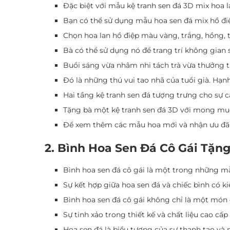
Đặc biệt với mẫu kệ tranh sen đá 3D mix hoa la
Bạn có thể sử dụng mẫu hoa sen đá mix hồ điệ
Chọn hoa lan hồ điệp màu vàng, trắng, hồng, 
Bà có thể sử dụng nó để trang trí không gian
Buổi sáng vừa nhâm nhi tách trà vừa thưởng t
Đó là những thú vui tao nhã của tuổi già. Hạnh
Hai tầng kệ tranh sen đá tượng trưng cho sự 
Tặng bà một kệ tranh sen đá 3D với mong muố
Để xem thêm các mẫu hoa mới và nhận ưu đãi 
2. Bình Hoa Sen Đá Cô Gái Tặn
Bình hoa sen đá cô gái là một trong những m
Sự kết hợp giữa hoa sen đá và chiếc bình có ki
Bình hoa sen đá cô gái không chỉ là một mó
Sự tinh xảo trong thiết kế và chất liệu cao c
Hoa sen đá là biểu tượng của sự thanh tao v