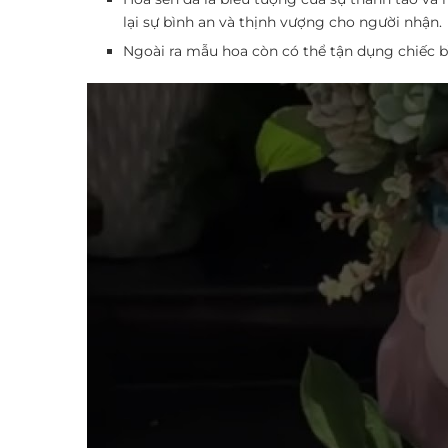
lại sự bình an và thịnh vượng cho người nhận.
Ngoài ra mẫu hoa còn có thể tận dụng chiếc b