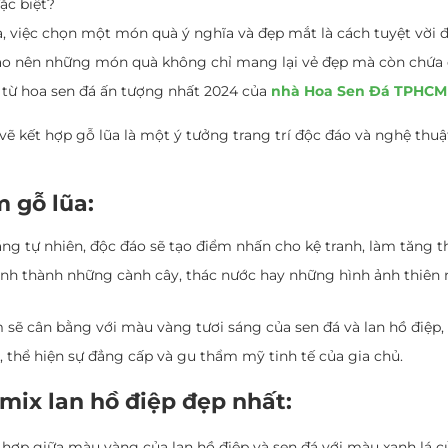
ặc biệt?
, việc chọn một món quà ý nghĩa và đẹp mắt là cách tuyệt vời để 
ể tạo nên những món quà không chỉ mang lại vẻ đẹp mà còn chứa
à từ hoa sen đá ấn tượng nhất 2024 của
nhà Hoa Sen Đá TPHCM
 vẽ kết hợp gỗ lũa là một ý tưởng trang trí độc đáo và nghệ thu
m gỗ lũa:
ng tự nhiên, độc đáo sẽ tạo điểm nhấn cho kệ tranh, làm tăng
ình thành những cành cây, thác nước hay những hình ảnh thiên
sẽ cân bằng với màu vàng tươi sáng của sen đá và lan hồ điệp, 
ý, thể hiện sự đẳng cấp và gu thẩm mỹ tinh tế của gia chủ.
mix lan hồ điệp đẹp nhất:
 hợp giữa màu vàng của lan hồ điệp và sen đá với màu xanh lá củ