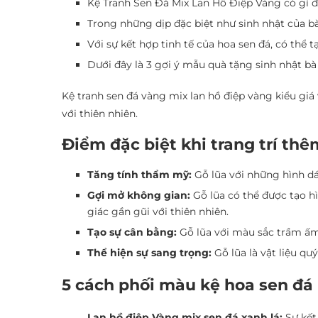
Kệ Tranh Sen Đá Mix Lan Hồ Điệp Vàng có gì đ
Trong những dịp đặc biệt như sinh nhật của bà
Với sự kết hợp tinh tế của hoa sen đá, có th
Dưới đây là 3 gợi ý mẫu quà tặng sinh nhật b
Kệ tranh sen đá vàng mix lan hồ điệp vàng kiểu giá
với thiên nhiên.
Điểm đặc biệt khi trang trí thê
Tăng tính thẩm mỹ:
Gỗ lũa với những hình dá
Gợi mở không gian:
Gỗ lũa có thể được tạo h
giác gần gũi với thiên nhiên.
Tạo sự cân bằng:
Gỗ lũa với màu sắc trầm ấm 
Thể hiện sự sang trọng:
Gỗ lũa là vật liệu qu
5 cách phối màu kệ hoa sen đá 
Lan hồ điệp Vàng mix sen đá xanh lá:
Sự kết