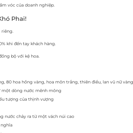
tầm vóc của doanh nghiệp.
Khó Phai!
 riêng.
0% khi đến tay khách hàng.
ồng bộ với kệ hoa.
ng, 80 hoa hồng vàng, hoa môn trắng, thiên điểu, lan vũ nữ vàn
như một dòng nước mênh mông
ểu tượng của thịnh vượng
g nước chảy ra từ một vách núi cao
 nghĩa