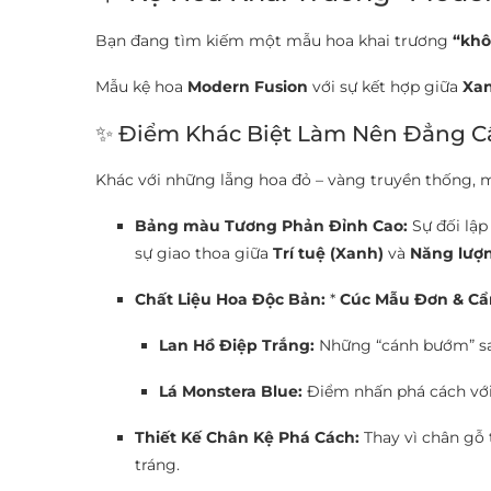
Bạn đang tìm kiếm một mẫu hoa khai trương
“kh
Mẫu kệ hoa
Modern Fusion
với sự kết hợp giữa
Xan
✨ Điểm Khác Biệt Làm Nên Đẳng C
Khác với những lẵng hoa đỏ – vàng truyền thống, 
Bảng màu Tương Phản Đỉnh Cao:
Sự đối lập
sự giao thoa giữa
Trí tuệ (Xanh)
và
Năng lượ
Chất Liệu Hoa Độc Bản:
*
Cúc Mẫu Đơn & Cẩ
Lan Hồ Điệp Trắng:
Những “cánh bướm” san
Lá Monstera Blue:
Điểm nhấn phá cách với
Thiết Kế Chân Kệ Phá Cách:
Thay vì chân gỗ 
tráng.