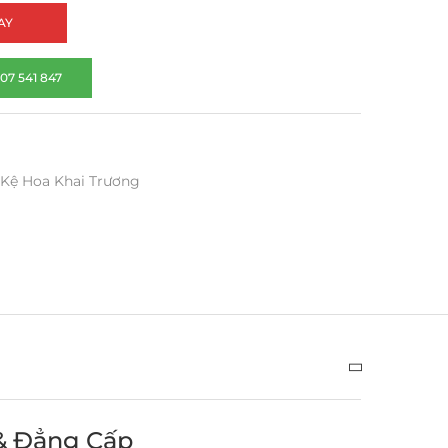
AY
07 541 847
Kệ Hoa Khai Trương
 & Đẳng Cấp