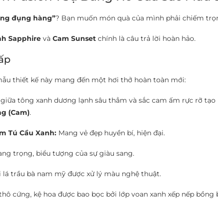
ông đụng hàng”
? Bạn muốn món quà của mình phải chiếm trọn “
h Sapphire
và
Cam Sunset
chính là câu trả lời hoàn hảo.
ấp
mẫu thiết kế này mang đến một hơi thở hoàn toàn mới:
 giữa tông xanh dương lạnh sâu thẳm và sắc cam ấm rực rỡ tạo
ng (Cam)
.
m Tú Cầu Xanh:
Mang vẻ đẹp huyền bí, hiện đại.
g trọng, biểu tượng của sự giàu sang.
 lá trầu bà nam mỹ được xử lý màu nghệ thuật.
thô cứng, kệ hoa được bao bọc bởi lớp voan xanh xếp nếp bồng