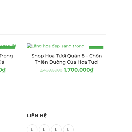
-19%
-29%
Trọng
Shop Hoa Tươi Quận 8 – Chốn
Đá
Thiên Đường Của Hoa Tươi
0
₫
1.700.000
₫
2.400.000
₫
LIÊN HỆ