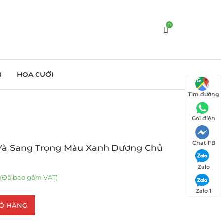
0
N
HOA CƯỚI
Tìm đường
Gọi điện
Chat FB
Và Sang Trọng Màu Xanh Dương Chủ
Zalo
(Đã bao gồm VAT)
Zalo 1
IỎ HÀNG