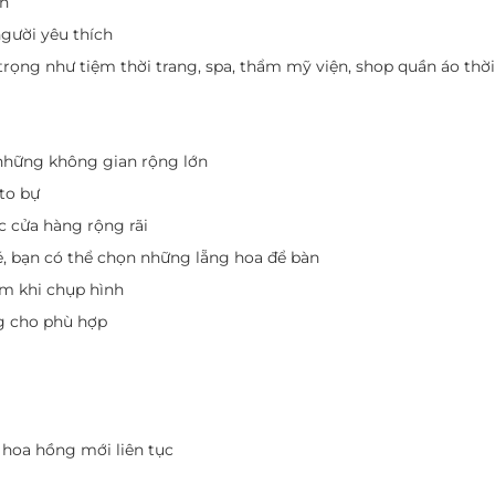
ận
người yêu thích
trọng như tiệm thời trang, spa, thẩm mỹ viện, shop quần áo thờ
những không gian rộng lớn
 to bự
c cửa hàng rộng rãi
, bạn có thể chọn những lẵng hoa để bàn
m khi chụp hình
g cho phù hợp
hoa hồng mới liên tục