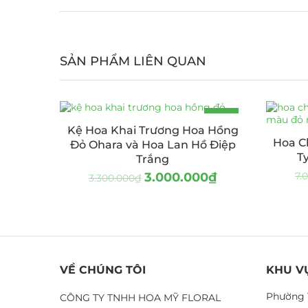
SẢN PHẨM LIÊN QUAN
-9%
Kệ Hoa Khai Trương Hoa Hồng
HOT
Hoa C
Đỏ Ohara và Hoa Lan Hồ Điệp
T
Trắng
3.000.000
₫
7.
3.300.000
₫
VỀ CHÚNG TÔI
KHU V
Phường 
CÔNG TY TNHH HOA MỸ FLORAL