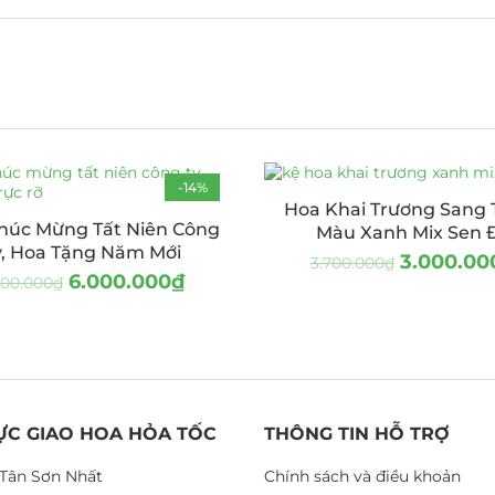
-14%
Hoa Khai Trương Sang 
húc Mừng Tất Niên Công
Màu Xanh Mix Sen 
y, Hoa Tặng Năm Mới
3.000.00
3.700.000
₫
6.000.000
₫
000.000
₫
ỰC GIAO HOA HỎA TỐC
THÔNG TIN HỖ TRỢ
Tân Sơn Nhất
Chính sách và điều khoản