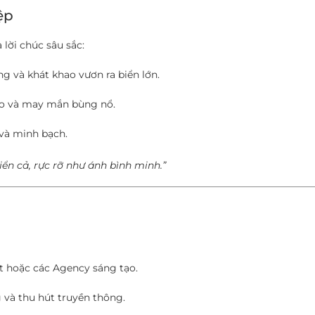
ệp
lời chúc sâu sắc:
g và khát khao vươn ra biển lớn.
tạo và may mắn bùng nổ.
 và minh bạch.
n cả, rực rỡ như ánh bình minh.”
t hoặc các Agency sáng tạo.
 và thu hút truyền thông.