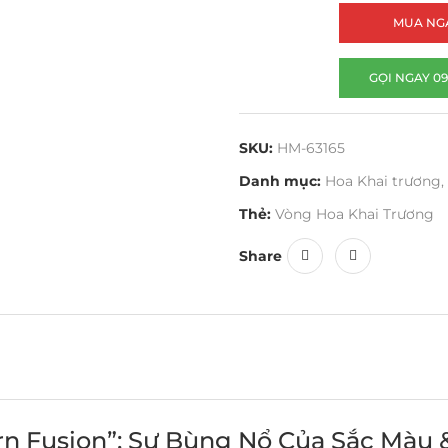
MUA NG
GỌI NGAY 09
SKU:
HM-63165
Danh mục:
Hoa Khai trương
,
Thẻ:
Vòng Hoa Khai Trương
Share
rn Fusion”: Sự Bùng Nổ Của Sắc Màu