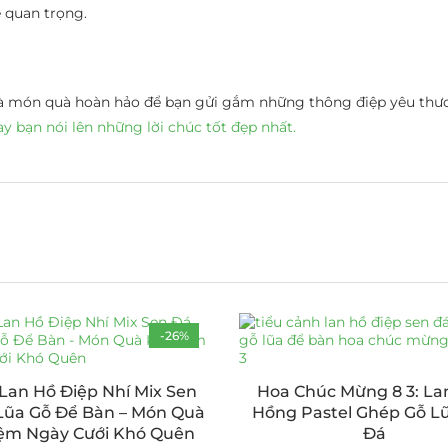
ễ quan trọng.
ộc là món quà hoàn hảo để bạn gửi gắm những thông điệp yêu th
y bạn nói lên những lời chúc tốt đẹp nhất.
-26%
Lan Hồ Điệp Nhí Mix Sen
Hoa Chúc Mừng 8 3: Lan
Lũa Gỗ Để Bàn – Món Quà
Hồng Pastel Ghép Gỗ L
ệm Ngày Cưới Khó Quên
Đá