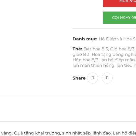
MUA NG
GỌI NGAY 09
Danh mục:
Hồ Điệp và Hoa S
Thẻ:
Đặt hoa 8 3
,
Giỏ hoa 8/3
,
giáo 8 3
,
Hoa tặng đồng nghi
Hộp hoa 8/3
,
lan hồ điệp mãn
lan mãn thiên hồng
,
lan tieu 
Share
ỏi vàng. Quà tặng khai trương, sinh nhật sếp, lãnh đạo. Lan hồ đ