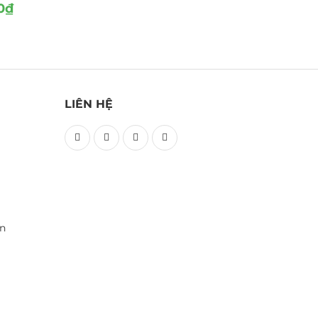
0
₫
LIÊN HỆ
ền