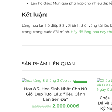
Lan hồ điệp: Món quà phù hợp cho nhiều dịp l
Kết luận:
Lẵng hoa lan hồ điệp 8 3 với bình thỏi vàng tài l
trọng trong cuộc đời mình.
Hãy để lẵng hoa này tha
SẢN PHẨM LIÊN QUAN
-20%
Hoa 8 3- Hoa Sinh Nhật Cho Nữ
Giới Đẹp Tươi Lâu: “Tiểu Cảnh
Chậu 
Lan Sen Đá”
Đá Và 
2.000.000
₫
2.500.000
₫
Kỷ Ni