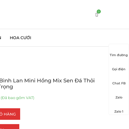
0
N
HOA CƯỚI
Tìm đường
Gọi điện
 Bình Lan Mini Hồng Mix Sen Đá Thỏi
Chat FB
Trọng
(Đã bao gồm VAT)
Zalo
Zalo 1
IỎ HÀNG