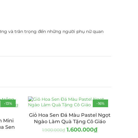
ương và trân trọng đến những người phụ nữ quan
-13%
-16%
HOT
Giỏ Hoa Sen Đá Màu Pastel Ngọt
 Mini
Ngào Làm Quà Tặng Cô Giáo
ũa Sen
1.600.000
₫
1.900.000
₫