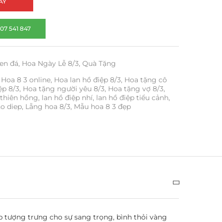
AY
07 541 847
en đá
,
Hoa Ngày Lễ 8/3
,
Quà Tặng
Hoa 8 3 online
,
Hoa lan hồ điệp 8/3
,
Hoa tặng cô
ệp 8/3
,
Hoa tặng người yêu 8/3
,
Hoa tặng vợ 8/3
,
 thiên hồng
,
lan hồ điệp nhí
,
lan hồ điệp tiểu cảnh
,
ho diep
,
Lẵng hoa 8/3
,
Mẫu hoa 8 3 đẹp
iệp tượng trưng cho sự sang trọng, bình thỏi vàng