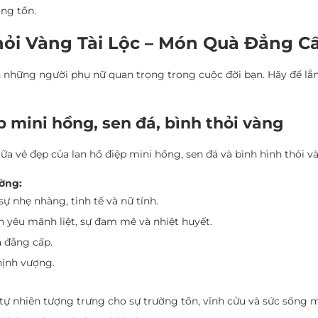
ờng tồn.
Thỏi Vàng Tài Lộc – Món Quà Đẳng C
h những người phụ nữ quan trọng trong cuộc đời bạn. Hãy để lẵng
 mini hồng, sen đá, bình thỏi vàng
giữa vẻ đẹp của lan hồ điệp mini hồng, sen đá và bình hình thỏi
ờng:
 nhẹ nhàng, tinh tế và nữ tính.
 yêu mãnh liệt, sự đam mê và nhiệt huyết.
à đẳng cấp.
hịnh vượng.
tự nhiên tượng trưng cho sự trường tồn, vĩnh cửu và sức sống m