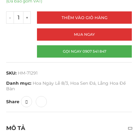
(Đã bao gồm VAT)
THÊM VÀO GIỎ HÀNG
MUA NGAY
GỌI NGAY 0907 541 847
SKU:
HM-71291
Danh mục:
Hoa Ngày Lễ 8/3
,
Hoa Sen Đá
,
Lẵng Hoa Để
Bàn
Share
MÔ TẢ