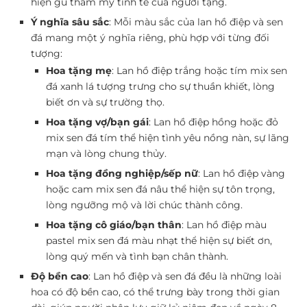
hiện gu thẩm mỹ tinh tế của người tặng.
Ý nghĩa sâu sắc
: Mỗi màu sắc của lan hồ điệp và sen
đá mang một ý nghĩa riêng, phù hợp với từng đối
tượng:
Hoa tặng mẹ
: Lan hồ điệp trắng hoặc tím mix sen
đá xanh lá tượng trưng cho sự thuần khiết, lòng
biết ơn và sự trường thọ.
Hoa tặng vợ/bạn gái
: Lan hồ điệp hồng hoặc đỏ
mix sen đá tím thể hiện tình yêu nồng nàn, sự lãng
mạn và lòng chung thủy.
Hoa tặng đồng nghiệp/sếp nữ
: Lan hồ điệp vàng
hoặc cam mix sen đá nâu thể hiện sự tôn trọng,
lòng ngưỡng mộ và lời chúc thành công.
Hoa tặng cô giáo/bạn thân
: Lan hồ điệp màu
pastel mix sen đá màu nhạt thể hiện sự biết ơn,
lòng quý mến và tình bạn chân thành.
Độ bền cao
: Lan hồ điệp và sen đá đều là những loài
hoa có độ bền cao, có thể trưng bày trong thời gian