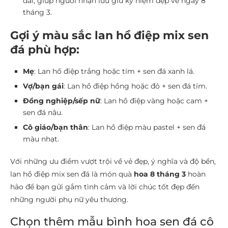
dài, giúp người nhận lưu giữ kỷ niệm đẹp về ngày 8
tháng 3.
Gợi ý màu sắc lan hồ điệp mix sen
đá phù hợp:
Mẹ
: Lan hồ điệp trắng hoặc tím + sen đá xanh lá.
Vợ/bạn gái
: Lan hồ điệp hồng hoặc đỏ + sen đá tím.
Đồng nghiệp/sếp nữ
: Lan hồ điệp vàng hoặc cam +
sen đá nâu.
Cô giáo/bạn thân
: Lan hồ điệp màu pastel + sen đá
màu nhạt.
Với những ưu điểm vượt trội về vẻ đẹp, ý nghĩa và độ bền,
lan hồ điệp mix sen đá là món quà
hoa 8 tháng 3
hoàn
hảo để bạn gửi gắm tình cảm và lời chúc tốt đẹp đến
những người phụ nữ yêu thương.
Chọn thêm mẫu bình hoa sen đá cô