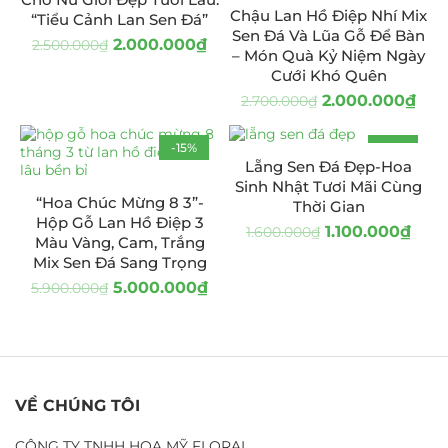
Chậu Lan Hồ Điệp Nhí Mix
“Tiểu Cảnh Lan Sen Đá”
Sen Đá Và Lũa Gỗ Để Bàn
2.000.000
₫
2.500.000
₫
– Món Quà Kỷ Niệm Ngày
Cưới Khó Quên
2.000.000
₫
2.700.000
₫
-15%
-31%
Lẵng Sen Đá Đẹp-Hoa
Sinh Nhật Tươi Mãi Cùng
“Hoa Chúc Mừng 8 3”-
Thời Gian
Hộp Gỗ Lan Hồ Điệp 3
1.100.000
₫
1.600.000
₫
Màu Vàng, Cam, Trắng
Mix Sen Đá Sang Trọng
5.000.000
₫
5.900.000
₫
VỀ CHÚNG TÔI
CÔNG TY TNHH HOA MỸ FLORAL