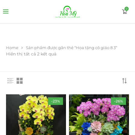
0
Home
Sản phẩm được gắn thẻ “Hoa tặng cô giáo 8 3”
Hiển thị tất cả 2 kết quả
-23%
-26%