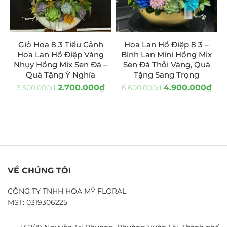
Giỏ Hoa 8 3 Tiểu Cảnh
Hoa Lan Hồ Điệp 8 3 –
Hoa Lan Hồ Điệp Vàng
Bình Lan Mini Hồng Mix
Nhụy Hồng Mix Sen Đá –
Sen Đá Thỏi Vàng, Quà
Quà Tặng Ý Nghĩa
Tặng Sang Trọng
2.700.000
₫
4.900.000
₫
3.500.000
₫
6.600.000
₫
VỀ CHÚNG TÔI
CÔNG TY TNHH HOA MỸ FLORAL
MST: 0319306225