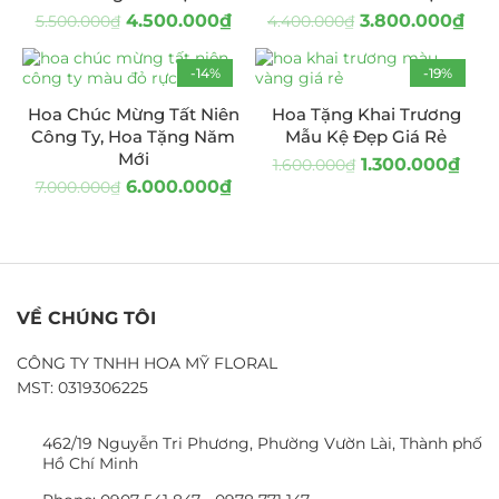
4.500.000
₫
3.800.000
₫
5.500.000
₫
4.400.000
₫
-14%
-19%
Hoa Chúc Mừng Tất Niên
Hoa Tặng Khai Trương
Công Ty, Hoa Tặng Năm
Mẫu Kệ Đẹp Giá Rẻ
Mới
1.300.000
₫
1.600.000
₫
6.000.000
₫
7.000.000
₫
VỀ CHÚNG TÔI
CÔNG TY TNHH HOA MỸ FLORAL
MST: 0319306225
462/19 Nguyễn Tri Phương, Phường Vườn Lài, Thành phố
Hồ Chí Minh