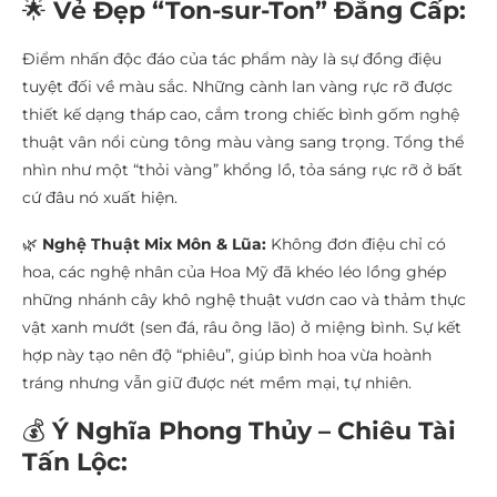
🌟
Vẻ Đẹp “Ton-sur-Ton” Đẳng Cấp:
Điểm nhấn độc đáo của tác phẩm này là sự đồng điệu
tuyệt đối về màu sắc. Những cành lan vàng rực rỡ được
thiết kế dạng tháp cao, cắm trong chiếc bình gốm nghệ
thuật vân nổi cùng tông màu vàng sang trọng. Tổng thể
nhìn như một “thỏi vàng” khổng lồ, tỏa sáng rực rỡ ở bất
cứ đâu nó xuất hiện.
🌿
Nghệ Thuật Mix Môn & Lũa:
Không đơn điệu chỉ có
hoa, các nghệ nhân của Hoa Mỹ đã khéo léo lồng ghép
những nhánh cây khô nghệ thuật vươn cao và thảm thực
vật xanh mướt (sen đá, râu ông lão) ở miệng bình. Sự kết
hợp này tạo nên độ “phiêu”, giúp bình hoa vừa hoành
tráng nhưng vẫn giữ được nét mềm mại, tự nhiên.
💰
Ý Nghĩa Phong Thủy – Chiêu Tài
Tấn Lộc: