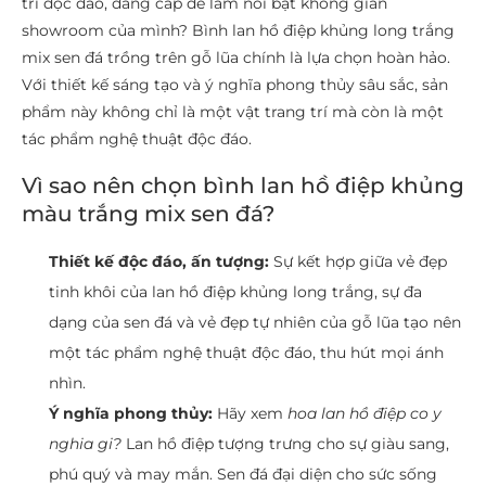
trí độc đáo, đẳng cấp để làm nổi bật không gian
showroom của mình? Bình lan hồ điệp khủng long trắng
mix sen đá trồng trên gỗ lũa chính là lựa chọn hoàn hảo.
Với thiết kế sáng tạo và ý nghĩa phong thủy sâu sắc, sản
phẩm này không chỉ là một vật trang trí mà còn là một
tác phẩm nghệ thuật độc đáo.
Vì sao nên chọn bình lan hồ điệp khủng
màu trắng mix sen đá?
Thiết kế độc đáo, ấn tượng:
Sự kết hợp giữa vẻ đẹp
tinh khôi của lan hồ điệp khủng long trắng, sự đa
dạng của sen đá và vẻ đẹp tự nhiên của gỗ lũa tạo nên
một tác phẩm nghệ thuật độc đáo, thu hút mọi ánh
nhìn.
Ý nghĩa phong thủy:
Hãy xem
hoa lan hồ điệp co y
nghia gi?
Lan hồ điệp tượng trưng cho sự giàu sang,
phú quý và may mắn. Sen đá đại diện cho sức sống