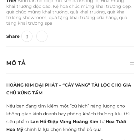
Thẻ:
Bình lan hồ điệp mix sen đá khổng lồ
,
Hoa mừng
khai trương độc đáo
,
Kệ hoa chúc mừng khai trương đẹp
,
quà chúc mừng khai trương
,
quà khai trương
,
quà khai
trương showroom
,
quà tặng khai trương cửa hàng
,
quà
tặng khai trương spa
Share
MÔ TẢ
HOÀNG KIM ĐẠI PHÁT – “CÂY VÀNG” TÀI LỘC CHO GIA
CHỦ XỨNG TẦM
Nếu bạn đang tìm kiếm một “cú hích” năng lượng cho
không gian kinh doanh hay phòng khách thượng lưu, thì
siêu phẩm
Lan Hồ Điệp Vàng Hoàng Kim
từ
Hoa Tươi
Hoa Mỹ
chính là lựa chọn không thể bỏ qua.