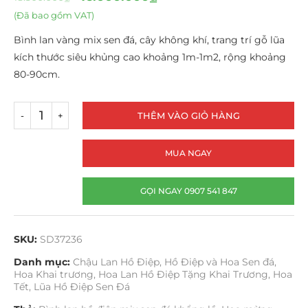
(Đã bao gồm VAT)
Bình lan vàng mix sen đá, cây không khí, trang trí gỗ lũa
kích thước siêu khủng cao khoảng 1m-1m2, rộng khoảng
80-90cm.
THÊM VÀO GIỎ HÀNG
MUA NGAY
GỌI NGAY 0907 541 847
SKU:
SD37236
Danh mục:
Chậu Lan Hồ Điệp
,
Hồ Điệp và Hoa Sen đá
,
Hoa Khai trương
,
Hoa Lan Hồ Điệp Tặng Khai Trương
,
Hoa
Tết
,
Lũa Hồ Điệp Sen Đá