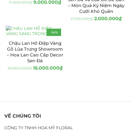
9.000.000
₫
11.000.000
₫
– Món Quà Kỷ Niệm Ngày
Cưới Khó Quên
2.000.000
₫
2.700.000
₫
-14%
Chậu Lan Hồ Điệp Vàng
Gỗ Lũa Trưng Showroom
– Hoa Lan Cao Cấp Decor
Sen Đá
16.000.000
₫
18.500.000
₫
VỀ CHÚNG TÔI
CÔNG TY TNHH HOA MỸ FLORAL