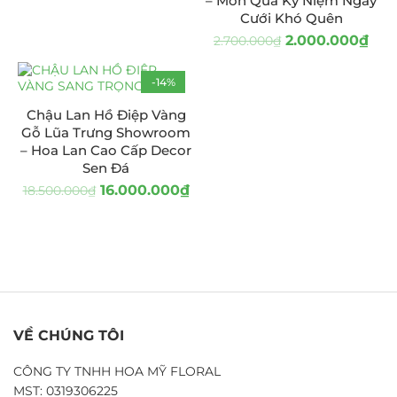
– Món Quà Kỷ Niệm Ngày
Cưới Khó Quên
2.000.000
₫
2.700.000
₫
-14%
Chậu Lan Hồ Điệp Vàng
Gỗ Lũa Trưng Showroom
– Hoa Lan Cao Cấp Decor
Sen Đá
16.000.000
₫
18.500.000
₫
VỀ CHÚNG TÔI
CÔNG TY TNHH HOA MỸ FLORAL
MST: 0319306225