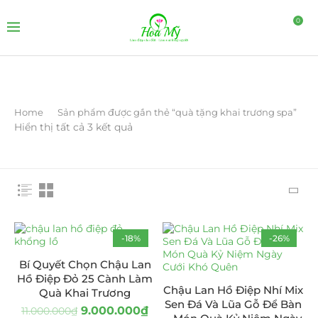
0
Home
Sản phẩm được gắn thẻ “quà tặng khai trương spa”
Hiển thị tất cả 3 kết quả
-18%
-26%
Bí Quyết Chọn Chậu Lan
Hồ Điệp Đỏ 25 Cành Làm
Chậu Lan Hồ Điệp Nhí Mix
Quà Khai Trương
Sen Đá Và Lũa Gỗ Để Bàn
9.000.000
₫
11.000.000
₫