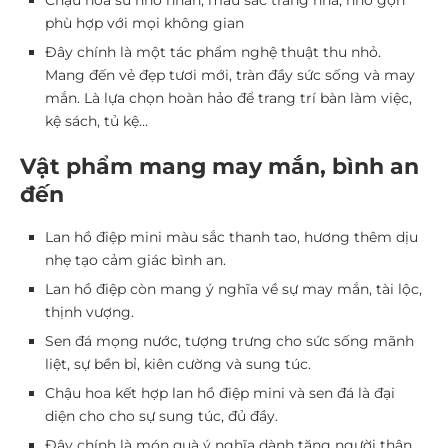
Chậu hoa sứ nhỏ nhắn, màu sắc trang nhã, nhỏ gọn
phù hợp với mọi không gian
Đây chính là một tác phẩm nghệ thuật thu nhỏ.
Mang đến vẻ đẹp tươi mới, tràn đầy sức sống và may
mắn. Là lựa chọn hoàn hảo để trang trí bàn làm việc,
kệ sách, tủ kệ…
Vật phẩm mang may mắn, bình an
đến
Lan hồ điệp mini màu sắc thanh tao, hương thêm dịu
nhẹ tạo cảm giác bình an.
Lan hồ điệp còn mang ý nghĩa về sự may mắn, tài lộc,
thịnh vượng.
Sen đá mọng nước, tượng trưng cho sức sống mãnh
liệt, sự bền bỉ, kiên cường và sung túc.
Chậu hoa kết hợp lan hồ điệp mini và sen đá là đại
diện cho cho sự sung túc, đủ đầy.
Đây chính là món quà ý nghĩa dành tặng người thân,