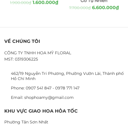
Gỗ Tự Nhiên
1.600.000
₫
1.900.000
₫
6.600.000
₫
7.700.000
₫
VỀ CHÚNG TÔI
CÔNG TY TNHH HOA MỸ FLORAL
MST: 0319306225
462/19 Nguyễn Tri Phương, Phường Vườn Lài, Thành phố
Hồ Chí Minh
Phone: 0907 541 847 - 0978 771 147
Email: shophoamy@gmail.com
KHU VỰC GIAO HOA HỎA TỐC
Phường Tân Sơn Nhất