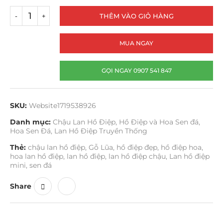
THÊM VÀO GIỎ HÀNG
MUA NGAY
GỌI NGAY 0907 541 847
SKU:
Website1719538926
Danh mục:
Chậu Lan Hồ Điệp
,
Hồ Điệp và Hoa Sen đá
,
Hoa Sen Đá
,
Lan Hồ Điệp Truyền Thống
Thẻ:
chậu lan hồ điệp
,
Gỗ Lũa
,
hồ điệp đẹp
,
hồ điệp hoa
,
hoa lan hồ điệp
,
lan hồ điệp
,
lan hồ điệp chậu
,
Lan hồ điệp
mini
,
sen đá
Share