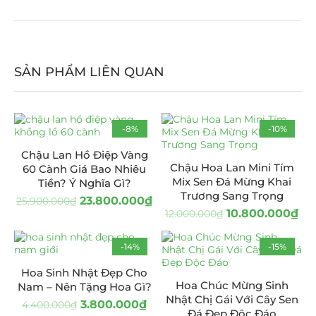
SẢN PHẨM LIÊN QUAN
-8%
-10%
Chậu Lan Hồ Điệp Vàng
Chậu Hoa Lan Mini Tím
60 Cành Giá Bao Nhiêu
Mix Sen Đá Mừng Khai
Tiền? Ý Nghĩa Gì?
Trương Sang Trọng
23.800.000
₫
25.900.000
₫
10.800.000
₫
12.000.000
₫
-14%
-15%
Hoa Sinh Nhật Đẹp Cho
Hoa Chúc Mừng Sinh
Nam – Nên Tặng Hoa Gì?
Nhật Chị Gái Với Cây Sen
3.800.000
₫
4.400.000
₫
Đá Đẹp Độc Đáo