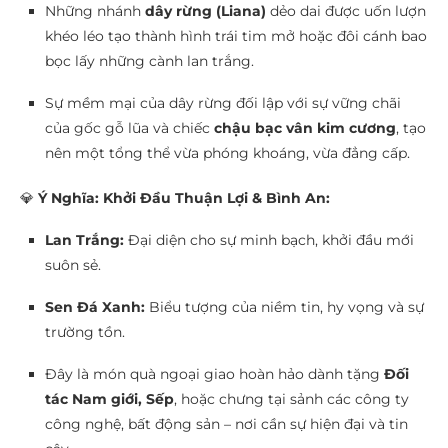
Những nhánh
dây rừng (Liana)
dẻo dai được uốn lượn
khéo léo tạo thành hình trái tim mở hoặc đôi cánh bao
bọc lấy những cành lan trắng.
Sự mềm mại của dây rừng đối lập với sự vững chãi
của gốc gỗ lũa và chiếc
chậu bạc vân kim cương
, tạo
nên một tổng thể vừa phóng khoáng, vừa đẳng cấp.
💎
Ý Nghĩa: Khởi Đầu Thuận Lợi & Bình An:
Lan Trắng:
Đại diện cho sự minh bạch, khởi đầu mới
suôn sẻ.
Sen Đá Xanh:
Biểu tượng của niềm tin, hy vọng và sự
trường tồn.
Đây là món quà ngoại giao hoàn hảo dành tặng
Đối
tác Nam giới, Sếp
, hoặc chưng tại sảnh các công ty
công nghệ, bất động sản – nơi cần sự hiện đại và tin