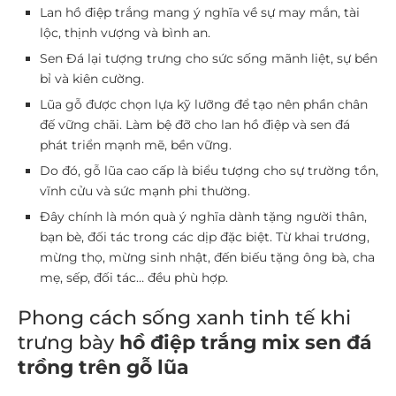
Lan hồ điệp trắng mang ý nghĩa về sự may mắn, tài
lộc, thịnh vượng và bình an.
Sen Đá lại tượng trưng cho sức sống mãnh liệt, sự bền
bỉ và kiên cường.
Lũa gỗ được chọn lựa kỹ lưỡng để tạo nên phần chân
đế vững chãi. Làm bệ đỡ cho lan hồ điệp và sen đá
phát triển mạnh mẽ, bền vững.
Do đó, gỗ lũa cao cấp là biểu tượng cho sự trường tồn,
vĩnh cửu và sức mạnh phi thường.
Đây chính là món quà ý nghĩa dành tặng người thân,
bạn bè, đối tác trong các dịp đặc biệt. Từ khai trương,
mừng thọ, mừng sinh nhật, đến biếu tặng ông bà, cha
mẹ, sếp, đối tác… đều phù hợp.
Phong cách sống xanh tinh tế khi
trưng bày
hồ điệp trắng mix sen đá
trồng trên gỗ lũa