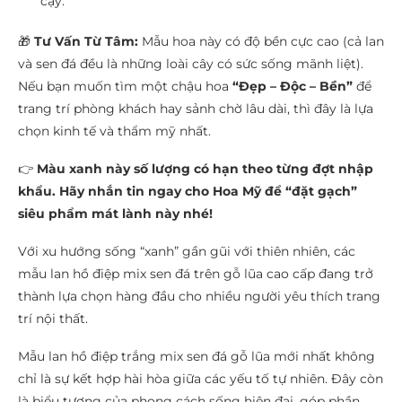
cậy.
🎁
Tư Vấn Từ Tâm:
Mẫu hoa này có độ bền cực cao (cả lan
và sen đá đều là những loài cây có sức sống mãnh liệt).
Nếu bạn muốn tìm một chậu hoa
“Đẹp – Độc – Bền”
để
trang trí phòng khách hay sảnh chờ lâu dài, thì đây là lựa
chọn kinh tế và thẩm mỹ nhất.
👉
Màu xanh này số lượng có hạn theo từng đợt nhập
khẩu. Hãy nhắn tin ngay cho Hoa Mỹ để “đặt gạch”
siêu phẩm mát lành này nhé!
Với xu hướng sống “xanh” gần gũi với thiên nhiên, các
mẫu lan hồ điệp mix sen đá trên gỗ lũa cao cấp đang trở
thành lựa chọn hàng đầu cho nhiều người yêu thích trang
trí nội thất.
Mẫu lan hồ điệp trắng mix sen đá gỗ lũa mới nhất không
chỉ là sự kết hợp hài hòa giữa các yếu tố tự nhiên. Đây còn
là biểu tượng của phong cách sống hiện đại, góp phần