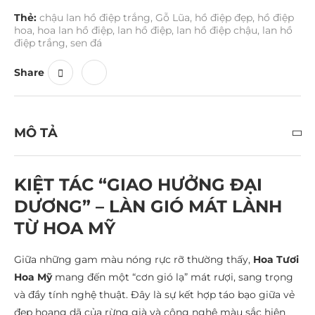
Thẻ:
chậu lan hồ điệp trắng
,
Gỗ Lũa
,
hồ điệp đẹp
,
hồ điệp
hoa
,
hoa lan hồ điệp
,
lan hồ điệp
,
lan hồ điệp chậu
,
lan hồ
điệp trắng
,
sen đá
Share
MÔ TẢ
KIỆT TÁC “GIAO HƯỞNG ĐẠI
DƯƠNG” – LÀN GIÓ MÁT LÀNH
TỪ HOA MỸ
Giữa những gam màu nóng rực rỡ thường thấy,
Hoa Tươi
Hoa Mỹ
mang đến một “cơn gió lạ” mát rượi, sang trọng
và đầy tính nghệ thuật. Đây là sự kết hợp táo bạo giữa vẻ
đẹp hoang dã của rừng già và công nghệ màu sắc hiện