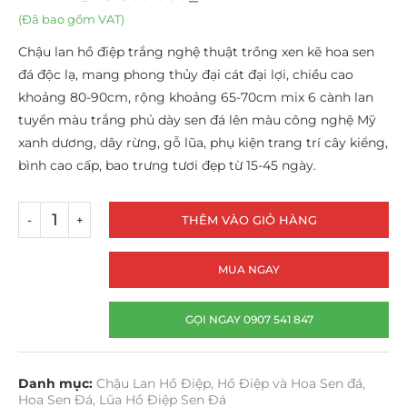
(Đã bao gồm VAT)
Chậu lan hồ điệp trắng nghệ thuật trồng xen kẽ hoa sen
đá độc lạ, mang phong thủy đại cát đại lợi, chiều cao
khoảng 80-90cm, rộng khoảng 65-70cm mix 6 cành lan
tuyển màu trắng phủ dày sen đá lên màu công nghệ Mỹ
xanh dương, dây rừng, gỗ lũa, phụ kiện trang trí cây kiểng,
bình cao cấp, bao trưng tươi đẹp từ 15-45 ngày.
THÊM VÀO GIỎ HÀNG
MUA NGAY
GỌI NGAY 0907 541 847
Danh mục:
Chậu Lan Hồ Điệp
,
Hồ Điệp và Hoa Sen đá
,
Hoa Sen Đá
,
Lũa Hồ Điệp Sen Đá