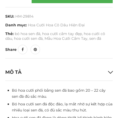
SKU:
HM-29814
Danh mục:
Hoa Cưới Hoa Cô Dâu Hiện Đại
Thẻ:
bó hoa sen đá
,
hoa cưới cầm tay đẹp
,
hoa cưới cô
dâu
,
hoa cưới sen đá
,
Mẫu Hoa Cưới Cầm Tay
,
sen đá
Share
MÔ TẢ
Bó hoa cưới phối bằng sen đá bao gồm 20 – 22 cây
sen đá đủ sắc màu.
Bó hoa cưới sen đá độc đáo, lạ mắt nhờ sự kết hợp của
nhiều loại sen đá, có đủ sắc màu thu hút.
Hoa cưới sen đá đang là dòng thiết kế thịnh hành hiện