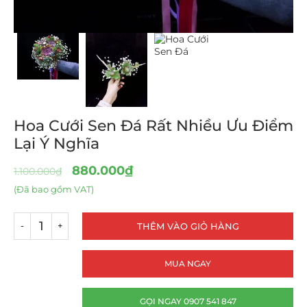
Hoa Cưới Sen Đá Rất Nhiều Ưu Điểm
Lại Ý Nghĩa
880.000
₫
1.100.000
₫
(Đã bao gồm VAT)
THÊM VÀO GIỎ HÀNG
MUA NGAY
GỌI NGAY 0907 541 847