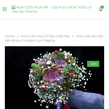
0
Home
Hoa Cưới Hoa Cô Dâu Hiện Đại
Hoa Cưới Sen Đá
Rất Nhiều Ưu Điểm Lại Ý Nghĩa
-20%