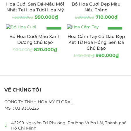
Hoa Cưới Sen Đá-Mẫu Mới
Bó Hoa Cưới Đẹp Màu
Nhất Tại Hoa Tươi Hoa Mỹ
Nâu Trắng
990.000
₫
710.000
₫
1.300.000
₫
880.000
₫
-17%
-10%
Bó Hoa Cưới Màu Xanh
Hoa Cầm Tay Cô Dâu Đẹp
Dương Chủ Đạo
Kết Từ Hoa Hồng, Sen Đá
Chủ Đạo
820.000
₫
990.000
₫
990.000
₫
1.100.000
₫
VỀ CHÚNG TÔI
CÔNG TY TNHH HOA MỸ FLORAL
MST: 0319306225
462/19 Nguyễn Tri Phương, Phường Vườn Lài, Thành phố
Hồ Chí Minh